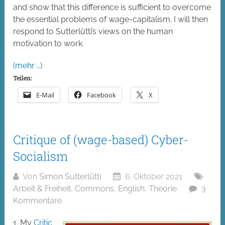
and show that this difference is sufficient to overcome
the essential problems of wage-capitalism. I will then
respond to Sutterlütti’s views on the human
motivation to work.
(mehr …)
Teilen:
E-Mail
Facebook
X
Critique of (wage-based) Cyber-
Socialism
Von
Simon Sutterlütti
6. Oktober 2021
Arbeit & Freiheit
,
Commons
,
English
,
Theorie
3
Kommentare
1. My
Critic