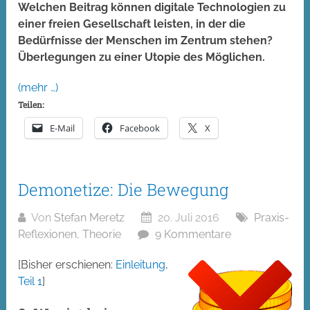
Welchen Beitrag können digitale Technologien zu
einer freien Gesellschaft leisten, in der die
Bedürfnisse der Menschen im Zentrum stehen?
Überlegungen zu einer Utopie des Möglichen.
(mehr …)
Teilen:
E-Mail
Facebook
X
Demonetize: Die Bewegung
Von
Stefan Meretz
20. Juli 2016
Praxis-
Reflexionen
,
Theorie
9 Kommentare
[Bisher erschienen:
Einleitung
,
Teil 1
]