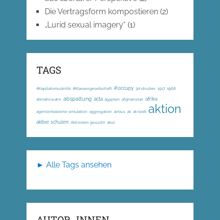
Die Vertragsform kompostieren
(2)
„Lurid sexual imagery“
(1)
TAGS
#occupy
#Kapitalismuskritik; #Klassengesellschaft
3d-drucker
1917
1968
abspaltung
acta
afrika
abmahnwahn
ägypten
afghanistan
aktion
agentenbasierte simulation
aggregation
airbus
ak
ak-loek
aktive schulen
Aktivisten gesucht
akut
► Alle Tags ansehen
AUTOR_INNEN