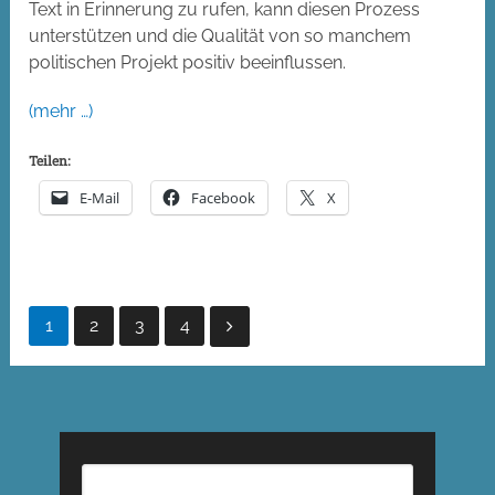
Text in Erinnerung zu rufen, kann diesen Prozess
unterstützen und die Qualität von so manchem
politischen Projekt positiv beeinflussen.
(mehr …)
Teilen:
E-Mail
Facebook
X
Seitennummerierung
1
2
3
4
der
Beiträge