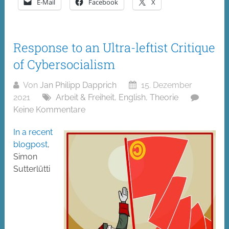
E-Mail
Facebook
X
Response to an Ultra-leftist Critique
of Cybersocialism
Von
Jan Philipp Dapprich
15. Dezember
2021
Arbeit & Freiheit
,
English
,
Theorie
Keine Kommentare
In a recent
blogpost
,
Simon
Sutterlütti