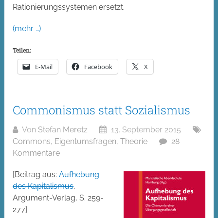
Rationierungssystemen ersetzt.
(mehr …)
Teilen:
E-Mail
Facebook
X
Commonismus statt Sozialismus
Von
Stefan Meretz
13. September 2015
Commons
,
Eigentumsfragen
,
Theorie
28
Kommentare
[Beitrag aus:
Aufhebung
des Kapitalismus
,
Argument-Verlag, S. 259-
277]