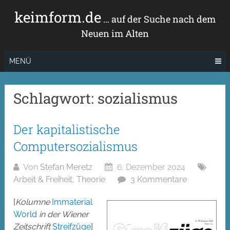
Zum
keimform.de
Inhalt
… auf der Suche nach dem
springen
Neuen im Alten
MENÜ
Schlagwort:
sozialismus
Der kapitalistische
Computersozialismus
Von
Stefan Meretz
6. Dezember 2024
Arbeit & Freiheit
,
Theorie
3 Kommentare
[
Kolumne
Immaterial
World
in der Wiener
Zeitschrift
Streifzüge
]