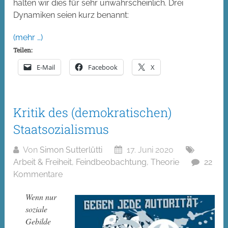
halten wir dies für sehr unwahrscheinlich. Drei
Dynamiken seien kurz benannt:
(mehr …)
Teilen:
E-Mail
Facebook
X
Kritik des (demokratischen)
Staatsozialismus
Von
Simon Sutterlütti
17. Juni 2020
Arbeit & Freiheit
,
Feindbeobachtung
,
Theorie
22
Kommentare
Wenn nur
soziale
Gebilde