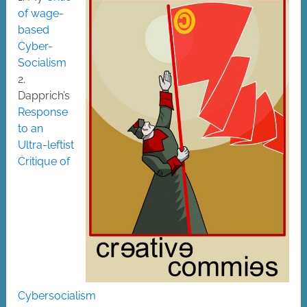
of wage-
based
Cyber-
Socialism
2.
Dapprich’s
Response
to an
Ultra-leftist
Critique of
Cybersocialism