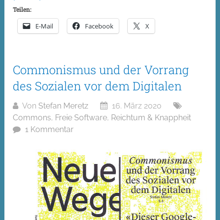
Teilen:
E-Mail
Facebook
X
Commonismus und der Vorrang
des Sozialen vor dem Digitalen
Von
Stefan Meretz
16. März 2020
Commons
,
Freie Software
,
Reichtum & Knappheit
1 Kommentar