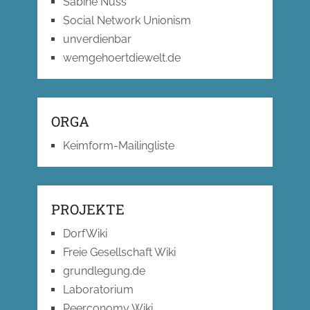
Sabine Nuss
Social Network Unionism
unverdienbar
wemgehoertdiewelt.de
ORGA
Keimform-Mailingliste
PROJEKTE
DorfWiki
Freie Gesellschaft Wiki
grundlegung.de
Laboratorium
Peerconomy Wiki