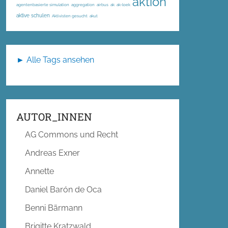
aktion
agentenbasierte simulation
aggregation
airbus
ak
ak-loek
aktive schulen
Aktivisten gesucht
akut
► Alle Tags ansehen
AUTOR_INNEN
AG Commons und Recht
Andreas Exner
Annette
Daniel Barón de Oca
Benni Bärmann
Brigitte Kratzwald