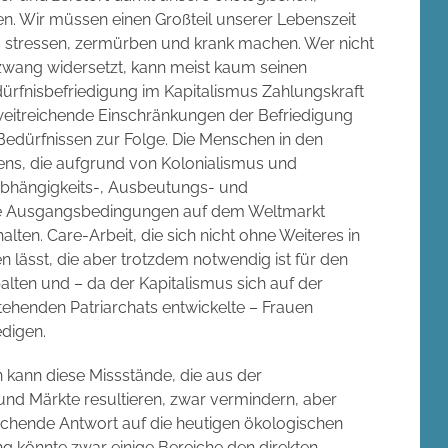
n. Wir müssen einen Großteil unserer Lebenszeit
ns stressen, zermürben und krank machen. Wer nicht
zwang widersetzt, kann meist kaum seinen
dürfnisbefriedigung im Kapitalismus Zahlungskraft
s weitreichende Einschränkungen der Befriedigung
 Bedürfnissen zur Folge. Die Menschen in den
ns, die aufgrund von Kolonialismus und
Abhängigkeits-, Ausbeutungs- und
re Ausgangsbedingungen auf dem Weltmarkt
ten. Care-Arbeit, die sich nicht ohne Weiteres in
n lässt, die aber trotzdem notwendig ist für den
lten und – da der Kapitalismus sich auf der
ehenden Patriarchats entwickelte – Frauen
edigen.
n kann diese Missstände, die aus der
 und Märkte resultieren, zwar vermindern, aber
eichende Antwort auf die heutigen ökologischen
g könnte zwar einige Bereiche den direkten