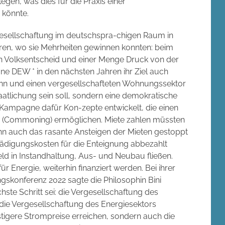
egen, was dies für die Praxis einer
könnte.
esellschaftung im deutschspra-chigen Raum in
aren, wo sie Mehrheiten gewinnen konnten: beim
n Volksentscheid und einer Menge Druck von der
gne DEW * in den nächsten Jahren ihr Ziel auch
ann und einen vergesellschafteten Wohnungssektor
taatlichung sein soll, sondern eine demokratische
 Kampagne dafür Kon-zepte entwickelt, die einen
n (Commoning) ermöglichen. Miete zahlen müssten
nn auch das rasante Ansteigen der Mieten gestoppt
ädigungskosten für die Enteignung abbezahlt
 in Instandhaltung, Aus- und Neubau fließen.
Energie, weiterhin finanziert werden. Bei ihrer
gskonferenz 2022 sagte die Philosophin Bini
ste Schritt sei: die Vergesellschaftung des
die Vergesellschaftung des Energiesektors
stigere Strompreise erreichen, sondern auch die