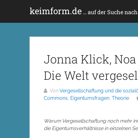
Zum
keimform.de
Inhalt
… auf der Suche nac
springen
Jonna Klick, Noa 
Die Welt vergese
Von
Vergesellschaftung und die sozial
Commons
,
Eigentumsfragen
,
Theorie
Warum Vergesellschaftung noch mehr infr
die Eigentumsverhältnisse in einzelnen S