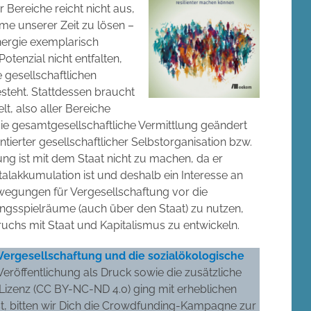
 Bereiche reicht nicht aus,
me unserer Zeit zu lösen –
ergie exemplarisch
otenzial nicht entfalten,
ie gesellschaftlichen
steht. Stattdessen braucht
t, also aller Bereiche
die gesamtgesellschaftliche Vermittlung geändert
tierter gesellschaftlicher Selbstorganisation bzw.
g ist mit dem Staat nicht zu machen, da er
alakkumulation ist und deshalb ein Interesse an
Bewegungen für Vergesellschaftung vor die
ngsspielräume (auch über den Staat) zu nutzen,
ruchs mit Staat und Kapitalismus zu entwickeln.
Vergesellschaftung und die sozialökologische
Veröffentlichung als Druck sowie die zusätzliche
izenz (CC BY-NC-ND 4.0) ging mit erheblichen
ast, bitten wir Dich die Crowdfunding-Kampagne zur