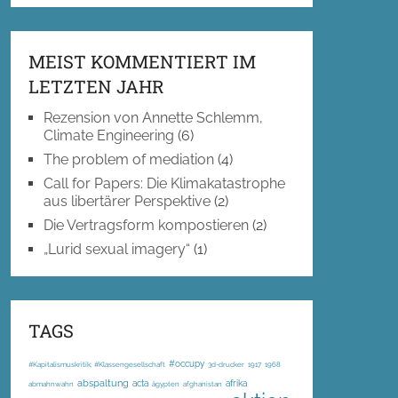
MEIST KOMMENTIERT IM
LETZTEN JAHR
Rezension von Annette Schlemm,
Climate Engineering
(6)
The problem of mediation
(4)
Call for Papers: Die Klimakatastrophe
aus libertärer Perspektive
(2)
Die Vertragsform kompostieren
(2)
„Lurid sexual imagery“
(1)
TAGS
#occupy
#Kapitalismuskritik; #Klassengesellschaft
3d-drucker
1917
1968
abspaltung
acta
afrika
abmahnwahn
ägypten
afghanistan