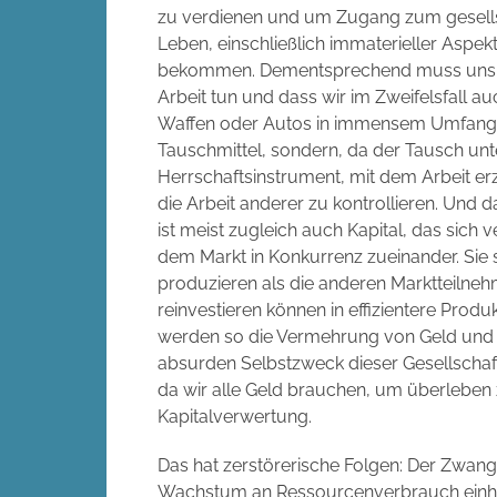
zu verdienen und um Zugang zum gesell
Leben, einschließlich immaterieller Aspek
bekommen. Dementsprechend muss uns im Z
Arbeit tun und dass wir im Zweifelsfall a
Waffen oder Autos in immensem Umfang he
Tauschmittel, sondern, da der Tausch unt
Herrschaftsinstrument, mit dem Arbeit er
die Arbeit anderer zu kontrollieren. Und d
ist meist zugleich auch Kapital, das sic
dem Markt in Konkurrenz zueinander. Sie s
produzieren als die anderen Marktteilneh
reinvestieren können in effizientere Prod
werden so die Vermehrung von Geld und
absurden Selbstzweck dieser Gesellschaft
da wir alle Geld brauchen, um überleben 
Kapitalverwertung.
Das hat zerstörerische Folgen: Der Zwang
Wachstum an Ressourcenverbrauch einher