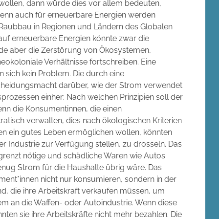
wollen, dann würde dies vor allem bedeuten,
Denn auch für erneuerbare Energien werden
us Raubbau in Regionen und Ländern des Globalen
uf erneuerbare Energien könnte zwar die
de aber die Zerstörung von Ökosystemen,
koloniale Verhältnisse fortschreiben. Eine
sich kein Problem. Die durch eine
scheidungsmacht darüber, wie der Strom verwendet
prozessen einher: Nach welchen Prinzipien soll der
enn die Konsumentinnen, die einen
atisch verwalten, dies nach ökologischen Kriterien
n ein gutes Leben ermöglichen wollen, könnten
der Industrie zur Verfügung stellen, zu drosseln. Das
begrenzt nötige und schädliche Waren wie Autos
nug Strom für die Haushalte übrig wäre. Das
ment*innen nicht nur konsumieren, sondern in der
, die ihre Arbeitskraft verkaufen müssen, um
m an die Waffen- oder Autoindustrie. Wenn diese
ten sie ihre Arbeitskräfte nicht mehr bezahlen. Die