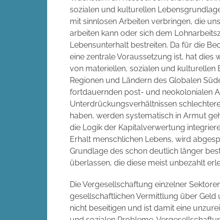
sozialen und kulturellen Lebensgrundlage
mit sinnlosen Arbeiten verbringen, die u
arbeiten kann oder sich dem Lohnarbeits
Lebensunterhalt bestreiten. Da für die Be
eine zentrale Voraussetzung ist, hat die
von materiellen, sozialen und kulturellen
Regionen und Ländern des Globalen Süde
fortdauernden post- und neokolonialen 
Unterdrückungsverhältnissen schlechte
haben, werden systematisch in Armut gehal
die Logik der Kapitalverwertung integriere
Erhalt menschlichen Lebens, wird abgespa
Grundlage des schon deutlich länger best
überlassen, die diese meist unbezahlt erl
Die Vergesellschaftung einzelner Sektore
gesellschaftlichen Vermittlung über Geld
nicht beseitigen und ist damit eine unzur
und sozialen Probleme. Vergesellschaftun