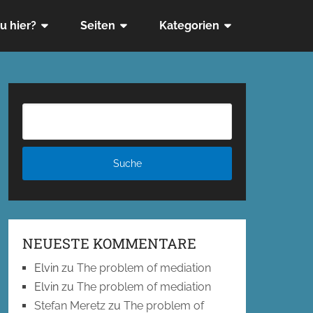
u hier?
Seiten
Kategorien
NEUESTE KOMMENTARE
Elvin
zu
The problem of mediation
Elvin
zu
The problem of mediation
Stefan Meretz
zu
The problem of