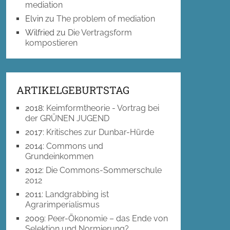
mediation
Elvin
zu
The problem of mediation
Wilfried
zu
Die Vertragsform
kompostieren
ARTIKELGEBURTSTAG
2018
:
Keimformtheorie - Vortrag bei
der GRÜNEN JUGEND
2017
:
Kritisches zur Dunbar-Hürde
2014
:
Commons und
Grundeinkommen
2012
:
Die Commons-Sommerschule
2012
2011
:
Landgrabbing ist
Agrarimperialismus
2009
:
Peer-Ökonomie – das Ende von
Selektion und Normierung?