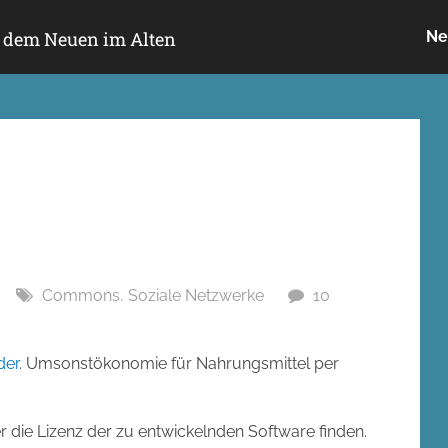
h dem Neuen im Alten
Ne
Commons
,
Soziale Netzwerke
10
der
. Umsonstökonomie für Nahrungsmittel per
r die Lizenz der zu entwickelnden Software finden.