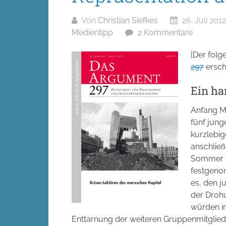
Von
Christian Siefkes
26. Juli 2012
Medientipp
2 Kommentare
[Der folge
297
ersch
Ein ha
Anfang M
fünf jung
kurzlebi
anschließ
Sommer d
festgeno
es, den 
der Drohu
würden i
Enttarnung der weiteren Gruppenmitgliede