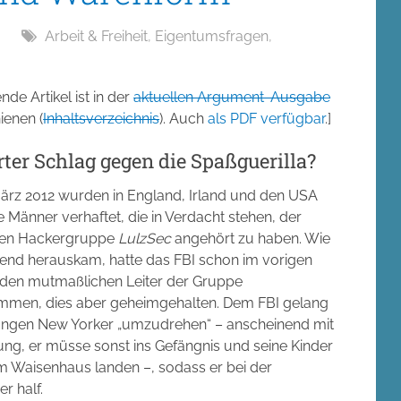
Arbeit & Freiheit
,
Eigentumsfragen
,
nde Artikel ist in der
aktuellen Argument-Ausgabe
ienen (
Inhaltsverzeichnis
). Auch
als PDF verfügbar
.]
rter Schlag gegen die Spaßguerilla?
ärz 2012 wurden in England, Irland und den USA
e Männer verhaftet, die in Verdacht stehen, der
gen Hackergruppe
LulzSec
angehört zu haben. Wie
end herauskam, hatte das FBI schon im vorigen
en mutmaßlichen Leiter der Gruppe
mmen, dies aber geheimgehalten. Dem FBI gelang
jungen New Yorker „umzudrehen“ – anscheinend mit
ng, er müsse sonst ins Gefängnis und seine Kinder
m Waisenhaus landen –, sodass er bei der
r half.