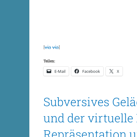
[
via
via
]
Teilen:
E-Mail
Facebook
X
Subversives Gelä
und der virtuell
Repräsentation 