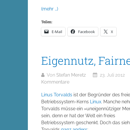
(mehr …)
Teilen:
E-Mail
Facebook
X
Eigennutz, Fairn
Von
Stefan Meretz
23. Juli 2012
Kommentare
Linus Torvalds
ist der Begründer des frei
Betriebssystem-Kerns
Linux
. Manche neh
Torvalds müsse ein »uneigennütziger Me
sein, denn er hat der Welt ein freies
Betriebssystem geschenkt. Doch das sieh
Torvalds
ganz anders
: