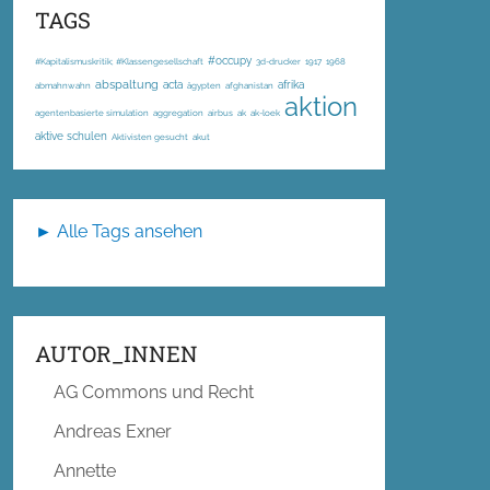
TAGS
#occupy
#Kapitalismuskritik; #Klassengesellschaft
3d-drucker
1917
1968
abspaltung
acta
afrika
abmahnwahn
ägypten
afghanistan
aktion
agentenbasierte simulation
aggregation
airbus
ak
ak-loek
aktive schulen
Aktivisten gesucht
akut
► Alle Tags ansehen
AUTOR_INNEN
AG Commons und Recht
Andreas Exner
Annette