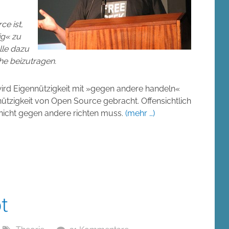
ce ist,
ig« zu
alle dazu
e beizutragen.
wird Eigennützigkeit mit »gegen andere handeln«
tzigkeit von Open Source gebracht. Offensichtlich
h nicht gegen andere richten muss.
(mehr …)
t