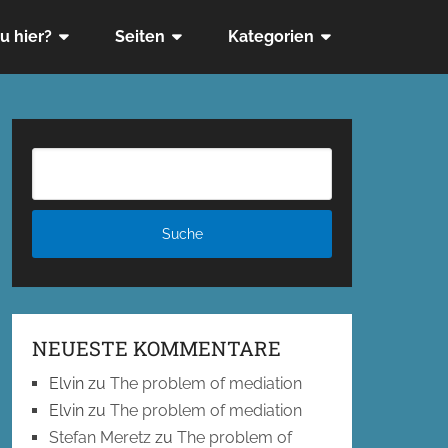
u hier?
Seiten
Kategorien
NEUESTE KOMMENTARE
Elvin
zu
The problem of mediation
Elvin
zu
The problem of mediation
Stefan Meretz
zu
The problem of