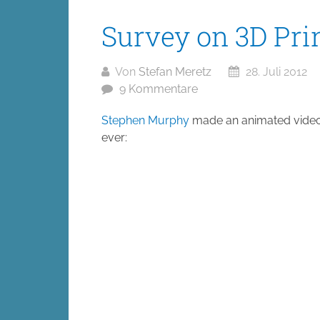
Survey on 3D Pri
Von
Stefan Meretz
28. Juli 2012
9 Kommentare
Stephen Murphy
made an animated video a
ever: