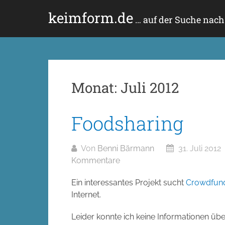
Zum
keimform.de
Inhalt
… auf der Suche nac
springen
Monat:
Juli 2012
Foodsharing
Von
Benni Bärmann
31. Juli 2012
Kommentare
Ein interessantes Projekt sucht
Crowdfun
Internet.
Leider konnte ich keine Informationen übe