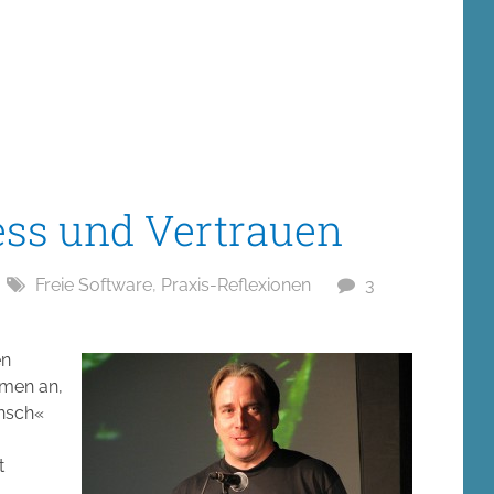
ess und Vertrauen
Freie Software
,
Praxis-Reflexionen
3
en
men an,
nsch«
t