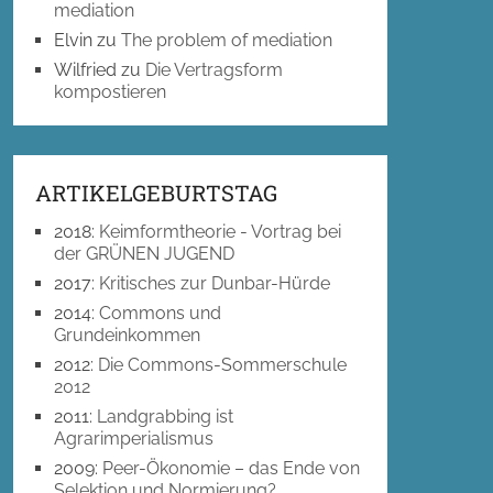
mediation
Elvin
zu
The problem of mediation
Wilfried
zu
Die Vertragsform
kompostieren
ARTIKELGEBURTSTAG
2018
:
Keimformtheorie - Vortrag bei
der GRÜNEN JUGEND
2017
:
Kritisches zur Dunbar-Hürde
2014
:
Commons und
Grundeinkommen
2012
:
Die Commons-Sommerschule
2012
2011
:
Landgrabbing ist
Agrarimperialismus
2009
:
Peer-Ökonomie – das Ende von
Selektion und Normierung?