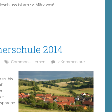
ldeschluss ist am 12. März 2016.
rschule 2014
Commons
,
Lernen
2 Kommentare
 21. bis
of
en
er
rsprache