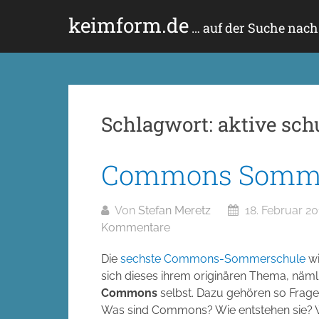
Zum
keimform.de
Inhalt
… auf der Suche nac
springen
Schlagwort:
aktive sch
Commons Somme
Von
Stefan Meretz
18. Februar 20
Kommentare
Die
sechste Commons-Sommerschule
w
sich dieses ihrem originären Thema, näml
Commons
selbst. Dazu gehören so Frage
Was sind Commons? Wie entstehen sie? W