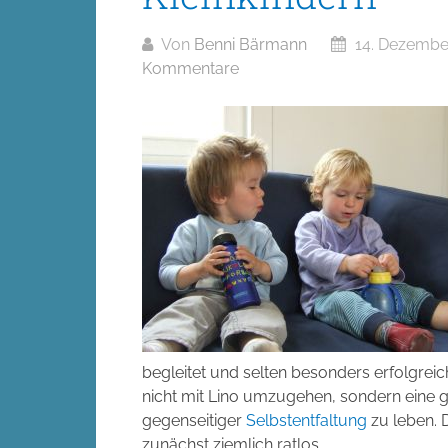
Von
Benni Bärmann
14. Dezembe
Kommentare
begleitet und selten besonders erfolgrei
nicht mit Lino umzugehen, sondern eine g
gegenseitiger
Selbstentfaltung
zu leben. D
zunächst ziemlich ratlos.