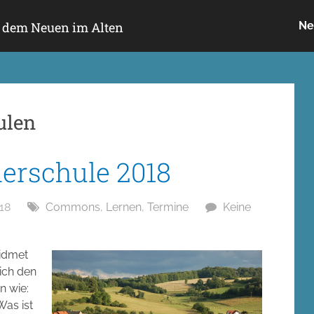
h dem Neuen im Alten
Ne
ulen
rschule 2018
18
Commons
,
Lernen
,
Termine
Keine
idmet
ich den
n wie:
as ist