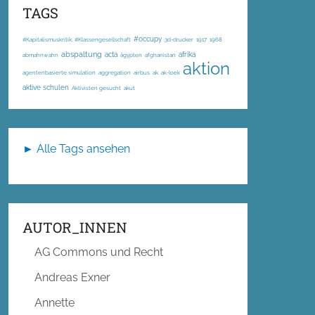
TAGS
#occupy
#Kapitalismuskritik; #Klassengesellschaft
3d-drucker
1917
1968
abspaltung
acta
afrika
abmahnwahn
ägypten
afghanistan
aktion
agentenbasierte simulation
aggregation
airbus
ak
ak-loek
aktive schulen
Aktivisten gesucht
akut
► Alle Tags ansehen
AUTOR_INNEN
AG Commons und Recht
Andreas Exner
Annette