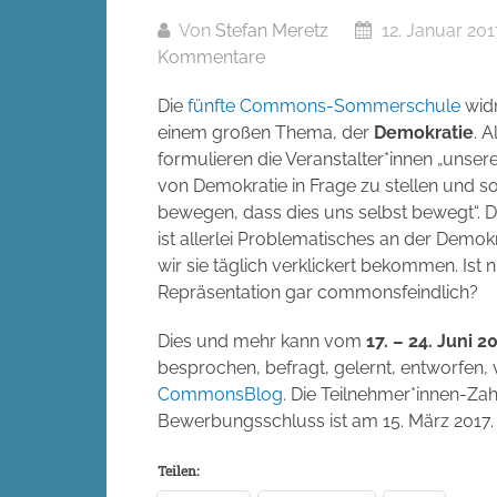
Von
Stefan Meretz
12. Januar 201
Kommentare
Die
fünfte Commons-Sommerschule
wid
einem großen Thema, der
Demokratie
. A
formulieren die Veranstalter*innen „unsere
von Demokratie in Frage zu stellen und s
bewegen, dass dies uns selbst bewegt“. 
ist allerlei Problematisches an der Demok
wir sie täglich verklickert bekommen. Ist 
Repräsentation gar commonsfeindlich?
Dies und mehr kann vom
17. – 24. Juni 2
besprochen, befragt, gelernt, entworfen,
CommonsBlog
. Die Teilnehmer*innen-Zahl 
Bewerbungsschluss ist am 15. März 2017.
Teilen: