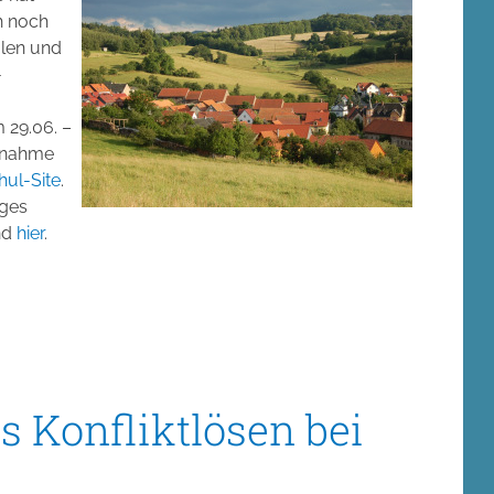
h noch
len und
-
 29.06. –
ilnahme
ul-Site
.
iges
nd
hier
.
s Konfliktlösen bei