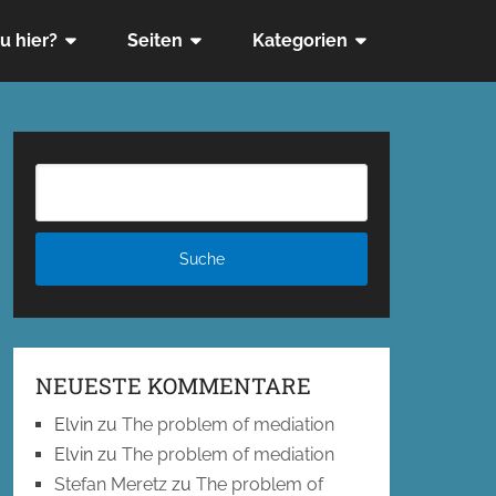
u hier?
Seiten
Kategorien
NEUESTE KOMMENTARE
Elvin
zu
The problem of mediation
Elvin
zu
The problem of mediation
Stefan Meretz
zu
The problem of