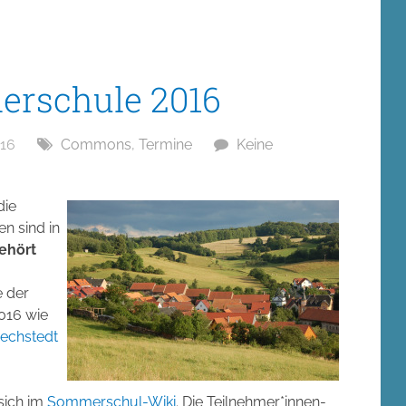
rschule 2016
016
Commons
,
Termine
Keine
die
en sind in
ehört
e der
016 wie
echstedt
sich im
Sommerschul-Wiki
. Die Teilnehmer*innen-