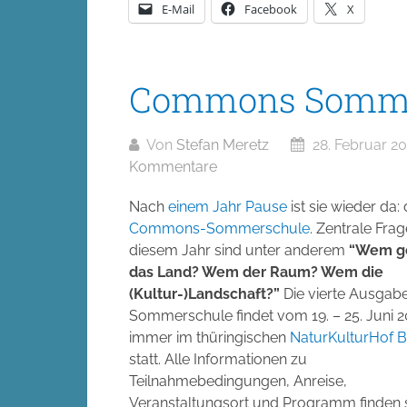
E-Mail
Facebook
X
Commons Somme
Von
Stefan Meretz
28. Februar 2
Kommentare
Nach
einem
Jahr
Pause
ist sie wieder da: 
Commons-Sommerschule
. Zentrale Frag
diesem Jahr sind unter anderem
“Wem g
das Land? Wem der Raum? Wem die
(Kultur-)Landschaft?”
Die vierte Ausgab
Sommerschule findet vom 19. – 25. Juni 2
immer im thüringischen
NaturKulturHof B
statt. Alle Informationen zu
Teilnahmebedingungen, Anreise,
Veranstaltungsort und Programm finden 