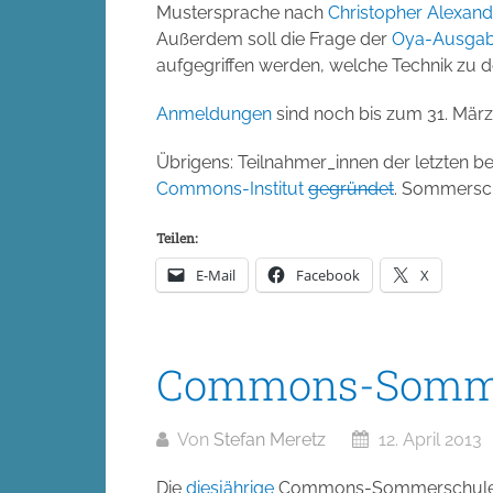
Mustersprache nach
Christopher Alexand
Außerdem soll die Frage der
Oya-Ausga
aufgegriffen werden, welche Technik zu
Anmeldungen
sind noch bis zum 31. März
Übrigens: Teilnahmer_innen der letzten
Commons-Institut
gegründet
. Sommersch
Teilen:
E-Mail
Facebook
X
Commons-Somme
Von
Stefan Meretz
12. April 2013
Die
diesjährige
Commons-Sommerschule