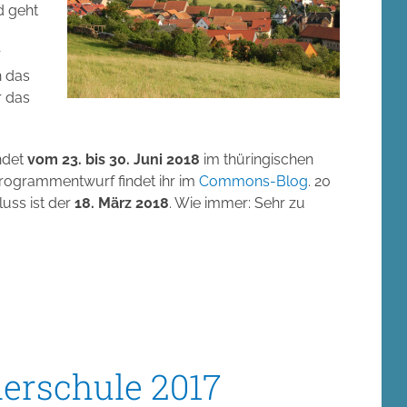
 geht
r
h das
r das
ndet
vom 23. bis 30. Juni 2018
im thüringischen
 Programmentwurf findet ihr im
Commons-Blog
. 20
uss ist der
18. März 2018
. Wie immer: Sehr zu
rschule 2017