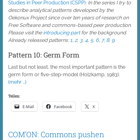
Studies in Peer Production (CSPP)
. In the series I try to
describe analytical patterns developed by the
Oekonux Project since over ten years of research on
Free Software and commons-based peer production.
Please visit the
introducing part
for the background.
Already released patterns:
1
,
2
,
3
,
4
,
5
,
6
,
7
,
8
,
9
.
Pattern 10: Germ Form
Last but not least, the most important pattern is the
germ form or five-step-model (Holzkamp, 1983).
(mehr …)
Teilen:
E-Mail
Facebook
X
COM’ON: Commons pushen