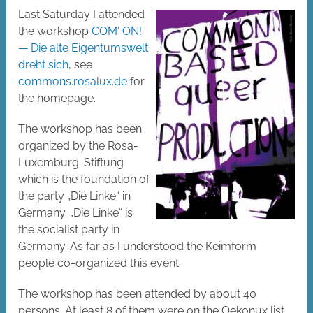
Last Saturday I attended
the workshop
COM‘ ON!
— Die alte Eigentumswelt
dreht sich
, see
commons.rosalux.de
for
the homepage.
The workshop has been
organized by the Rosa-
Luxemburg-Stiftung
which is the foundation of
the party „Die Linke“ in
Germany. „Die Linke“ is
the socialist party in
Germany. As far as I understood the Keimform
people co-organized this event.
The workshop has been attended by about 40
persons. At least 8 of them were on the Oekonux list