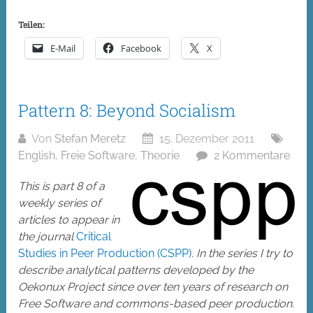
Teilen:
E-Mail
Facebook
X
Pattern 8: Beyond Socialism
Von
Stefan Meretz
15. Dezember 2011
English
,
Freie Software
,
Theorie
2 Kommentare
This is part 8 of a
weekly series of
articles to appear in
the journal
Critical
Studies in Peer Production (CSPP)
. In the series I try to
describe analytical patterns developed by the
Oekonux Project since over ten years of research on
Free Software and commons-based peer production.