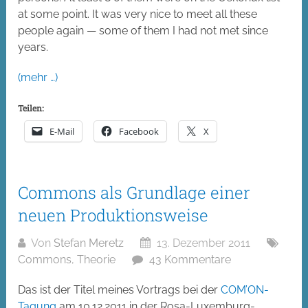
at some point. It was very nice to meet all these
people again — some of them I had not met since
years.
(mehr …)
Teilen:
E-Mail
Facebook
X
Commons als Grundlage einer
neuen Produktionsweise
Von
Stefan Meretz
13. Dezember 2011
Commons
,
Theorie
43 Kommentare
Das ist der Titel meines Vortrags bei der
COM’ON-
Tagung
am 10.12.2011 in der Rosa-Luxemburg-