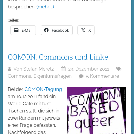
besprochen:
(mehr …)
Teilen:
E-Mail
Facebook
X
COM’ON: Commons und Linke
Von
Stefan Meretz
23. Dezember 2011
Commons
,
Eigentumsfragen
5 Kommentare
Bei der
COM’ON-Tagung
am 10.12.2011 fand ein
World Café mit fünf
Tischen statt, die sich in
zwei Runden mit jeweils
einer Frage befassten.
Nachfolgend das