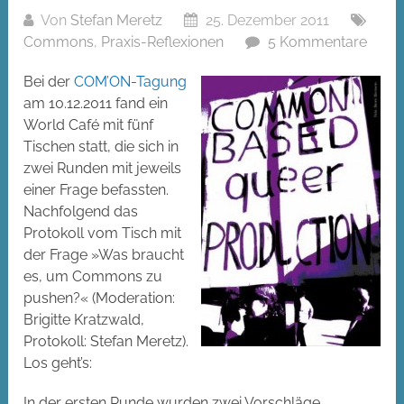
Von
Stefan Meretz
25. Dezember 2011
Commons
,
Praxis-Reflexionen
5 Kommentare
Bei der
COM’ON-Tagung
am 10.12.2011 fand ein
World Café mit fünf
Tischen statt, die sich in
zwei Runden mit jeweils
einer Frage befassten.
Nachfolgend das
Protokoll vom Tisch mit
der Frage »Was braucht
es, um Commons zu
pushen?« (Moderation:
Brigitte Kratzwald,
Protokoll: Stefan Meretz).
Los geht’s:
In der ersten Runde wurden zwei Vorschläge