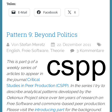
Teilen:
E-Mail
Facebook
X
Pattern 9: Beyond Politics
Von
Stefan Meretz
22. Dezember 2011
English
,
Freie Software
,
Theorie
3 Kommentare
This is part 9 of a
weekly series of
articles to appear in
the journal
Critical
Studies in Peer Production (CSPP)
. In the series I try to
describe analytical patterns developed by the
Oekonux Project since over ten years of research on
Free Software and commons-based peer production.
Please visit the
introducing part
for the background.