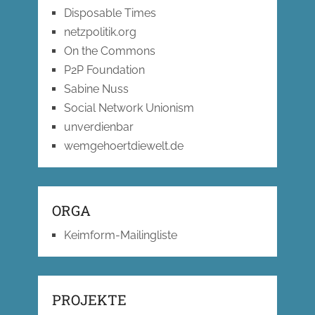
Disposable Times
netzpolitik.org
On the Commons
P2P Foundation
Sabine Nuss
Social Network Unionism
unverdienbar
wemgehoertdiewelt.de
ORGA
Keimform-Mailingliste
PROJEKTE