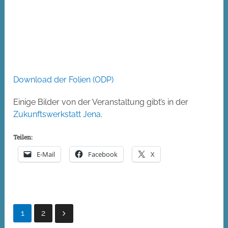
Download der Folien (ODP)
Einige Bilder von der Veranstaltung gibt’s in der
Zukunftswerkstatt Jena
.
Teilen:
E-Mail
Facebook
X
Seitennummerierung
1
2