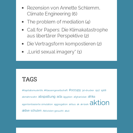
Rezension von Annette Schlemm,
Climate Engineering
(6)
The problem of mediation
(4)
Call for Papers: Die Klimakatastrophe
aus libertärer Perspektive
(2)
Die Vertragsform kompostieren
(2)
„Lurid sexual imagery“
(1)
TAGS
#occupy
#Kapitalismuskritik; #Klassengesellschaft
3d-drucker
1917
1968
abspaltung
acta
afrika
abmahnwahn
ägypten
afghanistan
aktion
agentenbasierte simulation
aggregation
airbus
ak
ak-loek
aktive schulen
Aktivisten gesucht
akut