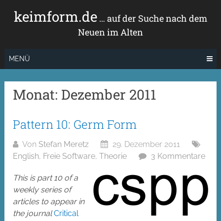
Zum
keimform.de
Inhalt
… auf der Suche nach dem
springen
Neuen im Alten
MENÜ
Monat:
Dezember 2011
Pattern 10: Germ Form
Von
Stefan Meretz
29. Dezember 2011
English
,
Freie Software
,
Theorie
3 Kommentare
This is part 10 of a
weekly series of
articles to appear in
the journal
Critical