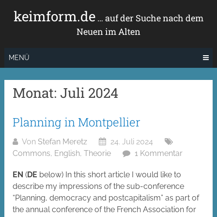
Zum
keimform.de
Inhalt
… auf der Suche nach dem
springen
Neuen im Alten
MENÜ
Monat:
Juli 2024
Planning in Montpellier
Von
Stefan Meretz
24. Juli 2024
Commons
,
English
,
Theorie
1 Kommentar
EN
(
DE
below) In this short article I would like to
describe my impressions of the sub-conference
“Planning, democracy and postcapitalism” as part of
the annual conference of the French Association for