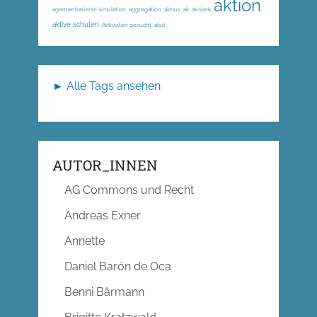
aktion
agentenbasierte simulation
aggregation
airbus
ak
ak-loek
aktive schulen
Aktivisten gesucht
akut
► Alle Tags ansehen
AUTOR_INNEN
AG Commons und Recht
Andreas Exner
Annette
Daniel Barón de Oca
Benni Bärmann