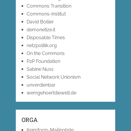
Commons Transition
Commons-Institut
David Bollier
demonetize.it
Disposable Times
netzpolitik.org
On the Commons
P2P Foundation
Sabine Nuss
Social Network Unionism
unverdienbar
wemgehoertdiewelt.de
ORGA
Keimform-Mailingliste