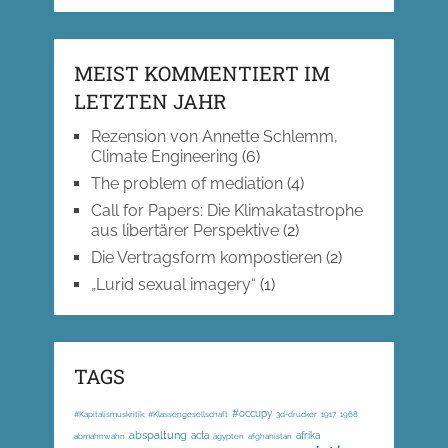
MEIST KOMMENTIERT IM
LETZTEN JAHR
Rezension von Annette Schlemm,
Climate Engineering
(6)
The problem of mediation
(4)
Call for Papers: Die Klimakatastrophe
aus libertärer Perspektive
(2)
Die Vertragsform kompostieren
(2)
„Lurid sexual imagery“
(1)
TAGS
#occupy
#Kapitalismuskritik; #Klassengesellschaft
3d-drucker
1917
1968
abspaltung
acta
afrika
abmahnwahn
ägypten
afghanistan