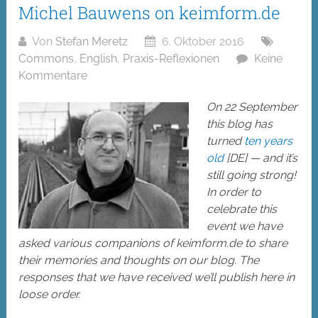
Michel Bauwens on keimform.de
Von
Stefan Meretz
6. Oktober 2016
Commons
,
English
,
Praxis-Reflexionen
Keine
Kommentare
On 22 September
this blog has
turned
ten years
old
[DE] — and it’s
still going strong!
In order to
celebrate this
event we have
asked various companions of keimform.de to share
their memories and thoughts on our blog. The
responses that we have received we’ll publish here in
loose order.