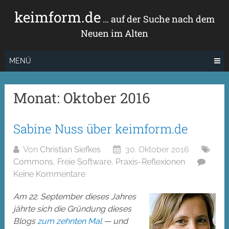
Zum
keimform.de
Inhalt
… auf der Suche nach dem
springen
Neuen im Alten
MENÜ
Monat:
Oktober 2016
Sabine Nuss über keimform.de
Von
Christian Siefkes
30. Oktober 2016
Commons
,
Freie Software
,
Praxis-Reflexionen
Keine Kommentare
Am 22. September dieses Jahres
jährte sich die Gründung dieses
Blogs
zum zehnten Mal
— und