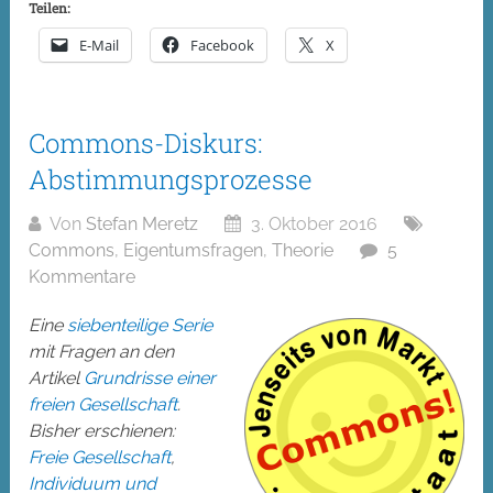
Teilen:
E-Mail
Facebook
X
Commons-Diskurs:
Abstimmungsprozesse
Von
Stefan Meretz
3. Oktober 2016
Commons
,
Eigentumsfragen
,
Theorie
5
Kommentare
Eine
siebenteilige Serie
mit Fragen an den
Artikel
Grundrisse einer
freien Gesellschaft
.
Bisher erschienen:
Freie Gesellschaft
,
Individuum und