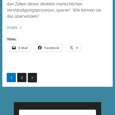
den Zeiten dieser direkten menschlichen
Verständigungsprozesse „sparen“. Wie können sie
das überwinden?
(mehr …)
Teilen:
E-Mail
Facebook
X
Seitennummerierung
1
2
der
Beiträge