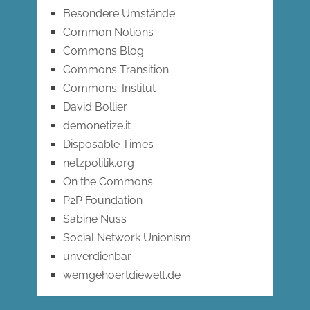
Besondere Umstände
Common Notions
Commons Blog
Commons Transition
Commons-Institut
David Bollier
demonetize.it
Disposable Times
netzpolitik.org
On the Commons
P2P Foundation
Sabine Nuss
Social Network Unionism
unverdienbar
wemgehoertdiewelt.de