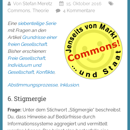
Von
Stefan Meretz
15. Oktober 2016
Commons
,
Theorie
4 Kommentare
Eine
siebenteilige Serie
mit Fragen an den
Artikel
Grundrisse einer
freien Gesellschaft
.
Bisher erschienen:
Freie Gesellschaft
,
Individuum und
Gesellschaft
,
Konflikte
,
Abstimmungsprozesse
,
Inklusion
.
6. Stigmergie
Frage:
Unter dem Stichwort „Stigmergie“ beschreibst
Du, dass Hinweise auf Bedürfnisse durch
Informationssysteme aggregiert und vermittelt