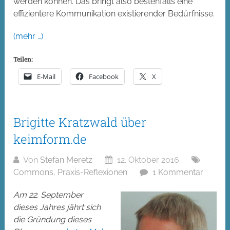
werden können. Das bringt also bestenfalls eine
effizientere Kommunikation existierender Bedürfnisse.
(mehr …)
Teilen:
E-Mail
Facebook
X
Brigitte Kratzwald über
keimform.de
Von
Stefan Meretz
12. Oktober 2016
Commons
,
Praxis-Reflexionen
1 Kommentar
Am 22. September
dieses Jahres jährt sich
die Gründung dieses