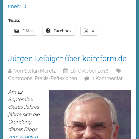
(mehr …)
Teilen:
E-Mail
Facebook
X
Jürgen Leibiger über keimform.de
Von
Stefan Meretz
18. Oktober 2016
Commons
,
Praxis-Reflexionen
1 Kommentar
Am 22.
September
dieses Jahres
jährte sich die
Gründung
dieses Blogs
zum zehnten