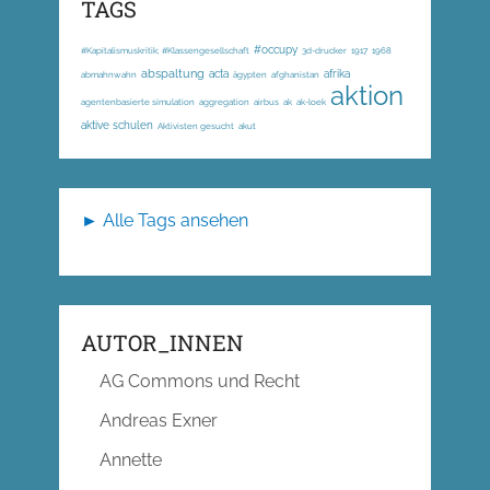
TAGS
#occupy
#Kapitalismuskritik; #Klassengesellschaft
3d-drucker
1917
1968
abspaltung
acta
afrika
abmahnwahn
ägypten
afghanistan
aktion
agentenbasierte simulation
aggregation
airbus
ak
ak-loek
aktive schulen
Aktivisten gesucht
akut
► Alle Tags ansehen
AUTOR_INNEN
AG Commons und Recht
Andreas Exner
Annette