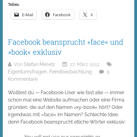
Teilen:
E-Mail
Facebook
X
Facebook beansprucht »face« und
»book« exklusiv
Von
Stefan Meretz
27. März 2012
Eigentumsfragen
,
Feindbeobachtung
5
Kommentare
Wolltest du — Facebook-User wie fast alle — immer
schon mal eine Website aufmachen oder eine Firma
gründen, die auf den Namen »xy-book« hört? Oder
irgendwas mit »face« im Namen? Schlechte Idee,
denn Facebook beansprucht etliche Wörter exklusiv:
You will not use our copyrights or