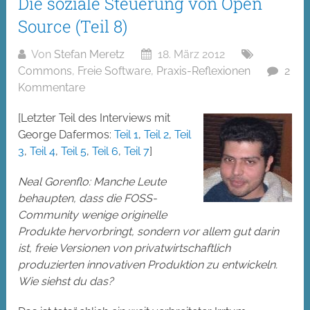
Die soziale Steuerung von Open
Source (Teil 8)
Von
Stefan Meretz
18. März 2012
Commons
,
Freie Software
,
Praxis-Reflexionen
2
Kommentare
[Letzter Teil des Interviews mit
George Dafermos:
Teil 1
,
Teil 2
,
Teil
3
,
Teil 4
,
Teil 5
,
Teil 6
,
Teil 7
]
Neal Gorenflo: Manche Leute
behaupten, dass die FOSS-
Community wenige originelle
Produkte hervorbringt, sondern vor allem gut darin
ist, freie Versionen von privatwirtschaftlich
produzierten innovativen Produktion zu entwickeln.
Wie siehst du das?