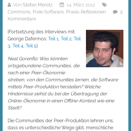
Von
Stefan Meretz
14. März 2012
Commons
,
Freie Software
,
Praxis-Reflexionen
5
Kommentare
[Fortsetzung des Interviews mit
George Dafermos:
Teil 1
,
Teil 2
,
Teil
3
,
Teil 4
,
Teil 5
]
Neal Gorenflo: Was könnten
ortsgebundene Communities, die
nach einer Peer-Ökonomie
streben, von den Communities lernen, die Software
mittels Peer-Produktion herstellen? Welche
Hindernisse siehst du bei der Übertragung der
Online-Ökonomie in einen Offline-Kontext wie eine
Stadt?
Die Communities der Peer-Produktion lehren uns,
dass es unterschiedliche Wege gibt, menschliche