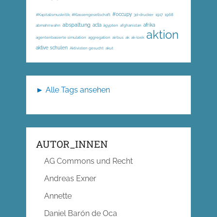
#occupy
#Kapitalismuskritik; #Klassengesellschaft
3d-drucker
1917
1968
abspaltung
acta
afrika
abmahnwahn
ägypten
afghanistan
aktion
agentenbasierte simulation
aggregation
airbus
ak
ak-loek
aktive schulen
Aktivisten gesucht
akut
► Alle Tags ansehen
AUTOR_INNEN
AG Commons und Recht
Andreas Exner
Annette
Daniel Barón de Oca