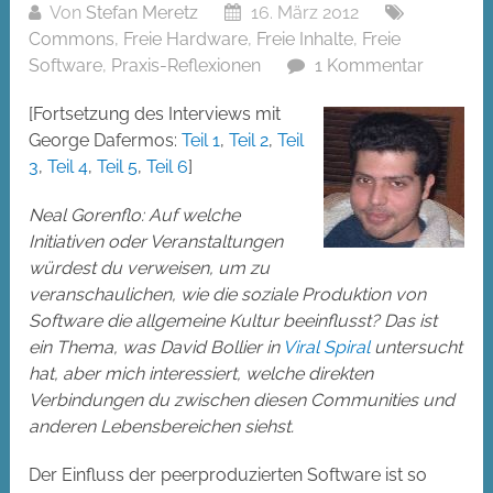
Von
Stefan Meretz
16. März 2012
Commons
,
Freie Hardware
,
Freie Inhalte
,
Freie
Software
,
Praxis-Reflexionen
1 Kommentar
[Fortsetzung des Interviews mit
George Dafermos:
Teil 1
,
Teil 2
,
Teil
3
,
Teil 4
,
Teil 5
,
Teil 6
]
Neal Gorenflo: Auf welche
Initiativen oder Veranstaltungen
würdest du verweisen, um zu
veranschaulichen, wie die soziale Produktion von
Software die allgemeine Kultur beeinflusst? Das ist
ein Thema, was David Bollier in
Viral Spiral
untersucht
hat, aber mich interessiert, welche direkten
Verbindungen du zwischen diesen Communities und
anderen Lebensbereichen siehst.
Der Einfluss der peerproduzierten Software ist so