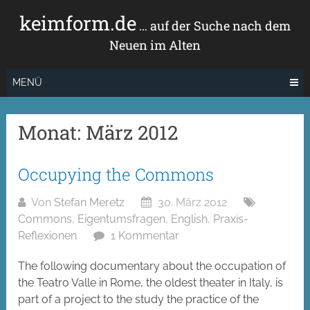
Zum
keimform.de
Inhalt
… auf der Suche nach dem
springen
Neuen im Alten
MENÜ
Monat:
März 2012
Occupying the Commons
Von
Stefan Meretz
30. März 2012
Commons
,
Eigentumsfragen
,
English
,
Praxis-
Reflexionen
1 Kommentar
The following documentary about the occupation of
the Teatro Valle in Rome, the oldest theater in Italy, is
part of a project to the study the practice of the