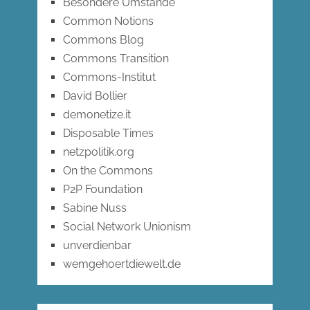
Besondere Umstände
Common Notions
Commons Blog
Commons Transition
Commons-Institut
David Bollier
demonetize.it
Disposable Times
netzpolitik.org
On the Commons
P2P Foundation
Sabine Nuss
Social Network Unionism
unverdienbar
wemgehoertdiewelt.de