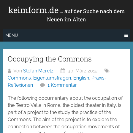
Zum
keimform.de
Inhalt
… auf der Suche nach dem
springen
Neuen im Alten
MENÜ
Occupying the Commons
Von
Stefan Meretz
30. März 2012
Commons
,
Eigentumsfragen
,
English
,
Praxis-
Reflexionen
1 Kommentar
The following documentary about the occupation of
the Teatro Valle in Rome, the oldest theater in Italy, is
part of a project to the study the practice of the
Commons. The aim of the project is to explore the
connection between the occupation movements of