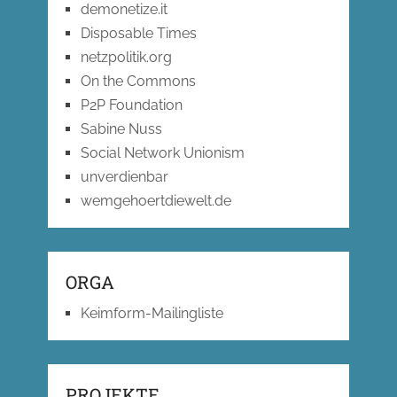
demonetize.it
Disposable Times
netzpolitik.org
On the Commons
P2P Foundation
Sabine Nuss
Social Network Unionism
unverdienbar
wemgehoertdiewelt.de
ORGA
Keimform-Mailingliste
PROJEKTE