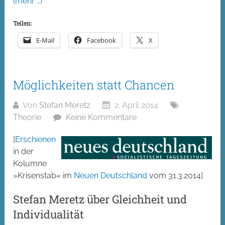
(mehr …)
Teilen:
E-Mail
Facebook
X
Möglichkeiten statt Chancen
Von
Stefan Meretz
2. April 2014
Theorie
Keine Kommentare
[
Erschienen
in der
Kolumne
»Krisenstab« im
Neuen Deutschland
vom 31.3.2014]
Stefan Meretz über Gleichheit und
Individualität