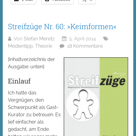
Streifzüge Nr. 60: »Keimformen«
Von
Stefan Meretz
5. April 2014
Medientipp
,
Theorie
18 Kommentare
[Inhaltverzeichnis der
Ausgabe: unten]
Einlauf
Ich hatte das
Vergnügen, den
Schwerpunkt als Gast-
Kurator zu betreuen. Es
lief einfacher als
gedacht, am Ende