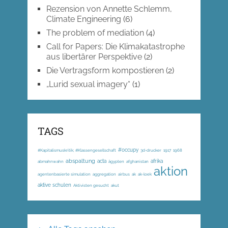
Rezension von Annette Schlemm,
Climate Engineering
(6)
The problem of mediation
(4)
Call for Papers: Die Klimakatastrophe
aus libertärer Perspektive
(2)
Die Vertragsform kompostieren
(2)
„Lurid sexual imagery“
(1)
TAGS
#occupy
#Kapitalismuskritik; #Klassengesellschaft
3d-drucker
1917
1968
abspaltung
acta
afrika
abmahnwahn
ägypten
afghanistan
aktion
agentenbasierte simulation
aggregation
airbus
ak
ak-loek
aktive schulen
Aktivisten gesucht
akut