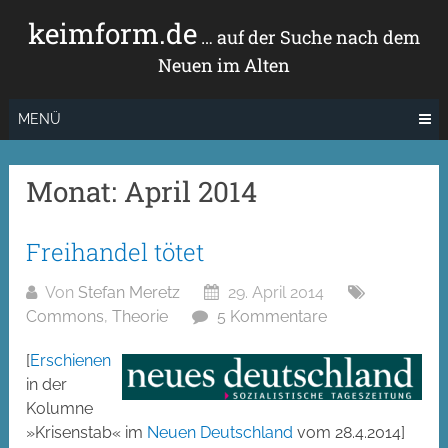
Zum
keimform.de
Inhalt
… auf der Suche nach dem
springen
Neuen im Alten
MENÜ
Monat:
April 2014
Freihandel tötet
Von
Stefan Meretz
29. April 2014
Commons
,
Theorie
5 Kommentare
[
Erschienen
in der
Kolumne
»Krisenstab« im
Neuen Deutschland
vom 28.4.2014]