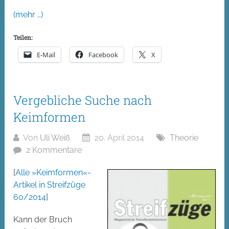
(mehr …)
Teilen:
E-Mail
Facebook
X
Vergebliche Suche nach
Keimformen
Von
Uli Weiß
20. April 2014
Theorie
2 Kommentare
[
Alle »Keimformen«-
Artikel in Streifzüge
60/2014
]
Kann der Bruch