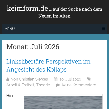
Zum
keimform.de
Inhalt
… auf der Suche nach dem
springen
Neuen im Alten
MENÜ
Monat:
Juli 2026
Linkslibertäre Perspektiven im
Angesicht des Kollaps
Von
Christian Siefkes
10. Juli 2026
Arbeit & Freiheit
,
Theorie
Keine Kommentare
Hier