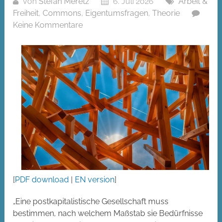
Von
Stefan Meretz
6. Juli 2026
Arbeit &
Freiheit
,
Commons
,
Eigentumsfragen
,
Theorie
Keine Kommentare
[
PDF download
|
EN version
]
„Eine postkapitalistische Gesellschaft muss
bestimmen, nach welchem Maßstab sie Bedürfnisse