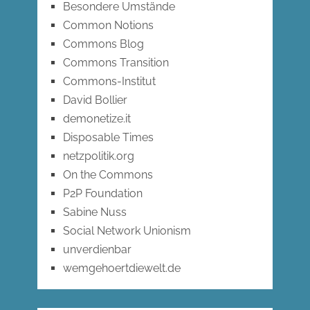
Besondere Umstände
Common Notions
Commons Blog
Commons Transition
Commons-Institut
David Bollier
demonetize.it
Disposable Times
netzpolitik.org
On the Commons
P2P Foundation
Sabine Nuss
Social Network Unionism
unverdienbar
wemgehoertdiewelt.de