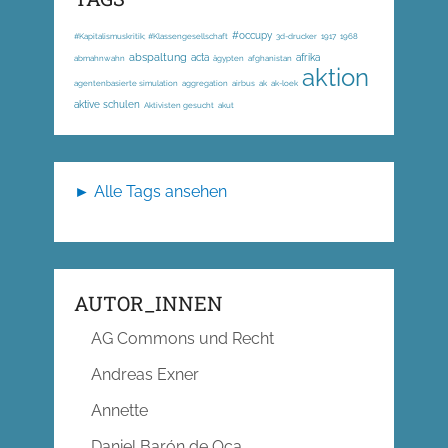
#occupy
#Kapitalismuskritik; #Klassengesellschaft
3d-drucker
1917
1968
abspaltung
acta
afrika
abmahnwahn
ägypten
afghanistan
aktion
agentenbasierte simulation
aggregation
airbus
ak
ak-loek
aktive schulen
Aktivisten gesucht
akut
► Alle Tags ansehen
AUTOR_INNEN
AG Commons und Recht
Andreas Exner
Annette
Daniel Barón de Oca