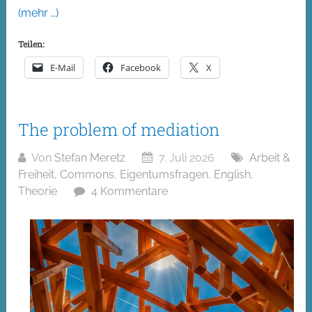
(mehr …)
Teilen:
E-Mail
Facebook
X
The problem of mediation
Von
Stefan Meretz
7. Juli 2026
Arbeit &
Freiheit
,
Commons
,
Eigentumsfragen
,
English
,
Theorie
4 Kommentare