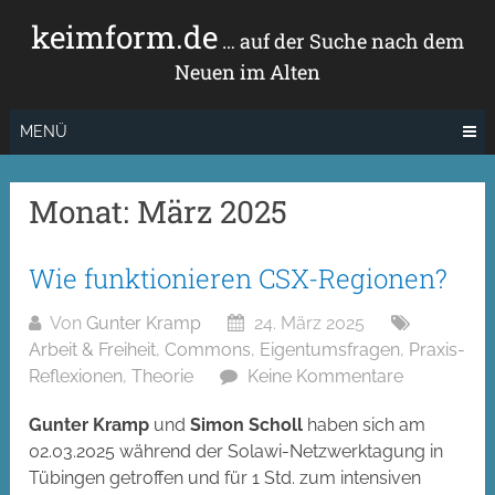
Zum
keimform.de
Inhalt
… auf der Suche nach dem
springen
Neuen im Alten
MENÜ
Monat:
März 2025
Wie funktionieren CSX-Regionen?
Von
Gunter Kramp
24. März 2025
Arbeit & Freiheit
,
Commons
,
Eigentumsfragen
,
Praxis-
Reflexionen
,
Theorie
Keine Kommentare
Gunter Kramp
und
Simon Scholl
haben sich am
02.03.2025 während der Solawi-Netzwerktagung in
Tübingen getroffen und für 1 Std. zum intensiven