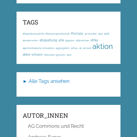
TAGS
#occupy
#Kapitalismuskritik; #Klassengesellschaft
3d-drucker
1917
1968
abspaltung
acta
afrika
abmahnwahn
ägypten
afghanistan
aktion
agentenbasierte simulation
aggregation
airbus
ak
ak-loek
aktive schulen
Aktivisten gesucht
akut
► Alle Tags ansehen
AUTOR_INNEN
AG Commons und Recht