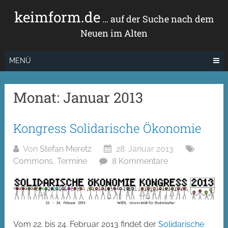
Zum
keimform.de
Inhalt
… auf der Suche nach dem
springen
Neuen im Alten
MENÜ
Monat:
Januar 2013
Kongress Solidarische Ökonomie
Von
Stefan Meretz
28. Januar 2013
Commons
,
Termine
8 Kommentare
Vom 22. bis 24. Februar 2013 findet der
Solidarische