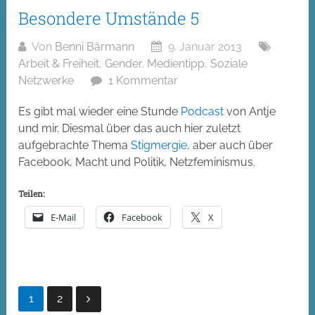
Besondere Umstände 5
Von
Benni Bärmann
9. Januar 2013
Arbeit & Freiheit
,
Gender
,
Medientipp
,
Soziale
Netzwerke
1 Kommentar
Es gibt mal wieder eine Stunde
Podcast
von Antje
und mir. Diesmal über das auch hier zuletzt
aufgebrachte Thema
Stigmergie
, aber auch über
Facebook, Macht und Politik, Netzfeminismus.
Teilen:
E-Mail
Facebook
X
Seitennummerierung
1
2