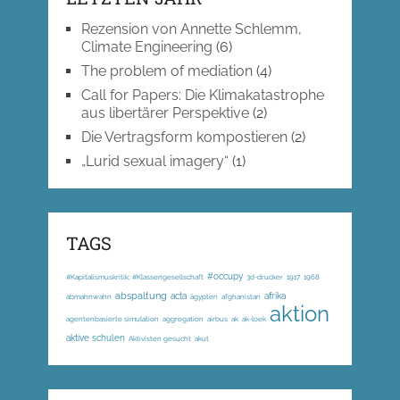
Rezension von Annette Schlemm,
Climate Engineering
(6)
The problem of mediation
(4)
Call for Papers: Die Klimakatastrophe
aus libertärer Perspektive
(2)
Die Vertragsform kompostieren
(2)
„Lurid sexual imagery“
(1)
TAGS
#occupy
#Kapitalismuskritik; #Klassengesellschaft
3d-drucker
1917
1968
abspaltung
acta
afrika
abmahnwahn
ägypten
afghanistan
aktion
agentenbasierte simulation
aggregation
airbus
ak
ak-loek
aktive schulen
Aktivisten gesucht
akut