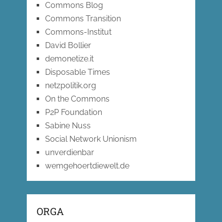
Commons Blog
Commons Transition
Commons-Institut
David Bollier
demonetize.it
Disposable Times
netzpolitik.org
On the Commons
P2P Foundation
Sabine Nuss
Social Network Unionism
unverdienbar
wemgehoertdiewelt.de
ORGA