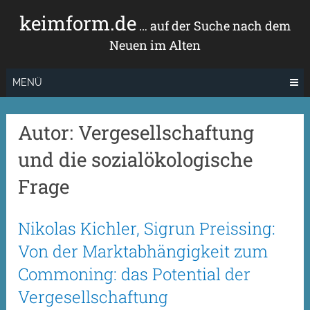
Zum
keimform.de
Inhalt
… auf der Suche nach dem
springen
Neuen im Alten
MENÜ
Autor:
Vergesellschaftung
und die sozialökologische
Frage
Nikolas Kichler, Sigrun Preissing:
Von der Marktabhängigkeit zum
Commoning: das Potential der
Vergesellschaftung