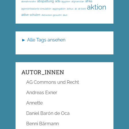
abspaltung
acta
afrika
abmahnwahn
ägypten
afghanistan
aktion
agentenbasierte simulation
aggregation
airbus
ak
ak-loek
aktive schulen
Aktivisten gesucht
akut
► Alle Tags ansehen
AUTOR_INNEN
AG Commons und Recht
Andreas Exner
Annette
Daniel Barón de Oca
Benni Bärmann