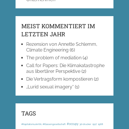
MEIST KOMMENTIERT IM
LETZTEN JAHR
Rezension von Annette Schlemm,
Climate Engineering
(6)
The problem of mediation
(4)
Call for Papers: Die Klimakatastrophe
aus libertärer Perspektive
(2)
Die Vertragsform kompostieren
(2)
„Lurid sexual imagery“
(1)
TAGS
#occupy
#Kapitalismuskritik; #Klassengesellschaft
3d-drucker
1917
1968