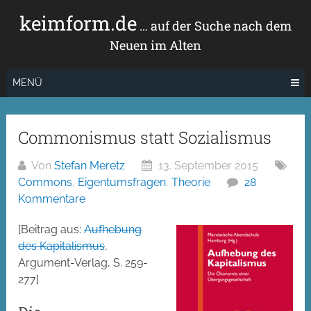
Zum
keimform.de
Inhalt
… auf der Suche nach dem
springen
Neuen im Alten
MENÜ
Commonismus statt Sozialismus
Von
Stefan Meretz
13. September 2015
Commons
,
Eigentumsfragen
,
Theorie
28
Kommentare
[Beitrag aus:
Aufhebung
des Kapitalismus
,
Argument-Verlag, S. 259-
277]