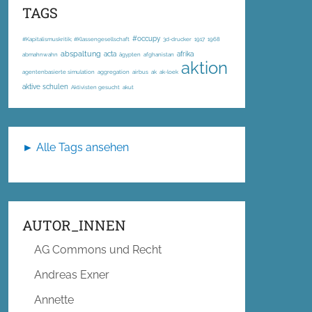
TAGS
#occupy
#Kapitalismuskritik; #Klassengesellschaft
3d-drucker
1917
1968
abspaltung
acta
afrika
abmahnwahn
ägypten
afghanistan
aktion
agentenbasierte simulation
aggregation
airbus
ak
ak-loek
aktive schulen
Aktivisten gesucht
akut
► Alle Tags ansehen
AUTOR_INNEN
AG Commons und Recht
Andreas Exner
Annette