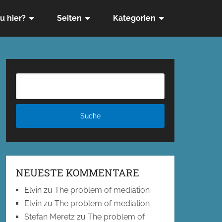
u hier?
Seiten
Kategorien
NEUESTE KOMMENTARE
Elvin
zu
The problem of mediation
Elvin
zu
The problem of mediation
Stefan Meretz
zu
The problem of