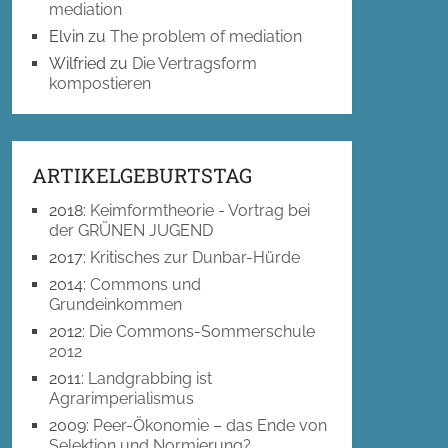
mediation
Elvin
zu
The problem of mediation
Wilfried
zu
Die Vertragsform
kompostieren
ARTIKELGEBURTSTAG
2018
:
Keimformtheorie - Vortrag bei
der GRÜNEN JUGEND
2017
:
Kritisches zur Dunbar-Hürde
2014
:
Commons und
Grundeinkommen
2012
:
Die Commons-Sommerschule
2012
2011
:
Landgrabbing ist
Agrarimperialismus
2009
:
Peer-Ökonomie – das Ende von
Selektion und Normierung?