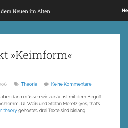
h dem Neuen im Alten
Ne
kt »Keimform«
006
Theorie
Keine Kommentare
aber dann müssen wir zunächst mit dem Begriff
hlemm, Uli Weiß und Stefan Meretz (yes, that’s
n theory
gehostet, drei Texte sind bislang