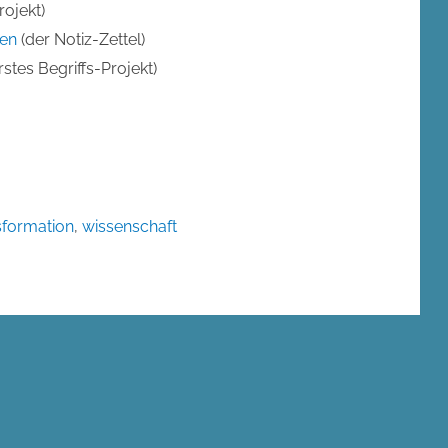
ojekt)
ben
(der Notiz-Zettel)
rstes Begriffs-Projekt)
sformation
,
wissenschaft