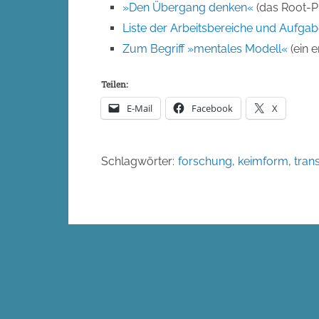
»Den Übergang denken«
(das Root-Pr
Liste der Arbeitsbereiche und Aufga
Zum Begriff »mentales Modell«
(ein e
Teilen:
E-Mail
Facebook
X
Schlagwörter:
forschung
,
keimform
,
tran