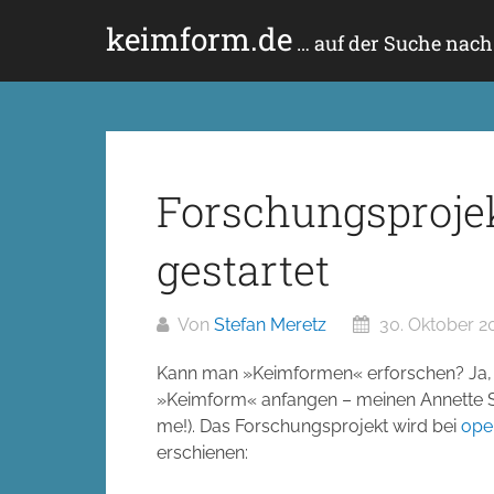
Zum
keimform.de
Inhalt
… auf der Suche nac
springen
Forschungsproje
gestartet
Von
Stefan Meretz
30. Oktober 2
Kann man »Keimformen« erforschen? Ja, 
»Keimform« anfangen – meinen Annette Sc
me!). Das Forschungsprojekt wird bei
ope
erschienen: