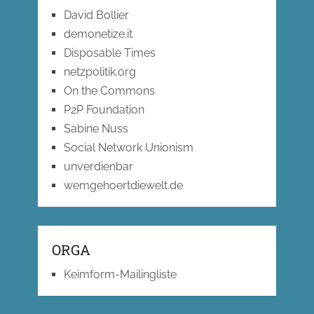
David Bollier
demonetize.it
Disposable Times
netzpolitik.org
On the Commons
P2P Foundation
Sabine Nuss
Social Network Unionism
unverdienbar
wemgehoertdiewelt.de
ORGA
Keimform-Mailingliste