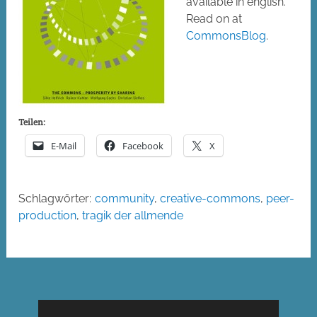
available in english.
Read on at
CommonsBlog
.
Teilen:
E-Mail
Facebook
X
Schlagwörter:
community
,
creative-commons
,
peer-
production
,
tragik der allmende