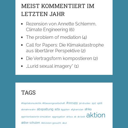
MEIST KOMMENTIERT IM
LETZTEN JAHR
Rezension von Annette Schlemm,
Climate Engineering
(6)
The problem of mediation
(4)
Call for Papers: Die Klimakatastrophe
aus libertärer Perspektive
(2)
Die Vertragsform kompostieren
(2)
„Lurid sexual imagery“
(1)
TAGS
#occupy
#Kapitalismuskritik; #Klassengesellschaft
3d-drucker
1917
1968
abspaltung
acta
afrika
abmahnwahn
ägypten
afghanistan
aktion
agentenbasierte simulation
aggregation
airbus
ak
ak-loek
aktive schulen
Aktivisten gesucht
akut