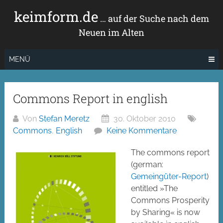
Zum
keimform.de
Inhalt
… auf der Suche nach dem
springen
Neuen im Alten
MENÜ
Commons Report in english
Von
Stefan Meretz
30. Oktober 2010
Commons
,
English
Keine Kommentare
The commons report
(german:
Gemeingüter-Report
)
entitled »The
Commons Prosperity
by Sharing« is now