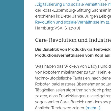
„Digitalisierung und soziale Verhältnisse i
der Rosa-Luxemburg-Stiftung Sachsen im
erschienen in: Dieter Janke, Jürgen Leibige
Revolution und soziale Verhältnisse im 21
Hamburg: VSA, S. 27-38]
Care-Revolution und Industrie
Die Dialektik von Produktivkraftentwic
Produktionsverhältnissen vom Kopf auf 
Was haben das Wickeln von Babys und da
von Robotern miteinander zu tun? Nein, e
techno-utopistische Fantasien, nach denen
Roboter, bald ersteres übernehmen solle
Tätigkeiten seien algorithmisch doch prin
zeigen, dass Entwicklungen in zwei getre
sogenannten Care-Bereich und dem soge
ähnliche Tendenzen zeigen.
(mehr …)