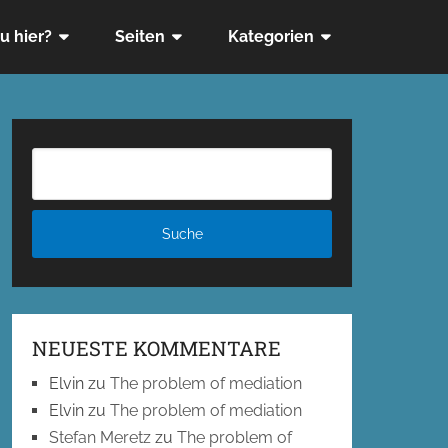
u hier?
Seiten
Kategorien
NEUESTE KOMMENTARE
Elvin
zu
The problem of mediation
Elvin
zu
The problem of mediation
Stefan Meretz
zu
The problem of