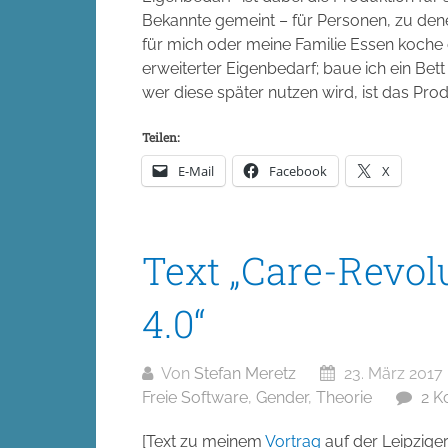
Bekannte gemeint – für Personen, zu den
für mich oder meine Familie Essen koche 
erweiterter Eigenbedarf; baue ich ein B
wer diese später nutzen wird, ist das Pro
Teilen:
E-Mail
Facebook
X
Text „Care-Revol
4.0“
Von
Stefan Meretz
23. März 2017
Freie Software
,
Gender
,
Theorie
2 
[Text zu meinem
Vortrag
auf der Leipzige