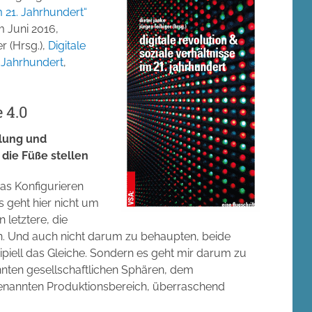
m 21. Jahrhundert“
 Juni 2016,
r (Hrsg.),
Digitale
. Jahrhundert
,
 4.0
klung und
die Füße stellen
s Konfigurieren
s geht hier nicht um
 letztere, die
n. Und auch nicht darum zu behaupten, beide
zipiell das Gleiche. Sondern es geht mir darum zu
nnten gesellschaftlichen Sphären, dem
nannten Produktionsbereich, überraschend