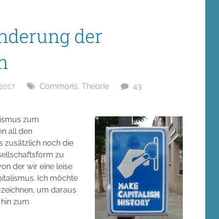
nderung der
m
2017
Commons
,
Theorie
43
lismus zum
 all den
 zusätzlich noch die
sellschaftsform zu
on der wir eine leise
italismus. Ich möchte
uzeichnen, um daraus
g hin zum