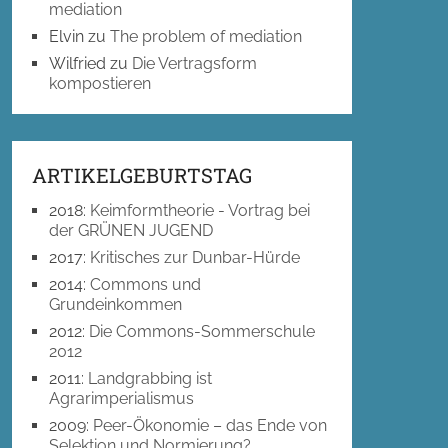
mediation
Elvin
zu
The problem of mediation
Wilfried
zu
Die Vertragsform
kompostieren
ARTIKELGEBURTSTAG
2018
:
Keimformtheorie - Vortrag bei
der GRÜNEN JUGEND
2017
:
Kritisches zur Dunbar-Hürde
2014
:
Commons und
Grundeinkommen
2012
:
Die Commons-Sommerschule
2012
2011
:
Landgrabbing ist
Agrarimperialismus
2009
:
Peer-Ökonomie – das Ende von
Selektion und Normierung?