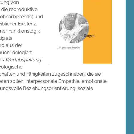
rtung von
: die reproduktive
(Lohnarbeitende) und
blicher Existenz.
ener Funktionslogik
ig als
rd aus der
uen* delegiert.
als
Wertabspaltung
deologische
haften und Fähigkeiten zugeschrieben, die sie
eren sollen: interpersonale Empathie, emotionale
ungsvolle Beziehungsorientierung, soziale