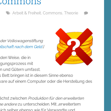
, Commons
Arbeit & Freiheit
,
Commons
,
Theorie
 der Volkswagenstiftung
llschaft nach dem Geld
.]
den Weise, die in
orgungsprozess mit
n und Gütern umfasst.
 Bett bringen ist in diesem Sinne ebenso
ftware auf einem Computer oder die Herstellung des
unächst zwischen
Produktion für den erweiterten
ne andere
zu unterscheiden. Mit „erweitertem
 sich selber ebenso wie für Verwandte und