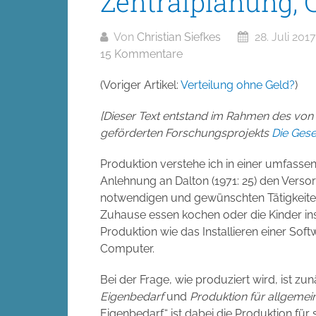
Zentralplanung
Von
Christian Siefkes
28. Juli 2017
15 Kommentare
(Voriger Artikel:
Verteilung ohne Geld?
)
[Dieser Text entstand im Rahmen des von
geförderten Forschungsprojekts
Die Gese
Produktion verstehe ich in einer umfassen
Anlehnung an Dalton (1971: 25) den Vers
notwendigen und gewünschten Tätigkeite
Zuhause essen kochen oder die Kinder ins
Produktion wie das Installieren einer So
Computer.
Bei der Frage, wie produziert wird, ist z
Eigenbedarf
und
Produktion für allgemei
Eigenbedarf“ ist dabei die Produktion für