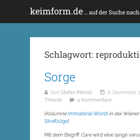
Zum
keimform.de
Inhalt
… auf der Suche nac
springen
Schlagwort:
reprodukt
Sorge
Von
Stefan Meretz
8. Dezember 
Theorie
4 Kommentare
[
Kolumne
Immaterial World
in der Wiener 
Streifzüge
]
Mit dem Begriff
Care
wird eine lange veru