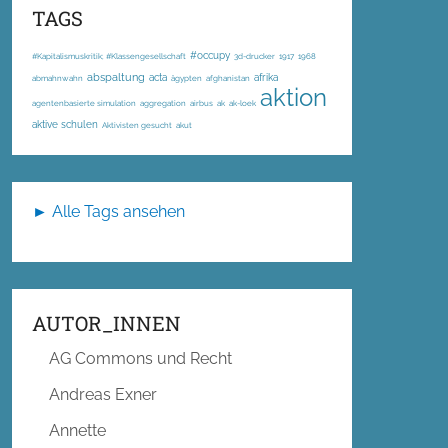
TAGS
#occupy
#Kapitalismuskritik; #Klassengesellschaft
3d-drucker
1917
1968
abspaltung
acta
afrika
abmahnwahn
ägypten
afghanistan
aktion
agentenbasierte simulation
aggregation
airbus
ak
ak-loek
aktive schulen
Aktivisten gesucht
akut
► Alle Tags ansehen
AUTOR_INNEN
AG Commons und Recht
Andreas Exner
Annette