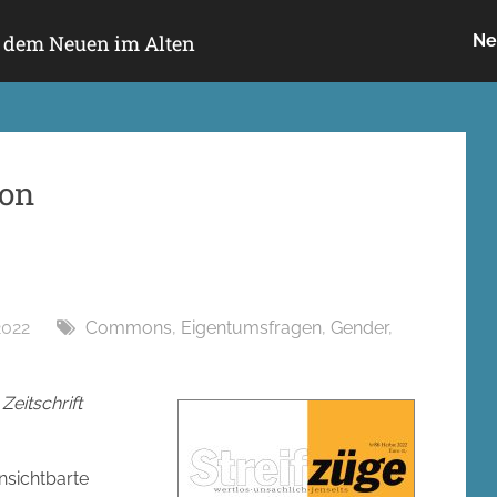
h dem Neuen im Alten
Ne
ion
2022
Commons
,
Eigentumsfragen
,
Gender
,
Zeitschrift
nsichtbarte