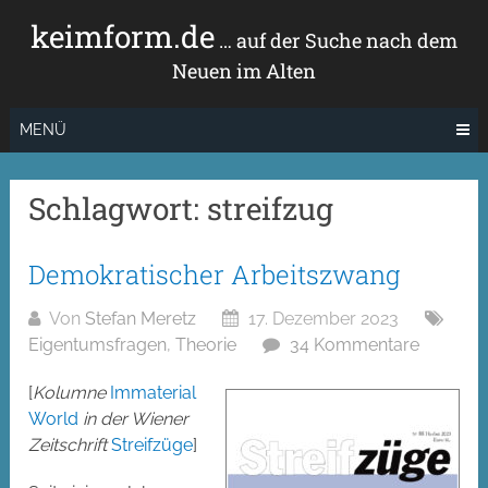
Zum
keimform.de
Inhalt
… auf der Suche nach dem
springen
Neuen im Alten
MENÜ
Schlagwort:
streifzug
Demokratischer Arbeitszwang
Von
Stefan Meretz
17. Dezember 2023
Eigentumsfragen
,
Theorie
34 Kommentare
[
Kolumne
Immaterial
World
in der Wiener
Zeitschrift
Streifzüge
]