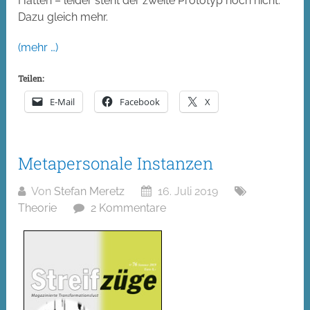
Hätten – leider steht der zweite Prototyp noch nicht.
Dazu gleich mehr.
(mehr …)
Teilen:
E-Mail
Facebook
X
Metapersonale Instanzen
Von
Stefan Meretz
16. Juli 2019
Theorie
2 Kommentare