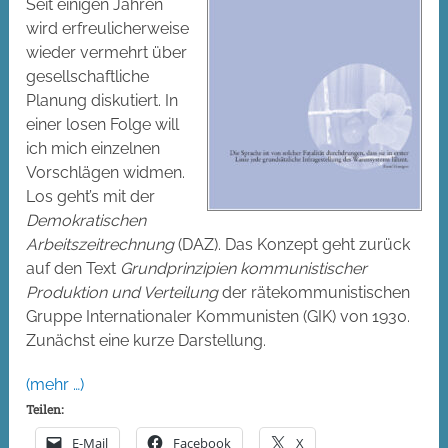
Seit einigen Jahren
wird erfreulicherweise
wieder vermehrt über
gesellschaftliche
Planung diskutiert. In
einer losen Folge will
ich mich einzelnen
Vorschlägen widmen.
Los geht’s mit der
Demokratischen
Arbeitszeitrechnung
(DAZ). Das Konzept geht zurück
auf den Text
Grundprinzipien kommunistischer
Produktion und Verteilung
der rätekommunistischen
Gruppe Internationaler Kommunisten (GIK) von 1930.
Zunächst eine kurze Darstellung.
(mehr …)
Teilen:
E-Mail
Facebook
X