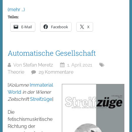
(mehr …)
Teilen:
E-Mail
Facebook
X
Automatische Gesellschaft
Von
Stefan Meretz
1. April 2021
Theorie
29 Kommentare
[
Kolumne
Immaterial
World
in der Wiener
Zeitschrift
Streifzüge
]
Die
fetischismuskritische
Richtung der