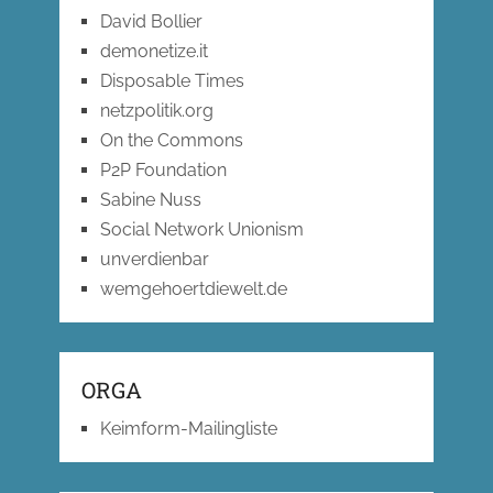
David Bollier
demonetize.it
Disposable Times
netzpolitik.org
On the Commons
P2P Foundation
Sabine Nuss
Social Network Unionism
unverdienbar
wemgehoertdiewelt.de
ORGA
Keimform-Mailingliste