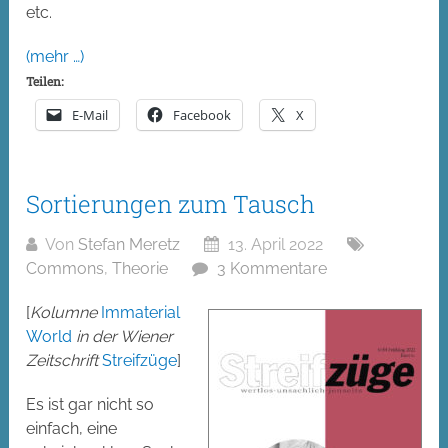
etc.
(mehr …)
Teilen:
E-Mail
Facebook
X
Sortierungen zum Tausch
Von
Stefan Meretz
13. April 2022
Commons
,
Theorie
3 Kommentare
[
Kolumne
Immaterial
World
in der Wiener
Zeitschrift
Streifzüge
]
Es ist gar nicht so
einfach, eine