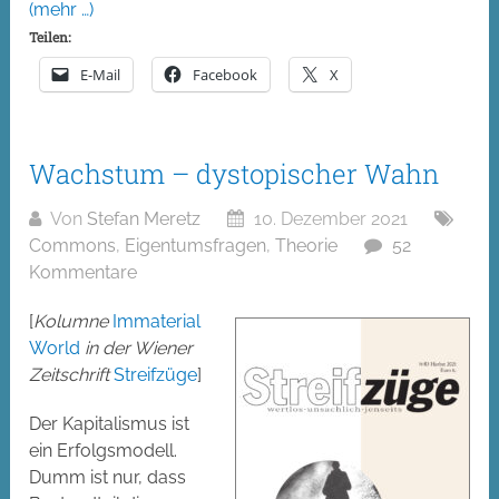
(mehr …)
Teilen:
E-Mail
Facebook
X
Wachstum – dystopischer Wahn
Von
Stefan Meretz
10. Dezember 2021
Commons
,
Eigentumsfragen
,
Theorie
52
Kommentare
[
Kolumne
Immaterial
World
in der Wiener
Zeitschrift
Streifzüge
]
Der Kapitalismus ist
ein Erfolgsmodell.
Dumm ist nur, dass