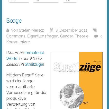
Sorge
Von
Stefan Meretz
8. Dezember 2022
Commons
,
Eigentumsfragen
,
Gender
,
Theorie
4
Kommentare
[
Kolumne
Immaterial
World
in der Wiener
Zeitschrift
Streifzüge
]
Mit dem Begriff
Care
wird eine lange
verunsichtbarte
Voraussetzung für die
produktive
Verwertung von