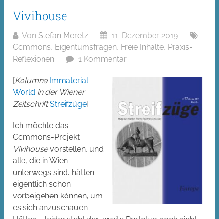
Vivihouse
Von
Stefan Meretz
11. Dezember 2019
Commons
,
Eigentumsfragen
,
Freie Inhalte
,
Praxis-
Reflexionen
1 Kommentar
[
Kolumne
Immaterial
World
in der Wiener
Zeitschrift
Streifzüge
]
Ich möchte das
Commons-Projekt
Vivihouse
vorstellen, und
alle, die in Wien
unterwegs sind, hätten
eigentlich schon
vorbeigehen können, um
es sich anzuschauen.