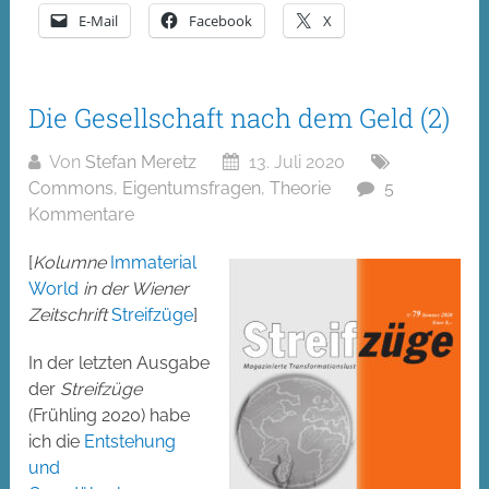
E-Mail
Facebook
X
Die Gesellschaft nach dem Geld (2)
Von
Stefan Meretz
13. Juli 2020
Commons
,
Eigentumsfragen
,
Theorie
5
Kommentare
[
Kolumne
Immaterial
World
in der Wiener
Zeitschrift
Streifzüge
]
In der letzten Ausgabe
der
Streifzüge
(Frühling 2020) habe
ich die
Entstehung
und