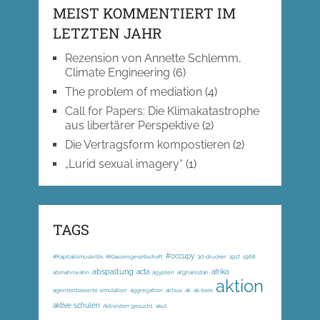
MEIST KOMMENTIERT IM
LETZTEN JAHR
Rezension von Annette Schlemm,
Climate Engineering
(6)
The problem of mediation
(4)
Call for Papers: Die Klimakatastrophe
aus libertärer Perspektive
(2)
Die Vertragsform kompostieren
(2)
„Lurid sexual imagery“
(1)
TAGS
#occupy
#Kapitalismuskritik; #Klassengesellschaft
3d-drucker
1917
1968
abspaltung
acta
afrika
abmahnwahn
ägypten
afghanistan
aktion
agentenbasierte simulation
aggregation
airbus
ak
ak-loek
aktive schulen
Aktivisten gesucht
akut