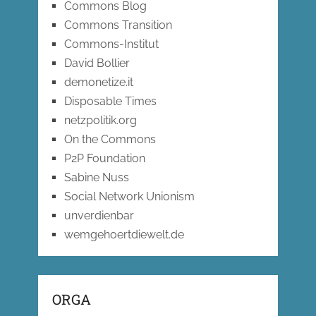
Commons Blog
Commons Transition
Commons-Institut
David Bollier
demonetize.it
Disposable Times
netzpolitik.org
On the Commons
P2P Foundation
Sabine Nuss
Social Network Unionism
unverdienbar
wemgehoertdiewelt.de
ORGA