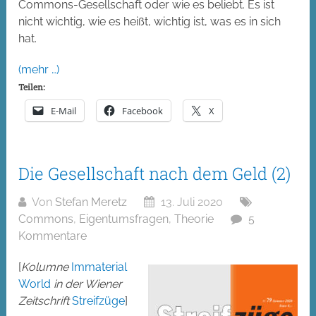
Commons-Gesellschaft oder wie es beliebt. Es ist
nicht wichtig, wie es heißt, wichtig ist, was es in sich
hat.
(mehr …)
Teilen:
E-Mail
Facebook
X
Die Gesellschaft nach dem Geld (2)
Von
Stefan Meretz
13. Juli 2020
Commons
,
Eigentumsfragen
,
Theorie
5
Kommentare
[
Kolumne
Immaterial
World
in der Wiener
Zeitschrift
Streifzüge
]