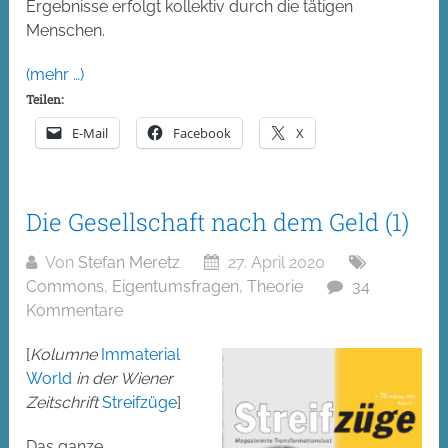
Ergebnisse erfolgt kollektiv durch die tätigen
Menschen.
(mehr …)
Teilen:
E-Mail
Facebook
X
Die Gesellschaft nach dem Geld (1)
Von
Stefan Meretz
27. April 2020
Commons
,
Eigentumsfragen
,
Theorie
34
Kommentare
[
Kolumne
Immaterial
World
in der Wiener
Zeitschrift
Streifzüge
]
Das ganze