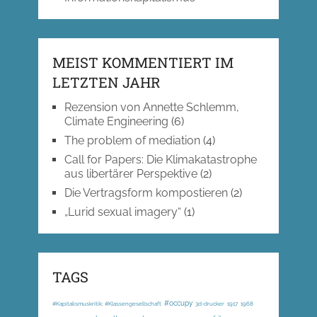
MEIST KOMMENTIERT IM
LETZTEN JAHR
Rezension von Annette Schlemm,
Climate Engineering
(6)
The problem of mediation
(4)
Call for Papers: Die Klimakatastrophe
aus libertärer Perspektive
(2)
Die Vertragsform kompostieren
(2)
„Lurid sexual imagery“
(1)
TAGS
#occupy
#Kapitalismuskritik; #Klassengesellschaft
3d-drucker
1917
1968