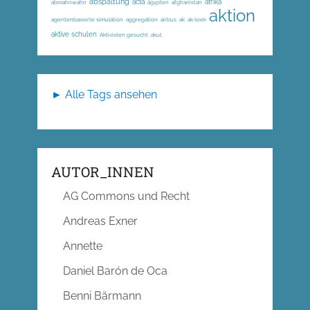
abspaltung
acta
afrika
abmahnwahn
ägypten
afghanistan
aktion
agentenbasierte simulation
aggregation
airbus
ak
ak-loek
aktive schulen
Aktivisten gesucht
akut
► Alle Tags ansehen
AUTOR_INNEN
AG Commons und Recht
Andreas Exner
Annette
Daniel Barón de Oca
Benni Bärmann