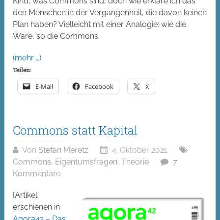
Kind, was Commons sind, doch wie erkläre ich das
den Menschen in der Vergangenheit, die davon keinen
Plan haben? Vielleicht mit einer Analogie: wie die
Ware, so die Commons.
(mehr …)
Teilen:
E-Mail
Facebook
X
Commons statt Kapital
Von
Stefan Meretz
4. Oktober 2021
Commons
,
Eigentumsfragen
,
Theorie
7
Kommentare
[Artikel
erschienen in
Agora42 – Das