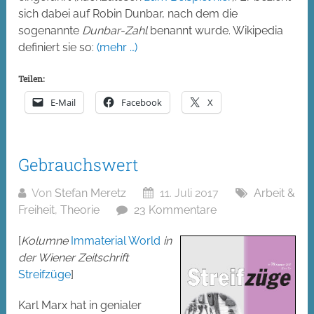
sich dabei auf Robin Dunbar, nach dem die
sogenannte
Dunbar-Zahl
benannt wurde. Wikipedia
definiert sie so:
(mehr …)
Teilen:
E-Mail
Facebook
X
Gebrauchswert
Von
Stefan Meretz
11. Juli 2017
Arbeit &
Freiheit
,
Theorie
23 Kommentare
[
Kolumne
Immaterial World
in
der Wiener Zeitschrift
Streifzüge
]
Karl Marx hat in genialer