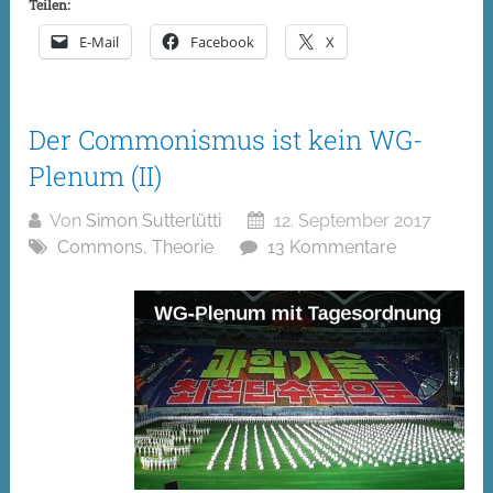
Teilen:
E-Mail
Facebook
X
Der Commonismus ist kein WG-
Plenum (II)
Von
Simon Sutterlütti
12. September 2017
Commons
,
Theorie
13 Kommentare