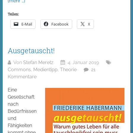
(mehr …)
Teilen:
E-Mail
Facebook
X
Ausgetauscht!
Von
Stefan Meretz
4. Januar 2019
Commons
,
Medientipp
,
Theorie
21
Kommentare
Eine
Gesellschaft
nach
Bedürfnissen
und
Fähigkeiten
kommt ohne