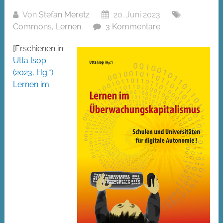
Von
Stefan Meretz
20. Juni 2023
Commons
,
Lernen
3 Kommentare
[Erschienen in:
Utta Isop
(2023, Hg.*).
Lernen im