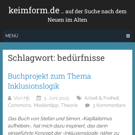
Zum
keimform.de
Inhalt
… auf der Suche nach dem
springen
Neuen im Alten
MENÜ
Schlagwort:
bedürfnisse
Buchprojekt zum Thema
Inklusionslogik
Von
Hji
3. Juni 2025
Arbeit & Freiheit
,
Commons
,
Medientipp
,
Theorie
3 Kommentare
Das Buch von Stefan und Simon,
›Kapitalismus
aufheben‹,
hat mich dazu inspiriert, das darin
eingeführte Konzept der ›Inklusionslogik‹ näher zu