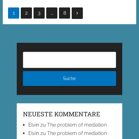
Seitennummerierung
1
2
3
…
8
der
Beiträge
NEUESTE KOMMENTARE
Elvin
zu
The problem of mediation
Elvin
zu
The problem of mediation