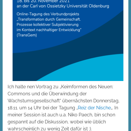
Ich halte nen Vortrag zu „Keimformen des Neuen:
Commons und die Überwindung der
Wachstumsgesellschaft“ übernächsten Donnerstag,
18.11. um 14 Uhr bei der Tagung „
Reiz der Nische
„. In
meiner Session ist auch u.a. Niko Paech, bin schon
gespannt auf die Diskussion, wobei wie üblich
wahrscheinlich zu wenig Zeit dafür ist :).