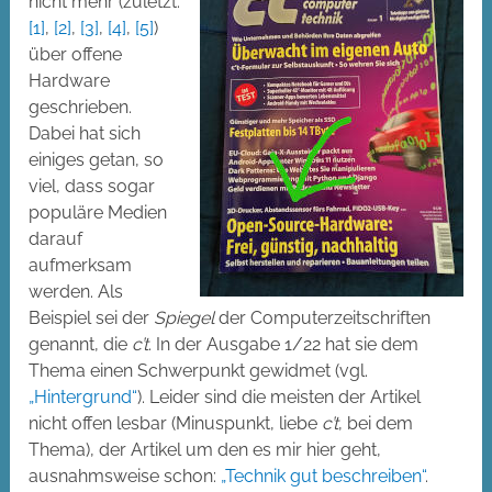
nicht mehr (zuletzt:
[1]
,
[2]
,
[3]
,
[4]
,
[5]
)
über offene
Hardware
geschrieben.
Dabei hat sich
einiges getan, so
viel, dass sogar
populäre Medien
darauf
aufmerksam
werden. Als
Beispiel sei der
Spiegel
der Computerzeitschriften
genannt, die
c’t
. In der Ausgabe 1/22 hat sie dem
Thema einen Schwerpunkt gewidmet (vgl.
„Hintergrund“
). Leider sind die meisten der Artikel
nicht offen lesbar (Minuspunkt, liebe
c’t
, bei dem
Thema), der Artikel um den es mir hier geht,
ausnahmsweise schon:
„Technik gut beschreiben“
.