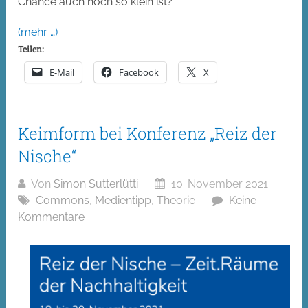
Chance auch noch so klein ist?
(mehr …)
Teilen:
E-Mail
Facebook
X
Keimform bei Konferenz „Reiz der
Nische“
Von
Simon Sutterlütti
10. November 2021
Commons
,
Medientipp
,
Theorie
Keine
Kommentare