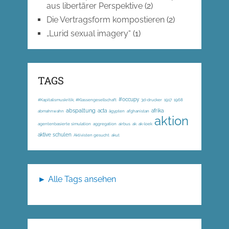
aus libertärer Perspektive
(2)
Die Vertragsform kompostieren
(2)
„Lurid sexual imagery“
(1)
TAGS
#occupy
#Kapitalismuskritik; #Klassengesellschaft
3d-drucker
1917
1968
abspaltung
acta
afrika
abmahnwahn
ägypten
afghanistan
aktion
agentenbasierte simulation
aggregation
airbus
ak
ak-loek
aktive schulen
Aktivisten gesucht
akut
► Alle Tags ansehen