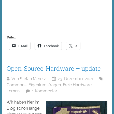
Teilen:
E-Mail
Facebook
X
Open-Source-Hardware – update
Von
Stefan Meretz
23. Dezember 2021
Commons
,
Eigentumsfragen
,
Freie Hardware
,
Lernen
1 Kommentar
Wir haben hier im
Blog schon lange