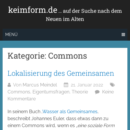
Zum
keimform.de
Inhalt
… auf der Suche nach dem
springen
Neuen im Alten
MENÜ
Kategorie:
Commons
Lokalisierung des Gemeinsamen
Von
Marcus Meindel
21. Januar 2022
Commons
,
Eigentumsfragen
,
Theorie
Keine
Kommentare
In seinem Buch ‚
Wasser als Gemeinsames
‚
beschreibt Johannes Euler, dass etwas dann zu
einem Commons wird, wenn es
„eine soziale Form