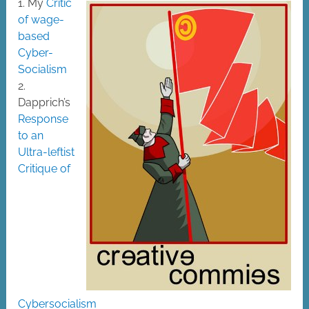
1. My
Critic
of wage-
based
Cyber-
Socialism
2.
Dapprich’s
Response
to an
Ultra-leftist
Critique of
Cybersocialism