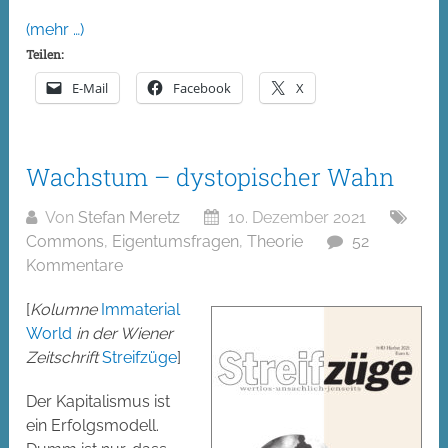
(mehr …)
Teilen:
E-Mail
Facebook
X
Wachstum – dystopischer Wahn
Von
Stefan Meretz
10. Dezember 2021
Commons
,
Eigentumsfragen
,
Theorie
52
Kommentare
[
Kolumne
Immaterial
World
in der Wiener
Zeitschrift
Streifzüge
]
Der Kapitalismus ist
ein Erfolgsmodell.