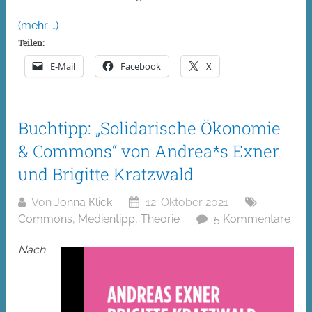
(mehr …)
Teilen:
E-Mail
Facebook
X
Buchtipp: „Solidarische Ökonomie
& Commons“ von Andrea*s Exner
und Brigitte Kratzwald
Von
Jonna Klick
12. Oktober 2021
Commons
,
Medientipp
,
Theorie
5 Kommentare
Nach