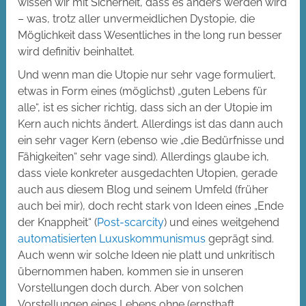
wissen wir mit Sicherheit, dass es anders werden wird
– was, trotz aller unvermeidlichen Dystopie, die
Möglichkeit dass Wesentliches in the long run besser
wird definitiv beinhaltet.
Und wenn man die Utopie nur sehr vage formuliert,
etwas in Form eines (möglichst) „guten Lebens für
alle“, ist es sicher richtig, dass sich an der Utopie im
Kern auch nichts ändert. Allerdings ist das dann auch
ein sehr vager Kern (ebenso wie „die Bedürfnisse und
Fähigkeiten“ sehr vage sind). Allerdings glaube ich,
dass viele konkreter ausgedachten Utopien, gerade
auch aus diesem Blog und seinem Umfeld (früher
auch bei mir), doch recht stark von Ideen eines „Ende
der Knappheit“ (
Post-scarcity
) und eines weitgehend
automatisierten Luxuskommunismus
geprägt sind.
Auch wenn wir solche Ideen nie platt und unkritisch
übernommen haben, kommen sie in unseren
Vorstellungen doch durch. Aber von solchen
Vorstellungen eines Lebens ohne (ernsthaft