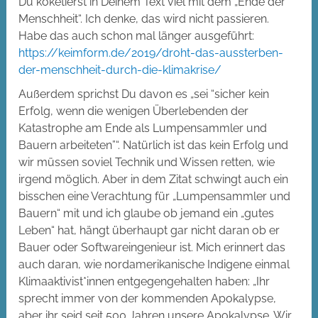
Du koketierst in Deinem Text viel mit dem „Ende der
Menschheit“. Ich denke, das wird nicht passieren.
Habe das auch schon mal länger ausgeführt:
https://keimform.de/2019/droht-das-aussterben-
der-menschheit-durch-die-klimakrise/
Außerdem sprichst Du davon es „sei “sicher kein
Erfolg, wenn die wenigen Überlebenden der
Katastrophe am Ende als Lumpensammler und
Bauern arbeiteten”“. Natürlich ist das kein Erfolg und
wir müssen soviel Technik und Wissen retten, wie
irgend möglich. Aber in dem Zitat schwingt auch ein
bisschen eine Verachtung für „Lumpensammler und
Bauern“ mit und ich glaube ob jemand ein „gutes
Leben“ hat, hängt überhaupt gar nicht daran ob er
Bauer oder Softwareingenieur ist. Mich erinnert das
auch daran, wie nordamerikanische Indigene einmal
Klimaaktivist*innen entgegengehalten haben: „Ihr
sprecht immer von der kommenden Apokalypse,
aber ihr seid seit 500 Jahren unsere Apokalypse. Wir