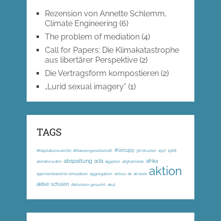
Rezension von Annette Schlemm,
Climate Engineering
(6)
The problem of mediation
(4)
Call for Papers: Die Klimakatastrophe
aus libertärer Perspektive
(2)
Die Vertragsform kompostieren
(2)
„Lurid sexual imagery“
(1)
TAGS
#occupy
#Kapitalismuskritik; #Klassengesellschaft
3d-drucker
1917
1968
abspaltung
acta
afrika
abmahnwahn
ägypten
afghanistan
aktion
agentenbasierte simulation
aggregation
airbus
ak
ak-loek
aktive schulen
Aktivisten gesucht
akut