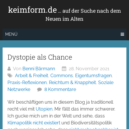
Zum
keimform.de
Inhalt
… auf der Suche nach dem
springen
Neuen im Alten
MENÜ
Dystopie als Chance
Von
Benni Bärmann
28. November 2021
Arbeit & Freiheit
,
Commons
,
Eigentumsfragen
,
Praxis-Reflexionen
,
Reichtum & Knappheit
,
Soziale
Netzwerke
8 Kommentare
Wir beschäftigen uns in diesem Blog ja traditionell
recht viel mit
Utopien
. Mir fällt das immer schwerer.
Ich gucke mich um in der Welt und sehe, dass
Klimapolitik nicht existiert
und Biodiversitätspolitik