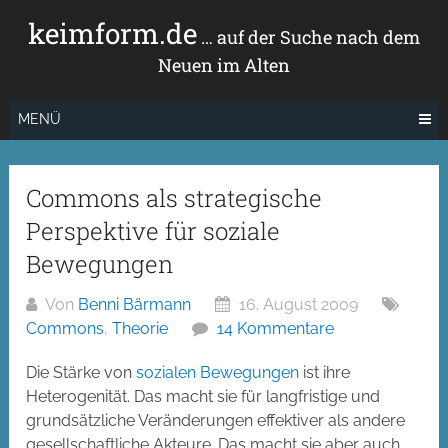
Zum
keimform.de
Inhalt
… auf der Suche nach dem
springen
Neuen im Alten
MENÜ
Commons als strategische
Perspektive für soziale
Bewegungen
Von
Benni Bärmann
16. August 2009
Commons
,
Theorie
14 Kommentare
Die Stärke von
sozialen Bewegungen
ist ihre
Heterogenität. Das macht sie für langfristige und
grundsätzliche Veränderungen effektiver als andere
gesellschaftliche Akteure. Das macht sie aber auch