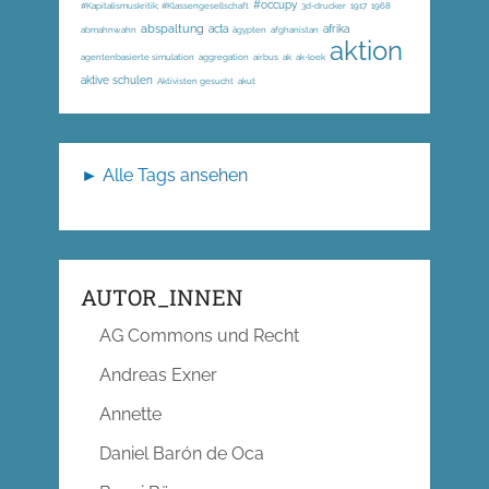
#occupy
#Kapitalismuskritik; #Klassengesellschaft
3d-drucker
1917
1968
abspaltung
acta
afrika
abmahnwahn
ägypten
afghanistan
aktion
agentenbasierte simulation
aggregation
airbus
ak
ak-loek
aktive schulen
Aktivisten gesucht
akut
► Alle Tags ansehen
AUTOR_INNEN
AG Commons und Recht
Andreas Exner
Annette
Daniel Barón de Oca