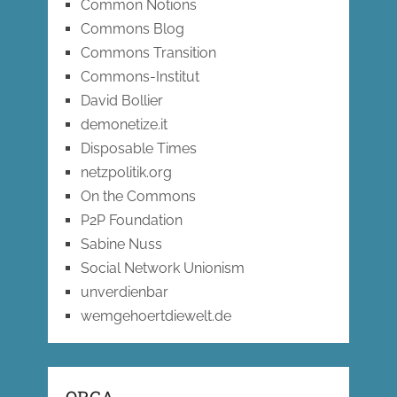
Common Notions
Commons Blog
Commons Transition
Commons-Institut
David Bollier
demonetize.it
Disposable Times
netzpolitik.org
On the Commons
P2P Foundation
Sabine Nuss
Social Network Unionism
unverdienbar
wemgehoertdiewelt.de