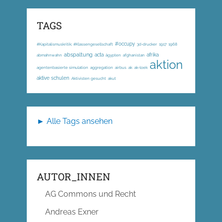
TAGS
#occupy
#Kapitalismuskritik; #Klassengesellschaft
3d-drucker
1917
1968
abspaltung
acta
afrika
abmahnwahn
ägypten
afghanistan
aktion
agentenbasierte simulation
aggregation
airbus
ak
ak-loek
aktive schulen
Aktivisten gesucht
akut
► Alle Tags ansehen
AUTOR_INNEN
AG Commons und Recht
Andreas Exner