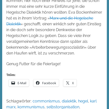
kommen, hier noch einer Hinweis für jene, die schon
immer mal eine sehr kurze Einführung in die
Hegelsche Dialektik hören wollten. Eva Bockenheimer
hat es in ihrem Vortrag »
Marx und die Hegelsche
Dialektik
« geschafft, einen wirklich sehr guten Einstieg
in die doch sehr besondere Denkweise der
Hegelschen Logik zu geben. Dass sie viele ihrer
verallgemeinerten Kenntnisse dann später als
bekennende »Arbeiterbewegungssozialistin« über
den Haufen wirft, ist zu verschmerzen.
Genug Futter für die Feiertage!
Teilen:
E-Mail
Facebook
X
Schlagwörter:
commonismus
,
dialektik
,
hegel
,
karl
marx
,
kommunismus
,
selbstorganisation
,