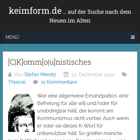
Zum
keimform.de
Inhalt
… auf der Suche nach dem
springen
Neuen im Alten
MENÜ
[C|K]omm[o|u]nistisches
Von
Stefan Meretz
23. Dezember 2012
Theorie
11 Kommentare
Wer eine allgemeine Emanzipation, eine
Befreiung für alle will und/oder für
unabdingbar hält, der kommt am
Kommunismus nicht vorbei. Auch wenn
er oder sie dieses K-Wort für
unbenutzbar hält. So greifen manche