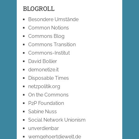
BLOGROLL
Besondere Umstände
Common Notions
Commons Blog
Commons Transition
Commons-Institut
David Bollier
demonetize.it
Disposable Times
netzpolitik.org
On the Commons
P2P Foundation
Sabine Nuss
Social Network Unionism
unverdienbar
wemgehoertdiewelt.de