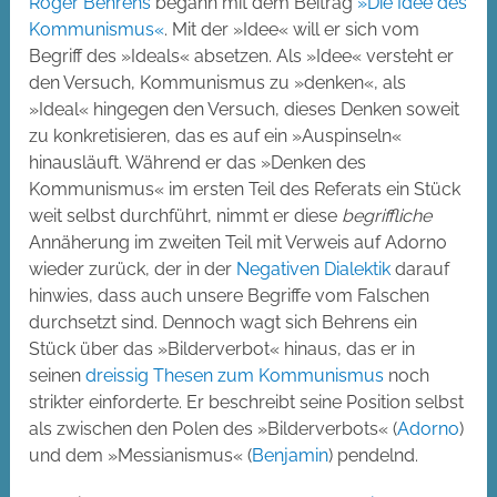
Roger Behrens
begann mit dem Beitrag
»Die Idee des
Kommunismus«
. Mit der »Idee« will er sich vom
Begriff des »Ideals« absetzen. Als »Idee« versteht er
den Versuch, Kommunismus zu »denken«, als
»Ideal« hingegen den Versuch, dieses Denken soweit
zu konkretisieren, das es auf ein »Auspinseln«
hinausläuft. Während er das »Denken des
Kommunismus« im ersten Teil des Referats ein Stück
weit selbst durchführt, nimmt er diese
begriffliche
Annäherung im zweiten Teil mit Verweis auf Adorno
wieder zurück, der in der
Negativen Dialektik
darauf
hinwies, dass auch unsere Begriffe vom Falschen
durchsetzt sind. Dennoch wagt sich Behrens ein
Stück über das »Bilderverbot« hinaus, das er in
seinen
dreissig Thesen zum Kommunismus
noch
strikter einforderte. Er beschreibt seine Position selbst
als zwischen den Polen des »Bilderverbots« (
Adorno
)
und dem »Messianismus« (
Benjamin
) pendelnd.