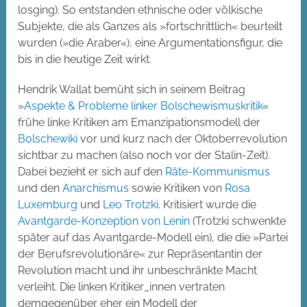
losging). So entstanden ethnische oder völkische
Subjekte, die als Ganzes als »fortschrittlich« beurteilt
wurden (»die Araber«), eine Argumentationsfigur, die
bis in die heutige Zeit wirkt.
Hendrik Wallat bemüht sich in seinem Beitrag
»
Aspekte & Probleme linker Bolschewismuskritik
«
frühe linke Kritiken am Emanzipationsmodell der
Bolschewiki
vor und kurz nach der Oktoberrevolution
sichtbar zu machen (also noch vor der Stalin-Zeit).
Dabei bezieht er sich auf den
Räte-Kommunismus
und den
Anarchismus
sowie Kritiken von
Rosa
Luxemburg
und
Leo Trotzki
. Kritisiert wurde die
Avantgarde-Konzeption von Lenin
(Trotzki schwenkte
später auf das Avantgarde-Modell ein), die die »Partei
der Berufsrevolutionäre« zur Repräsentantin der
Revolution macht und ihr unbeschränkte Macht
verleiht. Die linken Kritiker_innen vertraten
demgegenüber eher ein Modell der