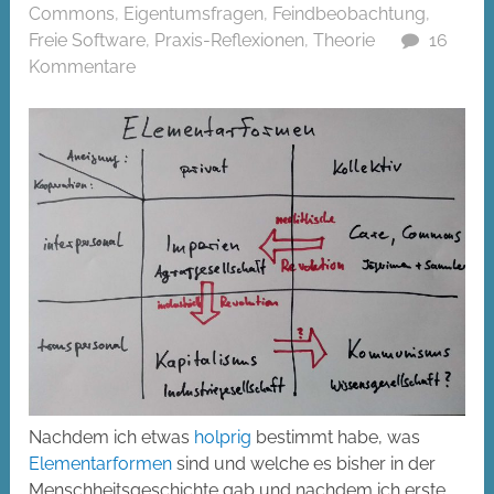
Commons
,
Eigentumsfragen
,
Feindbeobachtung
,
Freie Software
,
Praxis-Reflexionen
,
Theorie
16
Kommentare
Nachdem ich etwas
holprig
bestimmt habe, was
Elementarformen
sind und welche es bisher in der
Menschheitsgeschichte gab und nachdem ich erste