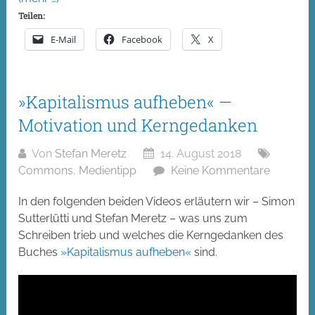
Teilen:
E-Mail
Facebook
X
»Kapitalismus aufheben« —
Motivation und Kerngedanken
Von
Stefan Meretz
14. August 2018
Commons
,
Medientipp
Keine Kommentare
In den folgenden beiden Videos erläutern wir – Simon
Sutterlütti und Stefan Meretz – was uns zum
Schreiben trieb und welches die Kerngedanken des
Buches
»Kapitalismus aufheben«
sind.