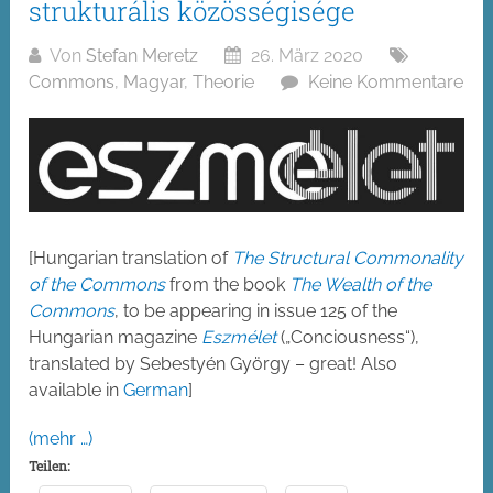
strukturális közösségisége
Von
Stefan Meretz
26. März 2020
Commons
,
Magyar
,
Theorie
Keine Kommentare
[Hungarian translation of
The Structural Commonality
of the Commons
from the book
The Wealth of the
Commons
, to be appearing in issue 125 of the
Hungarian magazine
Eszmélet
(„Conciousness“),
translated by Sebestyén György – great! Also
available in
German
]
(mehr …)
Teilen: