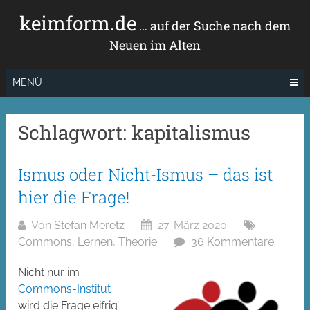
Zum
keimform.de
Inhalt
… auf der Suche nach dem
springen
Neuen im Alten
MENÜ
Schlagwort:
kapitalismus
Ismus oder Nicht-Ismus – das ist
hier die Frage!
Von
Stefan Meretz
27. März 2020
Commons
,
Lernen
,
Theorie
36 Kommentare
Nicht nur im
Commons-Institut
wird die Frage eifrig