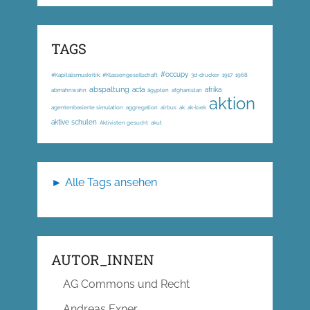
TAGS
#occupy
#Kapitalismuskritik; #Klassengesellschaft
3d-drucker
1917
1968
abspaltung
acta
afrika
abmahnwahn
ägypten
afghanistan
aktion
agentenbasierte simulation
aggregation
airbus
ak
ak-loek
aktive schulen
Aktivisten gesucht
akut
► Alle Tags ansehen
AUTOR_INNEN
AG Commons und Recht
Andreas Exner