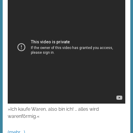
»Ich kaufe Waren, also bin ich! … alles wird
warenförmig.«
(mehr …)