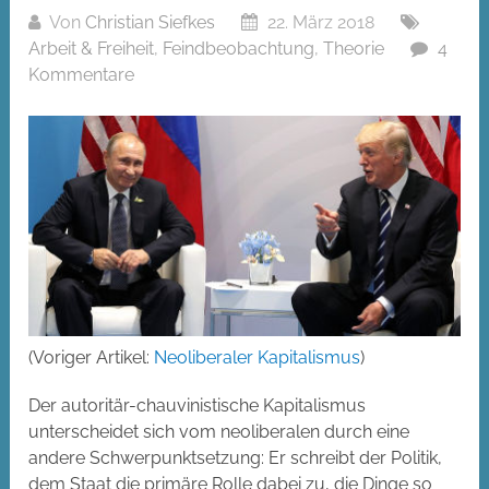
Von
Christian Siefkes
22. März 2018
Arbeit & Freiheit
,
Feindbeobachtung
,
Theorie
4
Kommentare
(Voriger Artikel:
Neoliberaler Kapitalismus
)
Der autoritär-chauvinistische Kapitalismus
unterscheidet sich vom neoliberalen durch eine
andere Schwerpunktsetzung: Er schreibt der Politik,
dem Staat die primäre Rolle dabei zu, die Dinge so