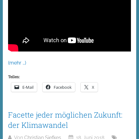
(mehr …)
Teilen:
E-Mail
Facebook
X
Facette jeder möglichen Zukunft:
der Klimawandel
Von
Christian Siefkes
18. Juni 2018