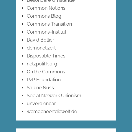
Besondere Umstände
Common Notions
Commons Blog
Commons Transition
Commons-Institut
David Bollier
demonetize.it
Disposable Times
netzpolitik.org
On the Commons
P2P Foundation
Sabine Nuss
Social Network Unionism
unverdienbar
wemgehoertdiewelt.de