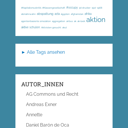
#occupy
#Kapitalismuskritik; #Klassengesellschaft
3d-drucker
1917
1968
abspaltung
acta
afrika
abmahnwahn
ägypten
afghanistan
aktion
agentenbasierte simulation
aggregation
airbus
ak
ak-loek
aktive schulen
Aktivisten gesucht
akut
► Alle Tags ansehen
AUTOR_INNEN
AG Commons und Recht
Andreas Exner
Annette
Daniel Barón de Oca