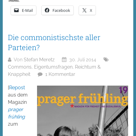
Teilen:
E-Mail
Facebook
X
Die commonistischste aller
Parteien?
Von
Stefan Meretz
30. Juli 2014
Commons
,
Eigentumsfragen
,
Reichtum &
Knappheit
1 Kommentar
[
Repost
aus dem
Magazin
prager
frühling
zum