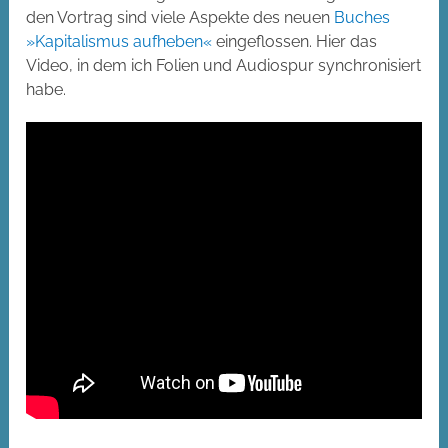
den Vortrag sind viele Aspekte des neuen
Buches
»Kapitalismus aufheben«
eingeflossen. Hier das
Video, in dem ich Folien und Audiospur synchronisiert
habe.