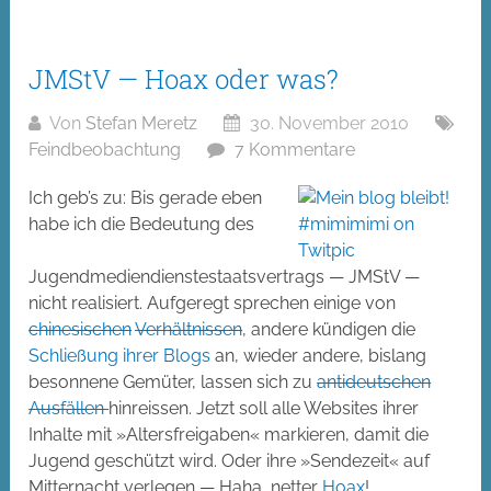
JMStV — Hoax oder was?
Von
Stefan Meretz
30. November 2010
Feindbeobachtung
7 Kommentare
Ich geb’s zu: Bis gerade eben
habe ich die Bedeutung des
Jugendmediendienstestaatsvertrags — JMStV —
nicht realisiert. Aufgeregt sprechen einige von
chinesischen
Verhältnissen
, andere kündigen die
Schließung ihrer Blogs
an, wieder andere, bislang
besonnene Gemüter, lassen sich zu
antideutschen
Ausfällen
hinreissen. Jetzt soll alle Websites ihrer
Inhalte mit »Altersfreigaben« markieren, damit die
Jugend geschützt wird. Oder ihre »Sendezeit« auf
Mitternacht verlegen — Haha, netter
Hoax
!