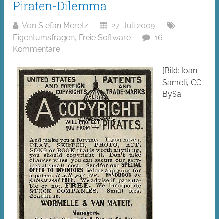
Piraten-Dilemma
Von
Stefan Meretz
27. Juli 2009
Eigentumsfragen
,
Freie Software
16
Kommentare
[Bild: Ioan
Sameli, CC-
BySa: