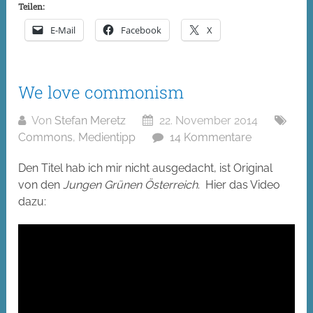
Teilen:
E-Mail
Facebook
X
We love commonism
Von
Stefan Meretz
22. November 2014
Commons
,
Medientipp
14 Kommentare
Den Titel hab ich mir nicht ausgedacht, ist Original
von den
Jungen Grünen Österreich
. Hier das Video
dazu: