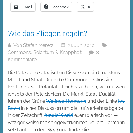
E-Mail
Facebook
X
Wie das Fliegen regeln?
Von
Stefan Meretz
21. Juni 2010
Commons
,
Reichtum & Knappheit
8
Kommentare
Die Pole der ökologischen Diskussion sind meistens
Markt und Staat. Doch die Commons-Diskussion
lehrt: In dieser Polarität ist nichts zu holen, wir müssen
jenseits der Pole denken. Die Markt-Staat-Dualität
führen der Grüne
Winfried Hermann
und der Linke
Ivo
Bozic
in einer Diskussion um die Luftverkehrsabgabe
in der Zeitschrift
Jungle World
exemplarisch vor —
witziger Weise mit spiegelverkehrten Rollen: Hermann
setzt auf den den
Staat
und findet die