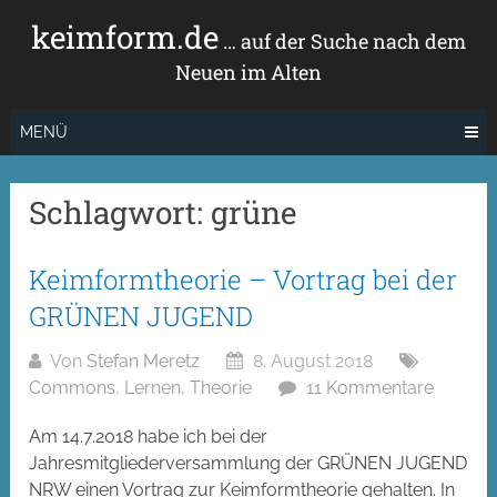
Zum
keimform.de
Inhalt
… auf der Suche nach dem
springen
Neuen im Alten
MENÜ
Schlagwort:
grüne
Keimformtheorie – Vortrag bei der
GRÜNEN JUGEND
Von
Stefan Meretz
8. August 2018
Commons
,
Lernen
,
Theorie
11 Kommentare
Am 14.7.2018 habe ich bei der
Jahresmitgliederversammlung der GRÜNEN JUGEND
NRW einen Vortrag zur Keimformtheorie gehalten. In