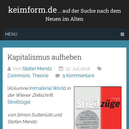
Zum
keimform.de
Inhalt
… auf der Suche nach dem
springen
Neuen im Alten
MENÜ
Kapitalismus aufheben
Von
Stefan Meretz
12. Juli 2018
Commons
,
Theorie
9 Kommentare
[
Kolumne
Immaterial World
in
der Wiener Zeitschrift
Streifzüge
]
von Simon Sutterlütti und
Stefan Meretz