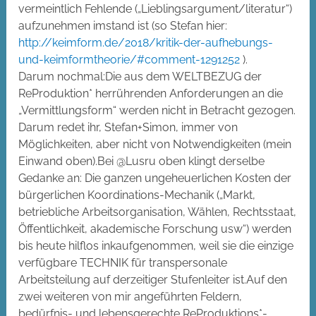
vermeintlich Fehlende („Lieblingsargument/literatur“)
aufzunehmen imstand ist (so Stefan hier:
http://keimform.de/2018/kritik-der-aufhebungs-
und-keimformtheorie/#comment-1291252
).
Darum nochmal:Die aus dem WELTBEZUG der
ReProduktion* herrührenden Anforderungen an die
„Vermittlungsform“ werden nicht in Betracht gezogen.
Darum redet ihr, Stefan+Simon, immer von
Möglichkeiten, aber nicht von Notwendigkeiten (mein
Einwand oben).Bei @Lusru oben klingt derselbe
Gedanke an: Die ganzen ungeheuerlichen Kosten der
bürgerlichen Koordinations-Mechanik („Markt,
betriebliche Arbeitsorganisation, Wählen, Rechtsstaat,
Öffentlichkeit, akademische Forschung usw“) werden
bis heute hilflos inkaufgenommen, weil sie die einzige
verfügbare TECHNIK für transpersonale
Arbeitsteilung auf derzeitiger Stufenleiter ist.Auf den
zwei weiteren von mir angeführten Feldern,
bedürfnis- und lebensgerechte ReProduktions*-