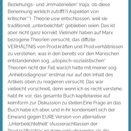
Beziehungs- und „immateriellen“ (naja, ob diese
Benennung wirklich zutrifft?) Aspekten von
kritischer**) Theorie usw entschlossen, weil sie
traditionell „unterbelichtet“ geblieben seien. Das ist
aber nicht ganz korrekt. Vielmehr haben auf Marx
bezogene Theorien versucht, das diffizile
VERHÄLTNIS von Prod.kräften und Prod.verhältnissen
zu verstehen, was in den bereits vor den Marxschen
entstandenden sog. „utopisch-sozialistischen“
Theorien nicht der Fall war.Ich hatte mit meiner sog
„Anhiebsdiagnose“ erstmal nur auf den Inhalt des
Artikels oben zu reagieren versucht. Das war
vielleicht vorschnell, denn wenn ich es recht verstehe,
habt ihr vor, das gesamte Buch kapitelweise auf
keimform zur Diskussion zu stellen.Eine Frage an das
Buch habe ich aber, und in ihr kondensiert sich der
Einwand gegen EURE Version von alternativer
„Unterbelichtetheit“ (Ausserachtlassen der
Prod.kräfte):Was ist denn exkludierender als die