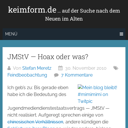
Zum
keimform.de
Inhalt
… auf der Suche nach dem
springen
Neuen im Alten
MENÜ
JMStV — Hoax oder was?
Von
Stefan Meretz
30. November 2010
Feindbeobachtung
7 Kommentare
Ich geb’s zu: Bis gerade eben
habe ich die Bedeutung des
Jugendmediendienstestaatsvertrags — JMStV —
nicht realisiert. Aufgeregt sprechen einige von
chinesischen
Verhältnissen
, andere kündigen die