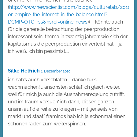
(
http://www.newscientist.com/blogs/culturelab/2010/1
or-empire-the-internet-in-the-balance.html?
DCMP=OTC-rss&nsref=online-news
)) – könnte auch
für die generelle betrachtung der peerproduction
interessant sein, thema in zwanzig jahren: wie sich der
kapitalismus die peerproduction einverleibt hat – ja
ich weiß, ich bin pessimist…..
Silke Helfrich
1. Dezember 2010
ich hab’s auch verschlafen – danke für’s
wachmachen! … ansonsten schlaf ich gleich weiter,
weil für mich ja auch die Ausnahmeregelung zutrifft.
und im traum versuch‘ ich dann, diesen ganzen
unsinn auf die reihe zu kriegen – mit „jenseits von
markt und staat“ framings hab ich ja schonmal einen
schönen faden zum weiterspinnen.