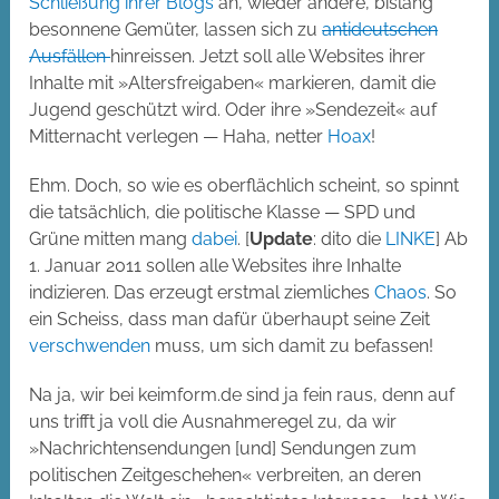
Schließung ihrer Blogs
an, wieder andere, bislang
besonnene Gemüter, lassen sich zu
antideutschen
Ausfällen
hinreissen. Jetzt soll alle Websites ihrer
Inhalte mit »Altersfreigaben« markieren, damit die
Jugend geschützt wird. Oder ihre »Sendezeit« auf
Mitternacht verlegen — Haha, netter
Hoax
!
Ehm. Doch, so wie es oberflächlich scheint, so spinnt
die tatsächlich, die politische Klasse — SPD und
Grüne mitten mang
dabei
. [
Update
: dito die
LINKE
] Ab
1. Januar 2011 sollen alle Websites ihre Inhalte
indizieren. Das erzeugt erstmal ziemliches
Chaos
. So
ein Scheiss, dass man dafür überhaupt seine Zeit
verschwenden
muss, um sich damit zu befassen!
Na ja, wir bei keimform.de sind ja fein raus, denn auf
uns trifft ja voll die Ausnahmeregel zu, da wir
»Nachrichtensendungen [und] Sendungen zum
politischen Zeitgeschehen« verbreiten, an deren