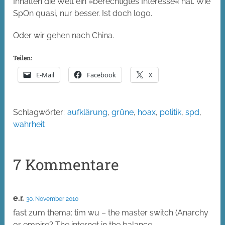
Inhalten die Welt ein »berechtigtes Interesse« hat. Wie
SpOn quasi, nur besser. Ist doch logo.
Oder wir gehen nach China.
Teilen:
E-Mail
Facebook
X
Schlagwörter:
aufklärung
,
grüne
,
hoax
,
politik
,
spd
,
wahrheit
7 Kommentare
e.r.
30. November 2010
fast zum thema: tim wu – the master switch (Anarchy
or empire? The internet in the balance