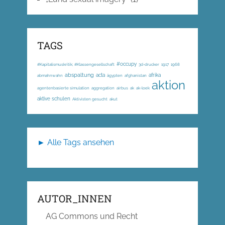
TAGS
#occupy
#Kapitalismuskritik; #Klassengesellschaft
3d-drucker
1917
1968
abspaltung
acta
afrika
abmahnwahn
ägypten
afghanistan
aktion
agentenbasierte simulation
aggregation
airbus
ak
ak-loek
aktive schulen
Aktivisten gesucht
akut
► Alle Tags ansehen
AUTOR_INNEN
AG Commons und Recht