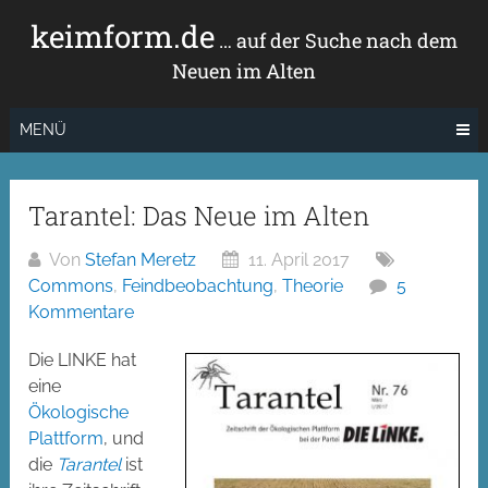
Zum
keimform.de
Inhalt
… auf der Suche nach dem
springen
Neuen im Alten
MENÜ
Tarantel: Das Neue im Alten
Von
Stefan Meretz
11. April 2017
Commons
,
Feindbeobachtung
,
Theorie
5
Kommentare
Die LINKE hat
eine
Ökologische
Plattform
, und
die
Tarantel
ist