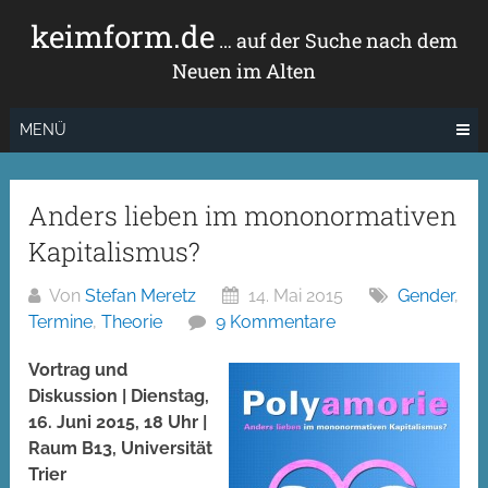
Zum
keimform.de
Inhalt
… auf der Suche nach dem
springen
Neuen im Alten
MENÜ
Anders lieben im mononormativen
Kapitalismus?
Von
Stefan Meretz
14. Mai 2015
Gender
,
Termine
,
Theorie
9 Kommentare
Vortrag und
Diskussion | Dienstag,
16. Juni 2015, 18 Uhr |
Raum B13, Universität
Trier