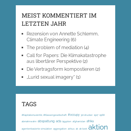
MEIST KOMMENTIERT IM
LETZTEN JAHR
Rezension von Annette Schlemm,
Climate Engineering
(6)
The problem of mediation
(4)
Call for Papers: Die Klimakatastrophe
aus libertärer Perspektive
(2)
Die Vertragsform kompostieren
(2)
„Lurid sexual imagery“
(1)
TAGS
#occupy
#Kapitalismuskritik; #Klassengesellschaft
3d-drucker
1917
1968
abspaltung
acta
afrika
abmahnwahn
ägypten
afghanistan
aktion
agentenbasierte simulation
aggregation
airbus
ak
ak-loek