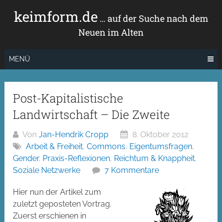
Zum
keimform.de
Inhalt
… auf der Suche nach dem
springen
Neuen im Alten
MENÜ
Post-Kapitalistische
Landwirtschaft – Die Zweite
Von
Jan-Hendrik Cropp
8. Oktober 2012
Arbeit & Freiheit
,
Commons
,
Eigentumsfragen
,
Gender
,
Praxis-Reflexionen
,
Reichtum & Knappheit
,
Soziale Netzwerke
7 Kommentare
Hier nun der Artikel zum
zuletzt geposteten Vortrag.
Zuerst erschienen in