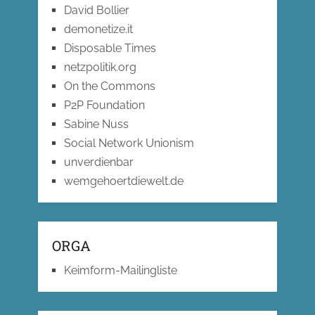
David Bollier
demonetize.it
Disposable Times
netzpolitik.org
On the Commons
P2P Foundation
Sabine Nuss
Social Network Unionism
unverdienbar
wemgehoertdiewelt.de
ORGA
Keimform-Mailingliste