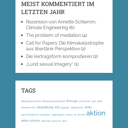
MEIST KOMMENTIERT IM
LETZTEN JAHR
Rezension von Annette Schlemm,
Climate Engineering
(6)
The problem of mediation
(4)
Call for Papers: Die Klimakatastrophe
aus libertärer Perspektive
(2)
Die Vertragsform kompostieren
(2)
„Lurid sexual imagery“
(1)
TAGS
#occupy
#Kapitalismuskritik; #Klassengesellschaft
3d-drucker
1917
1968
abspaltung
acta
afrika
abmahnwahn
ägypten
afghanistan
aktion
agentenbasierte simulation
aggregation
airbus
ak
ak-loek
aktive schulen
Aktivisten gesucht
akut