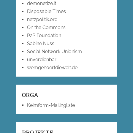
demonetize.it
Disposable Times
netzpolitik.org
On the Commons
P2P Foundation
Sabine Nuss
Social Network Unionism
unverdienbar
wemgehoertdiewelt.de
ORGA
Keimform-Mailingliste
PROJEKTE