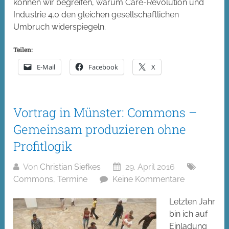
können wir begreifen, warum Care-Revolution und
Industrie 4.0 den gleichen gesellschaftlichen
Umbruch widerspiegeln.
Teilen:
E-Mail
Facebook
X
Vortrag in Münster: Commons –
Gemeinsam produzieren ohne
Profitlogik
Von
Christian Siefkes
29. April 2016
Commons
,
Termine
Keine Kommentare
Letzten Jahr
bin ich auf
Einladung