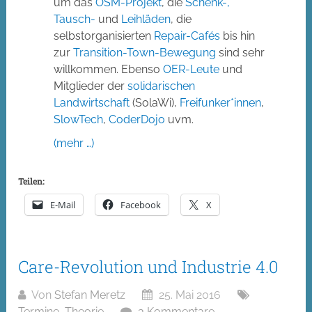
um das
OSM-Projekt
, die
Schenk-,
Tausch-
und
Leihläden
, die
selbstorganisierten
Repair-Cafés
bis hin
zur
Transition-Town-Bewegung
sind sehr
willkommen. Ebenso
OER-Leute
und
Mitglieder der
solidarischen
Landwirtschaft
(SolaWi),
Freifunker*innen
,
SlowTech
,
CoderDojo
uvm.
(mehr …)
Teilen:
E-Mail
Facebook
X
Care-Revolution und Industrie 4.0
Von
Stefan Meretz
25. Mai 2016
Termine
,
Theorie
3 Kommentare