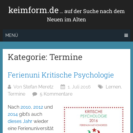
Zum
keimform.de
Inhalt
… auf der Suche nach dem
springen
Neuen im Alten
MENÜ
Kategorie:
Termine
Ferienuni Kritische Psychologie
Von
Stefan Meretz
1. Juli 2016
Lernen
,
Termine
5 Kommentare
Nach
2010
,
2012
und
2014
gibt’s auch
dieses Jahr
wieder
eine Ferienuniversität