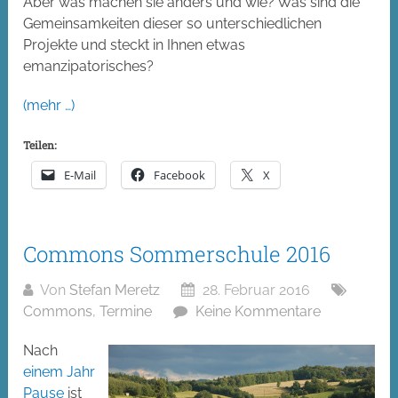
Aber was machen sie anders und wie? Was sind die
Gemeinsamkeiten dieser so unterschiedlichen
Projekte und steckt in Ihnen etwas
emanzipatorisches?
(mehr …)
Teilen:
E-Mail
Facebook
X
Commons Sommerschule 2016
Von
Stefan Meretz
28. Februar 2016
Commons
,
Termine
Keine Kommentare
Nach
einem
Jahr
Pause
ist