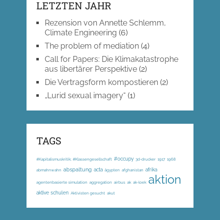
LETZTEN JAHR
Rezension von Annette Schlemm,
Climate Engineering
(6)
The problem of mediation
(4)
Call for Papers: Die Klimakatastrophe
aus libertärer Perspektive
(2)
Die Vertragsform kompostieren
(2)
„Lurid sexual imagery“
(1)
TAGS
#occupy
#Kapitalismuskritik; #Klassengesellschaft
3d-drucker
1917
1968
abspaltung
acta
afrika
abmahnwahn
ägypten
afghanistan
aktion
agentenbasierte simulation
aggregation
airbus
ak
ak-loek
aktive schulen
Aktivisten gesucht
akut