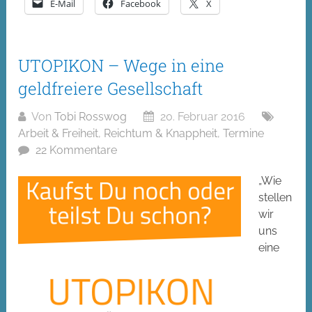
E-Mail
Facebook
X
UTOPIKON – Wege in eine
geldfreiere Gesellschaft
Von
Tobi Rosswog
20. Februar 2016
Arbeit & Freiheit
,
Reichtum & Knappheit
,
Termine
22 Kommentare
„Wie
stellen
wir
uns
eine