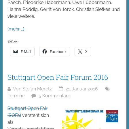
Paech, Friederike Habermann, Uwe Lübbermann,
Hanna Poddig, Gerrit von Jorck, Christian Siefkes und
viele weitere.
(mehr …)
Teilen:
E-Mail
Facebook
X
Stuttgart Open Fair Forum 2016
Von
Stefan Meretz
21. Januar 2016
Termine
5 Kommentare
Stuttgart Open Fair
(SOFa)
versteht sich
als