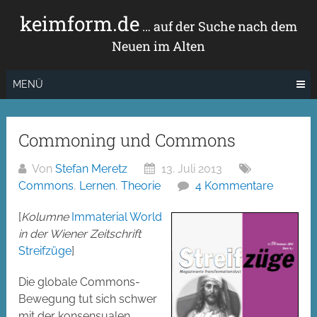
Zum
keimform.de
Inhalt
… auf der Suche nach dem
springen
Neuen im Alten
MENÜ
Commoning und Commons
Von
Stefan Meretz
13. Juli 2013
Commons
,
Lernen
,
Theorie
4 Kommentare
[
Kolumne
Immaterial World
in der Wiener Zeitschrift
Streifzüge
]
Die globale Commons-
Bewegung tut sich schwer
mit der konsensualen