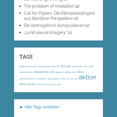
The problem of mediation
(4)
Call for Papers: Die Klimakatastrophe
aus libertärer Perspektive
(2)
Die Vertragsform kompostieren
(2)
„Lurid sexual imagery“
(1)
TAGS
#occupy
#Kapitalismuskritik; #Klassengesellschaft
3d-drucker
1917
1968
abspaltung
acta
afrika
abmahnwahn
ägypten
afghanistan
aktion
agentenbasierte simulation
aggregation
airbus
ak
ak-loek
aktive schulen
Aktivisten gesucht
akut
► Alle Tags ansehen