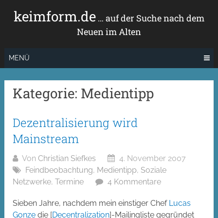
Zum
keimform.de
Inhalt
… auf der Suche nach dem
springen
Neuen im Alten
MENÜ
Kategorie:
Medientipp
Dezentralisierung wird
Mainstream
Von
Christian Siefkes
4. November 2007
Feindbeobachtung
,
Medientipp
,
Soziale
Netzwerke
,
Termine
4 Kommentare
Sieben Jahre, nachdem mein einstiger Chef
Lucas
Gonze
die [
Decentralization
]-Mailingliste gegründet