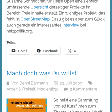
Susanne Schmidt hat für Heise Open eine ziemlich
umfassende
Übersicht
derzeitiger Projekte im
Bereich Freie Inhalte erstellt. Ein wichtiges Projekt, das
fehlt ist
OpenStreetMap
. Dazu gibt es aber zum Glück
auch gerade ein interessantes
Interview
bei
netzpolitik.org.
Teilen:
E-Mail
Facebook
X
Mach doch was Du willst!
Von
Benni Bärmann
29. Juli 2007
Arbeit & Freiheit
,
Medientipp
2 Kommentare
So heißt eine Sammlung
von elf Kurzfilmen zum