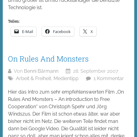
umso größer ist umso rückständiger die benutzte
Technologie ist.
Teilen:
E-Mail
Facebook
X
On Rules And Monsters
Von
Benni Bärmann
28. September 2007
Arbeit & Freiheit
,
Medientipp
1 Kommentar
Hier das Intro zum sehr empfehlenswerten Film „On
Rules And Monsters – An introduction to Free
Cooperation“ von Christoph Spehr und Jörg
Windszus. Der Film ist schon etwas älter, war aber
bisher nicht im Netz. Die weiteren Teile findet man
dann bei Google Video. Die Qualität ist leider nicht
ganz so doll, aber man kriegt schon alles mit, denke