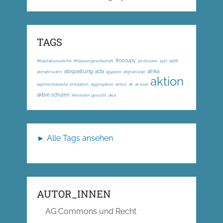
TAGS
#occupy
#Kapitalismuskritik; #Klassengesellschaft
3d-drucker
1917
1968
abspaltung
acta
afrika
abmahnwahn
ägypten
afghanistan
aktion
agentenbasierte simulation
aggregation
airbus
ak
ak-loek
aktive schulen
Aktivisten gesucht
akut
► Alle Tags ansehen
AUTOR_INNEN
AG Commons und Recht