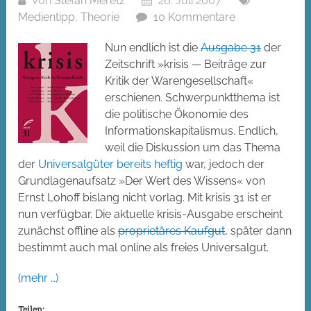
Von
Stefan Meretz
26. Juli 2007
Medientipp
,
Theorie
10 Kommentare
Nun endlich ist die
Ausgabe 31
der
Zeitschrift »krisis — Beiträge zur
Kritik der Warengesellschaft«
erschienen. Schwerpunktthema ist
die politische Ökonomie des
Informationskapitalismus. Endlich,
weil die Diskussion um das Thema
der
Universalgüter
bereits
heftig
war, jedoch der
Grundlagenaufsatz »Der Wert des Wissens« von
Ernst Lohoff bislang nicht vorlag. Mit krisis 31 ist er
nun verfügbar. Die aktuelle krisis-Ausgabe erscheint
zunächst offline als
proprietäres Kaufgut
, später dann
bestimmt auch mal online als freies Universalgut.
(mehr …)
Teilen: