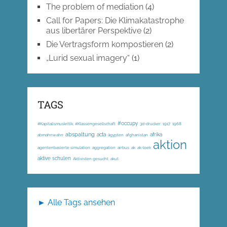
The problem of mediation
(4)
Call for Papers: Die Klimakatastrophe
aus libertärer Perspektive
(2)
Die Vertragsform kompostieren
(2)
„Lurid sexual imagery“
(1)
TAGS
#occupy
#Kapitalismuskritik; #Klassengesellschaft
3d-drucker
1917
1968
abspaltung
acta
afrika
abmahnwahn
ägypten
afghanistan
aktion
agentenbasierte simulation
aggregation
airbus
ak
ak-loek
aktive schulen
Aktivisten gesucht
akut
► Alle Tags ansehen