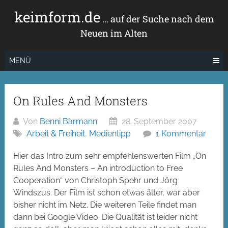
Zum
keimform.de
Inhalt
… auf der Suche nach dem
springen
Neuen im Alten
MENÜ
On Rules And Monsters
Von
Benni Bärmann
28. September 2007
Arbeit & Freiheit
,
Medientipp
1 Kommentar
Hier das Intro zum sehr empfehlenswerten Film „On
Rules And Monsters – An introduction to Free
Cooperation“ von Christoph Spehr und Jörg
Windszus. Der Film ist schon etwas älter, war aber
bisher nicht im Netz. Die weiteren Teile findet man
dann bei Google Video. Die Qualität ist leider nicht