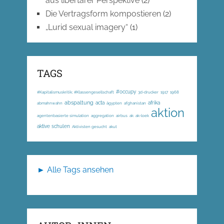
aus libertärer Perspektive
(2)
Die Vertragsform kompostieren
(2)
„Lurid sexual imagery“
(1)
TAGS
#occupy
#Kapitalismuskritik; #Klassengesellschaft
3d-drucker
1917
1968
abspaltung
acta
afrika
abmahnwahn
ägypten
afghanistan
aktion
agentenbasierte simulation
aggregation
airbus
ak
ak-loek
aktive schulen
Aktivisten gesucht
akut
► Alle Tags ansehen