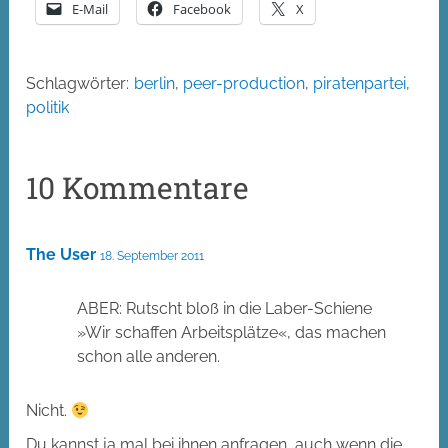
E-Mail
Facebook
X
Schlagwörter:
berlin
,
peer-production
,
piratenpartei
,
politik
10 Kommentare
The User
18. September 2011
ABER: Rutscht bloß in die Laber-Schiene
»Wir schaffen Arbeitsplätze«, das machen
schon alle anderen.
Nicht.
Du kannst ja mal bei ihnen anfragen, auch wenn die