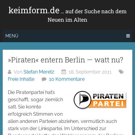
Zum
keimform.de
Inhalt
… auf der Suche nach dem
springen
Neuen im Alten
MENÜ
»Piraten« entern Berlin — watt nu?
Von
Stefan Meretz
18. September 2011
Freie Inhalte
10 Kommentare
Die Piratenpartei hat’s
geschafft, sogar ziemlich
satt. Sie konnte
erfolgreich Stimmen von
allen anderen Parteien abziehen, vermutlich auch
stark von der Linkspartei. Im Unterschied zur