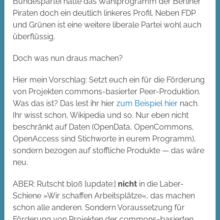
Bundespartei hatte das Wahlprogramm der Berliner
Piraten doch ein deutlich linkeres Profil. Neben FDP
und Grünen ist eine weitere liberale Partei wohl auch
überflüssig.
Doch was nun draus machen?
Hier mein Vorschlag:
Setzt euch ein für die Förderung
von Projekten commons-basierter Peer-Produktion.
Was das ist? Das lest ihr hier
zum Beispiel hier
nach.
Ihr wisst schon, Wikipedia und so. Nur eben nicht
beschränkt auf Daten (OpenData, OpenCommons,
OpenAccess sind Stichworte in eurem Programm),
sondern bezogen auf stoffliche Produkte — das wäre
neu.
ABER: Rutscht bloß [update:]
nicht
in die Laber-
Schiene »Wir schaffen Arbeitsplätze«, das machen
schon alle anderen. Sondern Voraussetzung für
Förderung von Projekten der commons-basierten