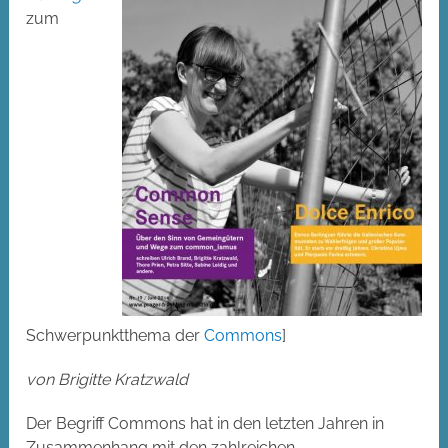
zum
Schwerpunktthema der
Commons
]
von Brigitte Kratzwald
Der Begriff Commons hat in den letzten Jahren in
Zusammenhang mit den zahlreichen