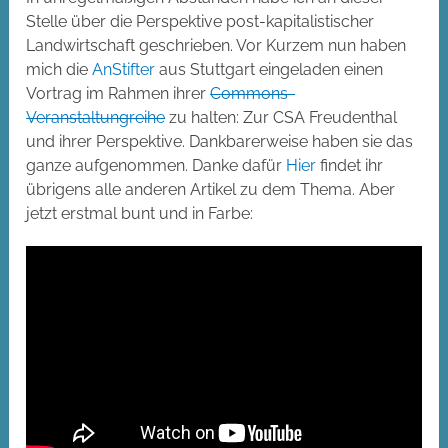
Stelle über die Perspektive post-kapitalistischer
Landwirtschaft geschrieben. Vor Kurzem nun haben
mich die
AnStifter
aus Stuttgart eingeladen einen
Vortrag im Rahmen ihrer
Commons-
Veranstaltungreihe
zu halten: Zur CSA Freudenthal
und ihrer Perspektive. Dankbarerweise haben sie das
ganze aufgenommen. Danke dafür
Hier
findet ihr
übrigens alle anderen Artikel zu dem Thema. Aber
jetzt erstmal bunt und in Farbe: