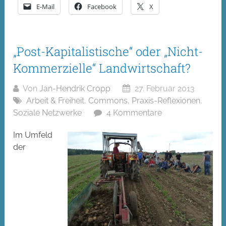
E-Mail
Facebook
X
„Post-Kapitalistische“ oder „Nicht-
Kommerzielle“ Landwirtschaft?
Von
Jan-Hendrik Cropp
27. Februar 2013
Arbeit & Freiheit
,
Commons
,
Praxis-Reflexionen
,
Soziale Netzwerke
4 Kommentare
Im Umfeld
der