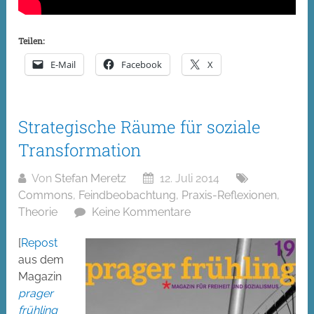
Teilen:
E-Mail
Facebook
X
Strategische Räume für soziale
Transformation
Von
Stefan Meretz
12. Juli 2014
Commons
,
Feindbeobachtung
,
Praxis-Reflexionen
,
Theorie
Keine Kommentare
[
Repost
aus dem
Magazin
prager
frühling