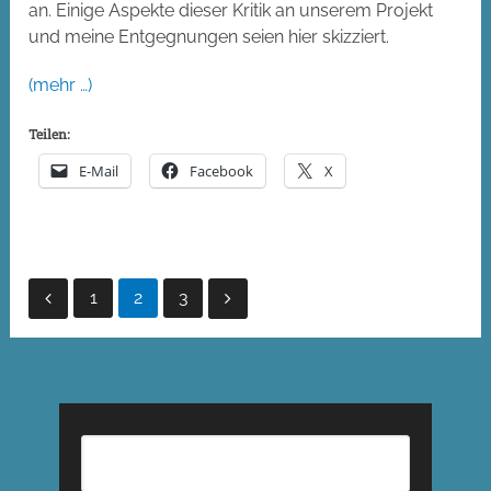
an. Einige Aspekte dieser Kritik an unserem Projekt
und meine Entgegnungen seien hier skizziert.
(mehr …)
Teilen:
E-Mail
Facebook
X
Seitennummerierung
1
2
3
der
Beiträge