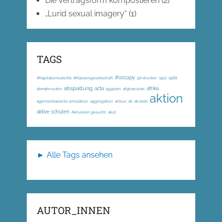
Die Vertragsform kompostieren
(2)
„Lurid sexual imagery“
(1)
TAGS
#occupy
#Kapitalismuskritik; #Klassengesellschaft
3d-drucker
1917
1968
abspaltung
acta
afrika
abmahnwahn
ägypten
afghanistan
aktion
agentenbasierte simulation
aggregation
airbus
ak
ak-loek
aktive schulen
Aktivisten gesucht
akut
► Alle Tags ansehen
AUTOR_INNEN