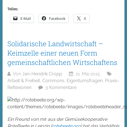
Teilen:
E-Mail
Facebook
X
Solidarische Landwirtschaft –
Keimzelle einer neuen Form
gemeinschaftlichen Wirtschaftens
Von
Jan-Hendrik Cropp
21. Mai 2015
Arbeit & Freiheit
,
Commons
,
Eigentumsfragen
,
Praxis-
Reflexionen
3 Kommentare
Ein Freund von mir aus der Gemüsekooperative
RoteBeete in Leipzig (
rotebeete.org
) hat das Verhältnis