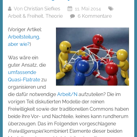
Von
Christian Siefkes
11. Mai 2014
Arbeit & Freiheit
,
Theorie
6 Kommentare
(Voriger Artikel:
Arbeitsteilung,
aber wie?
)
Was wäre ein
guter Ansatz, die
umfassende
Quasi-Flatrate
zu
organisieren und
die dafür notwendige
Arbeit/N
aufzuteilen? Die im
vorigen Teil diskutierten Modelle der reinen
Freiwilligkeit sowie der traditionellen Commons haben
beide ihre Vor- und Nachteile, keines kann rundherum
überzeugen. Das im Folgenden vorgeschlagene
Freiwilligenspiel
kombiniert Elemente dieser beiden