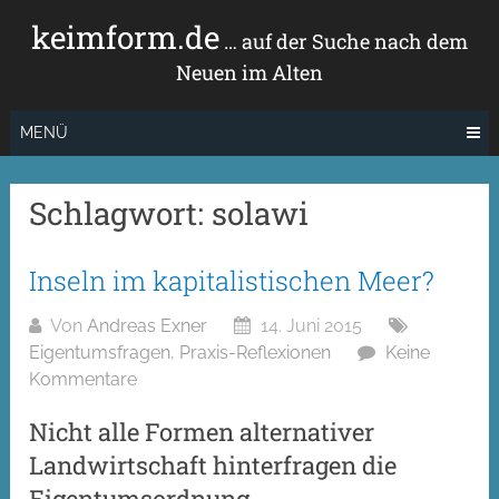
Zum
keimform.de
Inhalt
… auf der Suche nach dem
springen
Neuen im Alten
MENÜ
Schlagwort:
solawi
Inseln im kapitalistischen Meer?
Von
Andreas Exner
14. Juni 2015
Eigentumsfragen
,
Praxis-Reflexionen
Keine
Kommentare
Nicht alle Formen alternativer
Landwirtschaft hinterfragen die
Eigentumsordnung