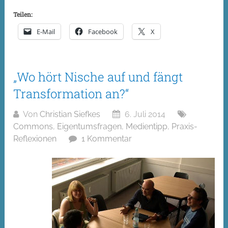
Teilen:
E-Mail
Facebook
X
„Wo hört Nische auf und fängt
Transformation an?“
Von
Christian Siefkes
6. Juli 2014
Commons
,
Eigentumsfragen
,
Medientipp
,
Praxis-
Reflexionen
1 Kommentar