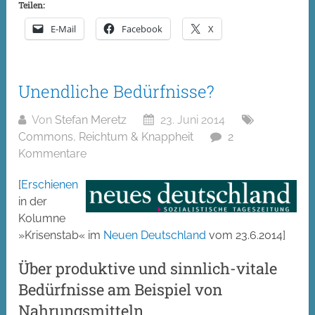
Teilen:
E-Mail
Facebook
X
Unendliche Bedürfnisse?
Von
Stefan Meretz
23. Juni 2014
Commons
,
Reichtum & Knappheit
2
Kommentare
[
Erschienen
in der
Kolumne
»Krisenstab« im
Neuen Deutschland
vom 23.6.2014]
Über produktive und sinnlich-vitale
Bedürfnisse am Beispiel von
Nahrungsmitteln