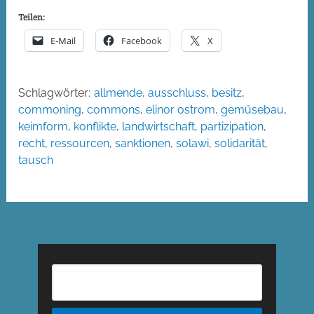
Teilen:
E-Mail
Facebook
X
Schlagwörter:
allmende
,
ausschluss
,
besitz
,
commoning
,
commons
,
elinor ostrom
,
gemüsebau
,
keimform
,
konflikte
,
landwirtschaft
,
partizipation
,
recht
,
ressourcen
,
sanktionen
,
solawi
,
solidarität
,
tausch