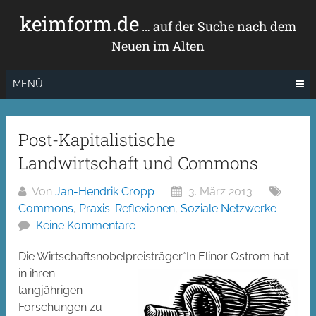
Zum
keimform.de
Inhalt
… auf der Suche nach dem
springen
Neuen im Alten
MENÜ
Post-Kapitalistische
Landwirtschaft und Commons
Von
Jan-Hendrik Cropp
3. März 2013
Commons
,
Praxis-Reflexionen
,
Soziale Netzwerke
Keine Kommentare
Die Wirtschaftsnobelprei
sträger*In Elinor Ostrom hat
in ihren
langjährigen
Forschungen zu