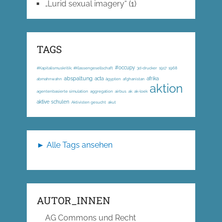
„Lurid sexual imagery“
(1)
TAGS
#occupy
#Kapitalismuskritik; #Klassengesellschaft
3d-drucker
1917
1968
abspaltung
acta
afrika
abmahnwahn
ägypten
afghanistan
aktion
agentenbasierte simulation
aggregation
airbus
ak
ak-loek
aktive schulen
Aktivisten gesucht
akut
► Alle Tags ansehen
AUTOR_INNEN
AG Commons und Recht