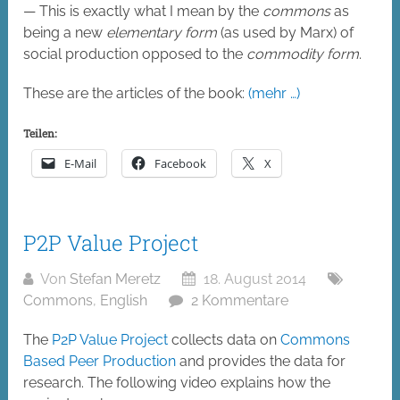
— This is exactly what I mean by the
commons
as
being a new
elementary form
(as used by Marx) of
social production opposed to the
commodity form
.
These are the articles of the book:
(mehr …)
Teilen:
E-Mail
Facebook
X
P2P Value Project
Von
Stefan Meretz
18. August 2014
Commons
,
English
2 Kommentare
The
P2P Value Project
collects data on
Commons
Based Peer Production
and provides the data for
research. The following video explains how the