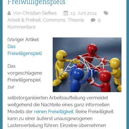
Freiwilligenspiels
Von
Christian Siefkes
13. Juni 2014
Arbeit & Freiheit
,
Commons
,
Theorie
9
Kommentare
(Voriger Artikel:
Das
Freiwilligenspiel
)
Das
vorgeschlagene
Freiwilligenspiel
zur
selbstorganisierten Arbeitsaufteilung vermeidet
weitgehend die Nachteile eines ganz informellen
Modells der
reinen Freiwilligkeit
. Reine Freiwilligkeit
kann zu einer äußerst unausgewogenen
Lastenverteilung führen: Einzelne übernehmen