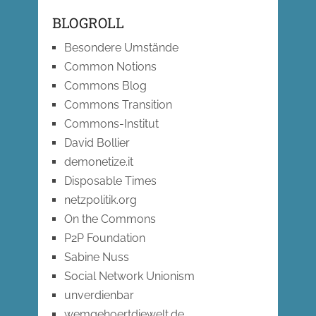
BLOGROLL
Besondere Umstände
Common Notions
Commons Blog
Commons Transition
Commons-Institut
David Bollier
demonetize.it
Disposable Times
netzpolitik.org
On the Commons
P2P Foundation
Sabine Nuss
Social Network Unionism
unverdienbar
wemgehoertdiewelt.de