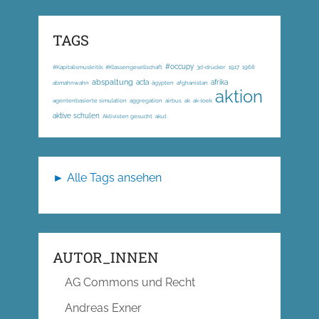
TAGS
#occupy
#Kapitalismuskritik; #Klassengesellschaft
3d-drucker
1917
1968
abspaltung
acta
afrika
abmahnwahn
ägypten
afghanistan
aktion
agentenbasierte simulation
aggregation
airbus
ak
ak-loek
aktive schulen
Aktivisten gesucht
akut
► Alle Tags ansehen
AUTOR_INNEN
AG Commons und Recht
Andreas Exner