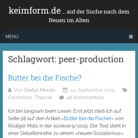
Zum
keimform.de
Inhalt
… auf der Suche nach dem
springen
Neuen im Alten
MENÜ
Schlagwort:
peer-production
Butter bei die Fische?
Von
Stefan Meretz
24. September 2015
Commons
,
Theorie
46 Kommentare
Ich bin langsam beim Lesen. Erst jetzt stieß ich auf
Seite 58 auf den Artikel
»Butter bei die Fische!«
von
Rüdiger Mats in der
konkret
9/2015. Der Text steht in
einer Debattenreihe zu einem »neuen Sozialismus«.