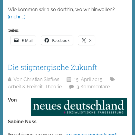
Wie kommen wir also dorthin, wo wir hinwollen?
(mehr …)
Teilen:
E-Mail
Facebook
X
Die stigmergische Zukunft
Von
Christian Siefkes
15. April 2015
Arbeit & Freiheit
,
Theorie
3 Kommentare
Von
Sabine Nuss
[Erschienen am 11.04.2015
im
neues deutschland
.]