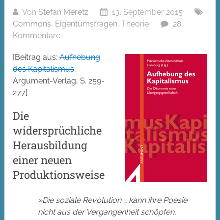
Von
Stefan Meretz
13. September 2015
Commons
,
Eigentumsfragen
,
Theorie
28
Kommentare
[Beitrag aus:
Aufhebung
des Kapitalismus
,
Argument-Verlag, S. 259-
277]
Die
widersprüchliche
Herausbildung
einer neuen
Produktionsweise
»Die soziale Revolution … kann ihre Poesie
nicht aus der Vergangenheit schöpfen,