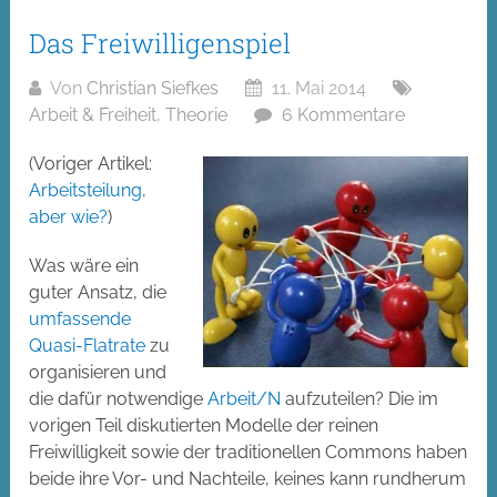
Das Freiwilligenspiel
Von
Christian Siefkes
11. Mai 2014
Arbeit & Freiheit
,
Theorie
6 Kommentare
(Voriger Artikel:
Arbeitsteilung,
aber wie?
)
Was wäre ein
guter Ansatz, die
umfassende
Quasi-Flatrate
zu
organisieren und
die dafür notwendige
Arbeit/N
aufzuteilen? Die im
vorigen Teil diskutierten Modelle der reinen
Freiwilligkeit sowie der traditionellen Commons haben
beide ihre Vor- und Nachteile, keines kann rundherum