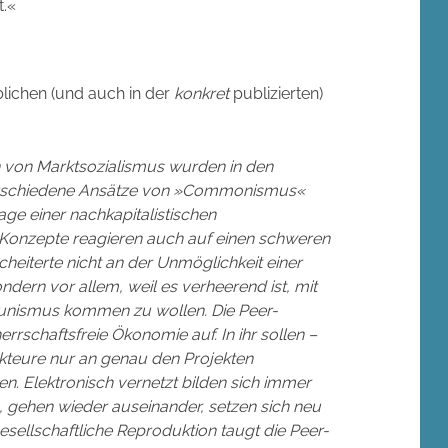
t.«
blichen (und auch in der
konkret
publizierten)
n von Marktsozialismus wurden in den
erschiedene Ansätze von »Commonismus«
e einer nachkapitalistischen
e Konzepte reagieren auch auf einen schweren
heiterte nicht an der Unmöglichkeit einer
ndern vor allem, weil es verheerend ist, mit
unismus kommen zu wollen. Die Peer-
errschaftsfreie Ökonomie auf. In ihr sollen –
Akteure nur an genau den Projekten
lten. Elektronisch vernetzt bilden sich immer
gehen wieder auseinander, setzen sich neu
ellschaftliche Reproduktion taugt die Peer-