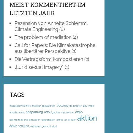
MEIST KOMMENTIERT IM
LETZTEN JAHR
Rezension von Annette Schlemm,
Climate Engineering
(6)
The problem of mediation
(4)
Call for Papers: Die Klimakatastrophe
aus libertärer Perspektive
(2)
Die Vertragsform kompostieren
(2)
„Lurid sexual imagery“
(1)
TAGS
#occupy
#Kapitalismuskritik; #Klassengesellschaft
3d-drucker
1917
1968
abspaltung
acta
afrika
abmahnwahn
ägypten
afghanistan
aktion
agentenbasierte simulation
aggregation
airbus
ak
ak-loek
aktive schulen
Aktivisten gesucht
akut