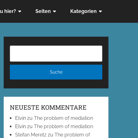
u hier?
Seiten
Kategorien
NEUESTE KOMMENTARE
Elvin
zu
The problem of mediation
Elvin
zu
The problem of mediation
Stefan Meretz
zu
The problem of