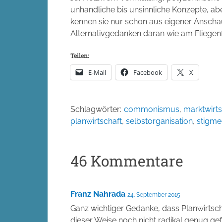
unhandliche bis unsinnliche Konzepte, abe
kennen sie nur schon aus eigener Ansch
Alternativgedanken daran wie am Fliegen
Teilen:
E-Mail
Facebook
X
Schlagwörter:
commonismus
,
marktwirts
planwirtschaft
,
selbstorganisation
,
stigme
46 Kommentare
Franz Nahrada
24. September 2015
Ganz wichtiger Gedanke, dass Planwirtsch
dieser Weise noch nicht radikal genug ge