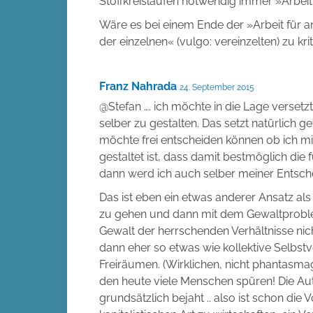
Stoffkreisläufen notwendig immer »Arbeit
Wäre es bei einem Ende der »Arbeit für an
der einzelnen« (vulgo: vereinzelten) zu kri
Franz Nahrada
24. September 2015
@Stefan …. ich möchte in die Lage verset
selber zu gestalten. Das setzt natürlich 
möchte frei entscheiden können ob ich mi
gestaltet ist, dass damit bestmöglich die
dann werd ich auch selber meiner Entsc
Das ist eben ein etwas anderer Ansatz al
zu gehen und dann mit dem Gewaltproblem 
Gewalt der herrschenden Verhältnisse nic
dann eher so etwas wie kollektive Selbst
Freiräumen. (Wirklichen, nicht phantasmago
den heute viele Menschen spüren! Die Aut
grundsätzlich bejaht .. also ist schon die