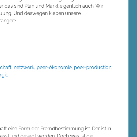
r das sind Plan und Markt eigentlich auch. Wir
auung. Und deswegen kleben unsere
fänger?
chaft
,
netzwerk
,
peer-ökonomie
,
peer-production
,
rgie
aft eine Form der Fremdbestimmung ist. Der ist in
fasst und gesagt worden. Doch was ist die