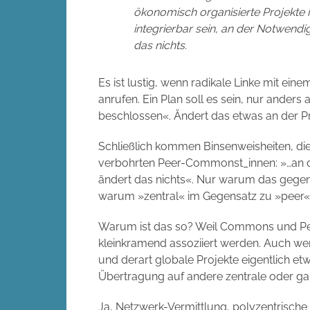
ökonomisch organisierte Projekte i
integrierbar sein, an der Notwendi
das nichts.
Es ist lustig, wenn radikale Linke mit ein
anrufen. Ein Plan soll es sein, nur ander
beschlossen«. Ändert das etwas an der P
Schließlich kommen Binsenweisheiten, die
verbohrten Peer-Commonst_innen: »…an de
ändert das nichts«. Nur warum das gegen 
warum »zentral« im Gegensatz zu »peer« st
Warum ist das so? Weil Commons und Pee
kleinkramend assoziiert werden. Auch we
und derart globale Projekte eigentlich et
Übertragung auf andere zentrale oder gar
Ja, Netzwerk-Vermittlung, polyzentrische