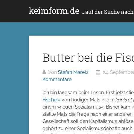
Zum
keimform.de
Inhalt
… auf der Suche nac
springen
Butter bei die Fi
Von
Stefan Meretz
24. September
Kommentare
Ich bin langsam beim Lesen. Erst jetzt stie
Fische!«
von Rüdiger Mats in der
konkret
9
einem »neuen Sozialismus«. Bisher kam in
stellte Mats die Frage nach einer andere
Gesellschaft soll den Kapitalismus ablöse
gehört zu einer Sozialismusdebatte auch 