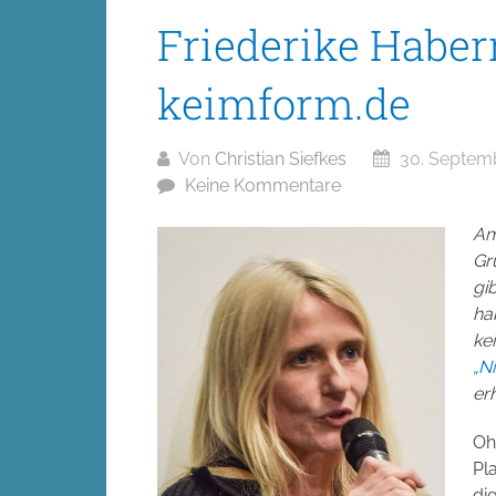
Friederike Habe
keimform.de
Von
Christian Siefkes
30. Septem
Keine Kommentare
Am
Gr
gi
ha
ke
„N
erh
Oh
Pl
di