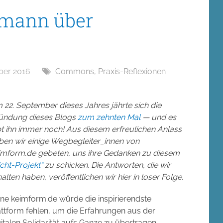
rmann über
ber 2016
Commons
,
Praxis-Reflexionen
 22. September dieses Jahres jährte sich die
ündung dieses Blogs
zum zehnten Mal
— und es
bt ihn immer noch! Aus diesem erfreulichen Anlass
ben wir einige Wegbegleiter_innen von
imform.de gebeten, uns ihre Gedanken zu diesem
icht-Projekt“
zu schicken. Die Antworten, die wir
alten haben, veröffentlichen wir hier in loser Folge.
ne keimform.de würde die inspirierendste
attform fehlen, um die Erfahrungen aus der
gitalen Solidarität aufs Ganze zu übertragen.