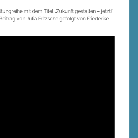
tungreihe mit dem Titel „Zukunft gestalten – jetzt!“
r Beitrag von Julia Fritzsche gefolgt von Friederike