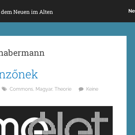
h dem Neuen im Alten
Ne
e habermann
önzőnek
Commons
,
Magyar
,
Theorie
Keine