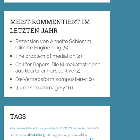
MEIST KOMMENTIERT IM
LETZTEN JAHR
Rezension von Annette Schlemm,
Climate Engineering
(6)
The problem of mediation
(4)
Call for Papers: Die Klimakatastrophe
aus libertärer Perspektive
(2)
Die Vertragsform kompostieren
(2)
„Lurid sexual imagery“
(1)
TAGS
#occupy
#Kapitalismuskritik; #Klassengesellschaft
3d-drucker
1917
1968
abspaltung
acta
afrika
abmahnwahn
ägypten
afghanistan