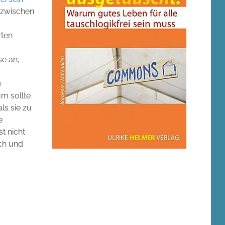
 zwischen
rten
se an,
e
m sollte
ls sie zu
e
st nicht
sch und