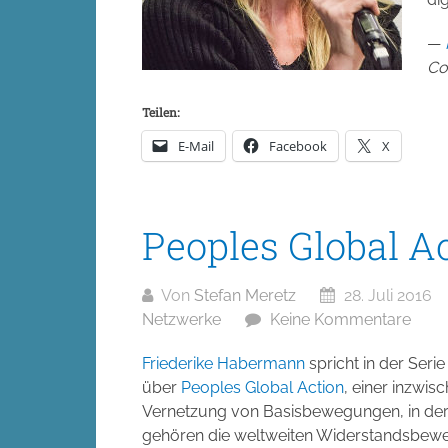
—
Co
Teilen:
E-Mail
Facebook
X
Peoples Global A
Von
Stefan Meretz
28. Juli 2016
Netzwerke
Keine Kommentare
Friederike Habermann
spricht in der Seri
über
Peoples Global Action
, einer inzwi
Vernetzung von Basisbewegungen, in der si
gehören die weltweiten Widerstandsbewe