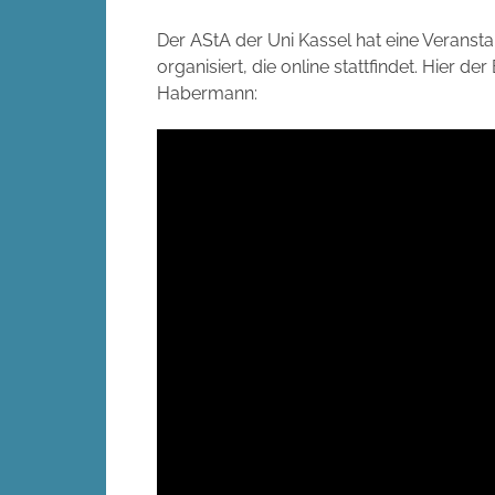
Der AStA der Uni Kassel hat eine Veranstal
organisiert, die online stattfindet. Hier de
Habermann: