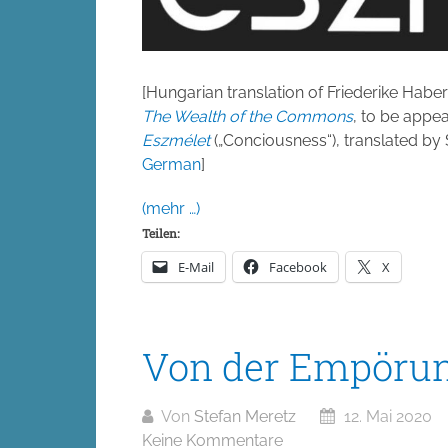
[Hungarian translation of Friederike Hab
The Wealth of the Commons
, to be appe
Eszmélet
(„Conciousness“), translated by 
German
]
(mehr …)
Teilen:
E-Mail
Facebook
X
Von der Empörun
Von
Stefan Meretz
12. Mai 2020
Keine Kommentare