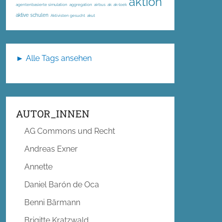
aktion
agentenbasierte simulation
aggregation
airbus
ak
ak-loek
aktive schulen
Aktivisten gesucht
akut
► Alle Tags ansehen
AUTOR_INNEN
AG Commons und Recht
Andreas Exner
Annette
Daniel Barón de Oca
Benni Bärmann
Brigitte Kratzwald