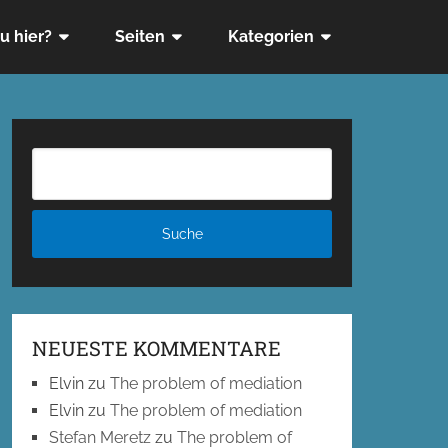
u hier?
Seiten
Kategorien
NEUESTE KOMMENTARE
Elvin
zu
The problem of mediation
Elvin
zu
The problem of mediation
Stefan Meretz
zu
The problem of