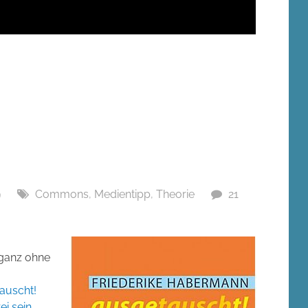
9
Commons
,
Medientipp
,
Theorie
21
 ganz ohne
auscht!
ei sein