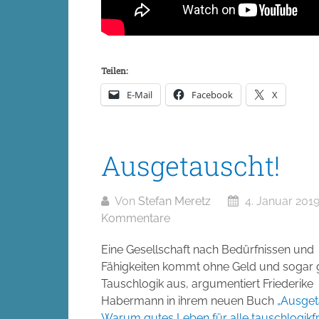
Teilen:
E-Mail
Facebook
X
Ausgetauscht!
Von
Stefan Meretz
4. Januar 201
Kommentare
Eine Gesellschaft nach Bedürfnissen und
Fähigkeiten kommt ohne Geld und sogar
Tauschlogik aus, argumentiert Friederike
Habermann in ihrem neuen Buch
„Ausget
Warum gutes Leben für alle tauschlogikfr