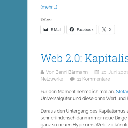
(mehr …)
Teilen:
E-Mail
Facebook
X
Web 2.0: Kapital
Von
Benni Bärmann
20. Juni 200
Netzwerke
11 Kommentare
Für den Moment nehme ich mal an,
Stefa
Universalgüter und diese ohne Wert und 
Daraus den Untergang des Kapitalismus abz
sehr erfinderisch darin immer neue Ding
ganz so neuen Hype ums Web-2.0 könnte