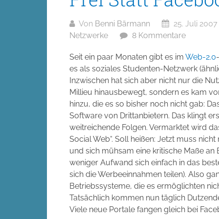
Von
Benni Bärmann
25. Juli 2007
Netzwerke
8 Kommentare
Seit ein paar Monaten gibt es im
Web-2.0
es als soziales Studenten-Netzwerk (ähn
Inzwischen hat sich aber nicht nur die N
Millieu hinausbewegt, sondern es kam vor
hinzu, die es so bisher noch nicht gab: Da
Software von Drittanbietern. Das klingt e
weitreichende Folgen. Vermarktet wird d
Social Web“. Soll heißen: Jetzt muss nich
und sich mühsam eine kritische Maße an B
weniger Aufwand sich einfach in das best
sich die Werbeeinnahmen teilen). Also gan
Betriebssysteme, die es ermöglichten ni
Tatsächlich kommen nun täglich Dutzen
Viele neue Portale fangen gleich bei Faceb