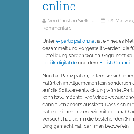
online
Von
Christian Siefkes
26. Mai 200
Kommentare
Unter
e-participation.net
ist ein neues Me
gesammelt und vorgestellt werden, die fü
Beteiligung sorgen wollen. Gegründet wu
politik-digital.de
und dem
British Council
.
Nun hat Partizipation, sofern sie sich inn
natürlich im Allgemeinen kein sonderlich
auf die Softwareentwicklung würde „Parti
kann bzw. möchte, wie Windows aussehen s
dann auch anders aussieht). Dass sich mi
hätte erziehen lassen, wie mit der unabh
versucht hat, sich in die bestehenden (Fi
Ding gemacht hat, darf man bezweifeln.