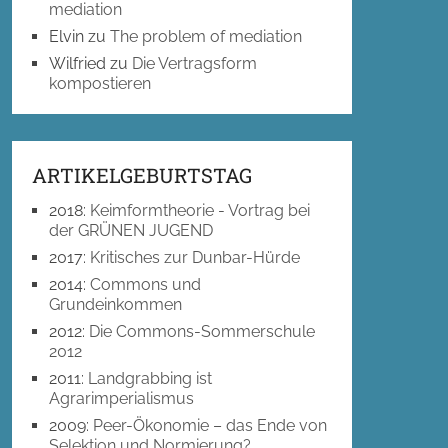
mediation
Elvin
zu
The problem of mediation
Wilfried
zu
Die Vertragsform
kompostieren
ARTIKELGEBURTSTAG
2018
:
Keimformtheorie - Vortrag bei
der GRÜNEN JUGEND
2017
:
Kritisches zur Dunbar-Hürde
2014
:
Commons und
Grundeinkommen
2012
:
Die Commons-Sommerschule
2012
2011
:
Landgrabbing ist
Agrarimperialismus
2009
:
Peer-Ökonomie – das Ende von
Selektion und Normierung?