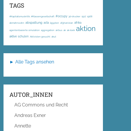
TAGS
#occupy
#Kapitalismuskritik; #Klassengesellschaft
3d-drucker
1917
1968
abspaltung
acta
afrika
abmahnwahn
ägypten
afghanistan
aktion
agentenbasierte simulation
aggregation
airbus
ak
ak-loek
aktive schulen
Aktivisten gesucht
akut
► Alle Tags ansehen
AUTOR_INNEN
AG Commons und Recht
Andreas Exner
Annette