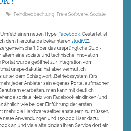
Feindbeobachtung
,
Freie Software
,
Soziale
-Umfeld einen neuen Hype:
Facebook
. Gestartet ist
lich dem hierzulande bekannteren
studiVZ
).
utzergemeinschaft über das ursprüngliche Studi-
 allem eine soziale und technische Innovation
s Portal wurde geöffnet zur Integration von
rstmal unspektakulär, hat aber vermutlich
as unter dem Schlagwort „Betriebssystem fürs
t mehr jeder Anbieter sein eigenes Portal aufmachen
enutzern erarbeiten, man kann mit deutlich
ehende soziale Netz von Facebook einklinken (und
z ähnlich wie bei der Einführung der ersten
cht mehr die Hardware selber ansteuern zu müssen.
de neue Anwendungen und 150.000 User dazu.
ook an und viele alte binden ihren Service dort ein.