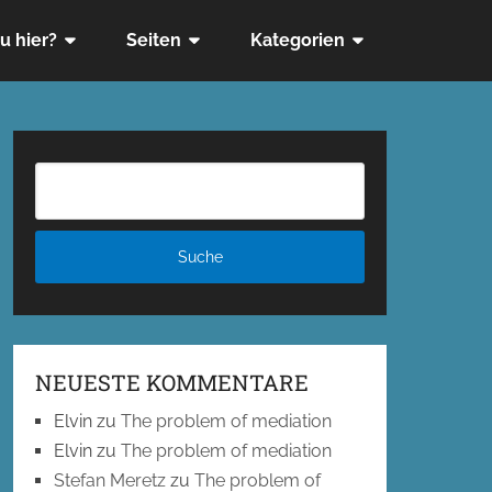
u hier?
Seiten
Kategorien
NEUESTE KOMMENTARE
Elvin
zu
The problem of mediation
Elvin
zu
The problem of mediation
Stefan Meretz
zu
The problem of