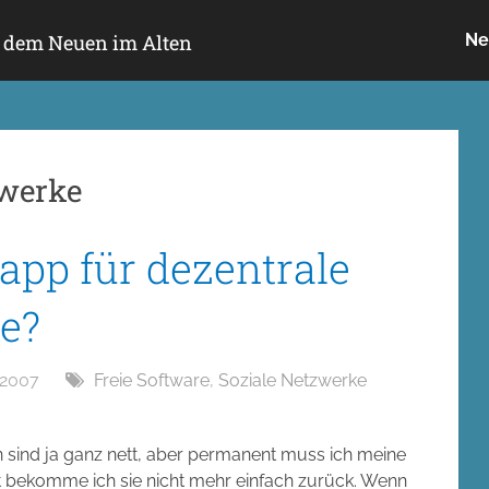
h dem Neuen im Alten
Ne
zwerke
app für dezentrale
e?
 2007
Freie Software
,
Soziale Netzwerke
ind ja ganz nett, aber permanent muss ich meine
t bekomme ich sie nicht mehr einfach zurück. Wenn