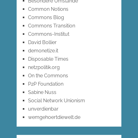
Besondere Umstände
Common Notions
Commons Blog
Commons Transition
Commons-Institut
David Bollier
demonetize.it
Disposable Times
netzpolitik.org
On the Commons
P2P Foundation
Sabine Nuss
Social Network Unionism
unverdienbar
wemgehoertdiewelt.de