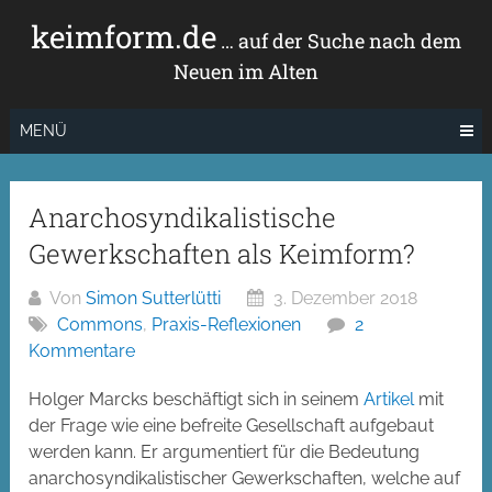
Zum
keimform.de
Inhalt
… auf der Suche nach dem
springen
Neuen im Alten
MENÜ
Anarchosyndikalistische
Gewerkschaften als Keimform?
Von
Simon Sutterlütti
3. Dezember 2018
Commons
,
Praxis-Reflexionen
2
Kommentare
Holger Marcks beschäftigt sich in seinem
Artikel
mit
der Frage wie eine befreite Gesellschaft aufgebaut
werden kann. Er argumentiert für die Bedeutung
anarchosyndikalistischer Gewerkschaften, welche auf