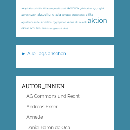
#occupy
#Kapitalismuskritik; #Klassengesellschaft
3d-drucker
1917
1968
abspaltung
acta
afrika
abmahnwahn
ägypten
afghanistan
aktion
agentenbasierte simulation
aggregation
airbus
ak
ak-loek
aktive schulen
Aktivisten gesucht
akut
► Alle Tags ansehen
AUTOR_INNEN
AG Commons und Recht
Andreas Exner
Annette
Daniel Barón de Oca