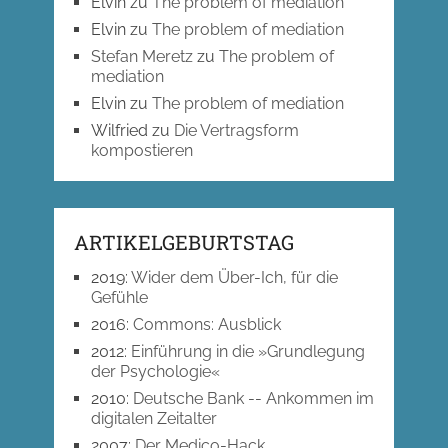
Elvin
zu
The problem of mediation
Elvin
zu
The problem of mediation
Stefan Meretz
zu
The problem of
mediation
Elvin
zu
The problem of mediation
Wilfried
zu
Die Vertragsform
kompostieren
ARTIKELGEBURTSTAG
2019
:
Wider dem Über-Ich, für die
Gefühle
2016
:
Commons: Ausblick
2012
:
Einführung in die »Grundlegung
der Psychologie«
2010
:
Deutsche Bank -- Ankommen im
digitalen Zeitalter
2007
:
Der Medico-Hack