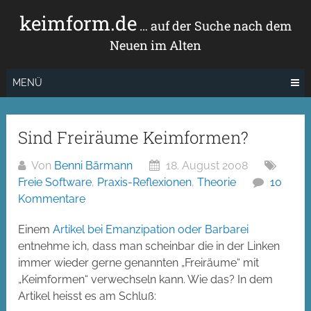
Zum
keimform.de
Inhalt
… auf der Suche nach dem
springen
Neuen im Alten
MENÜ
Sind Freiräume Keimformen?
Von
Benni Bärmann
18. August 2008
Freie Software
,
Praxis-Reflexionen
,
Theorie
10
Kommentare
Einem
Artikel bei Emanzipation oder Barbarei
entnehme ich, dass man scheinbar die in der Linken
immer wieder gerne genannten „Freiräume“ mit
„Keimformen“ verwechseln kann. Wie das? In dem
Artikel heisst es am Schluß: