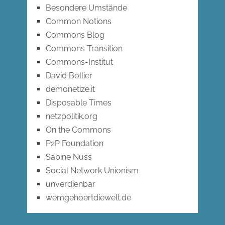
Besondere Umstände
Common Notions
Commons Blog
Commons Transition
Commons-Institut
David Bollier
demonetize.it
Disposable Times
netzpolitik.org
On the Commons
P2P Foundation
Sabine Nuss
Social Network Unionism
unverdienbar
wemgehoertdiewelt.de