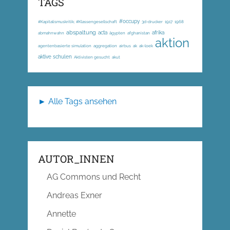
TAGS
#occupy
#Kapitalismuskritik; #Klassengesellschaft
3d-drucker
1917
1968
abspaltung
acta
afrika
abmahnwahn
ägypten
afghanistan
aktion
agentenbasierte simulation
aggregation
airbus
ak
ak-loek
aktive schulen
Aktivisten gesucht
akut
► Alle Tags ansehen
AUTOR_INNEN
AG Commons und Recht
Andreas Exner
Annette