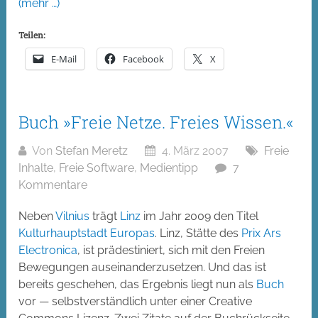
(mehr …)
Teilen:
E-Mail
Facebook
X
Buch »Freie Netze. Freies Wissen.«
Von
Stefan Meretz
4. März 2007
Freie
Inhalte
,
Freie Software
,
Medientipp
7
Kommentare
Neben
Vilnius
trägt
Linz
im Jahr 2009 den Titel
Kulturhauptstadt Europas
. Linz, Stätte des
Prix Ars
Electronica
, ist prädestiniert, sich mit den Freien
Bewegungen auseinanderzusetzen. Und das ist
bereits geschehen, das Ergebnis liegt nun als
Buch
vor — selbstverständlich unter einer Creative