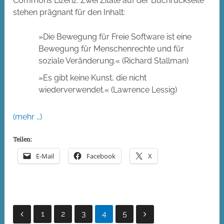
Commons Lizenz. Zwei Zitate auf der Buchrückseite
stehen prägnant für den Inhalt:
»Die Bewegung für Freie Software ist eine
Bewegung für Menschenrechte und für
soziale Veränderung.« (Richard Stallman)
»Es gibt keine Kunst, die nicht
wiederverwendet.« (Lawrence Lessig)
(mehr …)
Teilen:
E-Mail
Facebook
X
Seitennummerierung
1
2
3
4
5