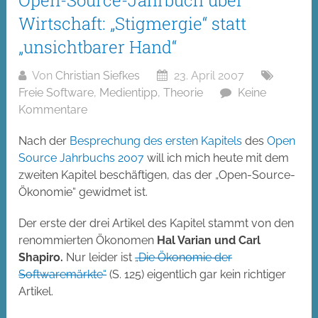
Open-Source-Jahrbuch über
Wirtschaft: „Stigmergie“ statt
„unsichtbarer Hand“
Von
Christian Siefkes
23. April 2007
Freie Software
,
Medientipp
,
Theorie
Keine
Kommentare
Nach der
Besprechung des ersten Kapitels
des
Open
Source Jahrbuchs 2007
will ich mich heute mit dem
zweiten Kapitel beschäftigen, das der „Open-Source-
Ökonomie“ gewidmet ist.
Der erste der drei Artikel des Kapitel stammt von den
renommierten Ökonomen
Hal Varian und Carl
Shapiro.
Nur leider ist
„Die Ökonomie der
Softwaremärkte“
(S. 125) eigentlich gar kein richtiger
Artikel.