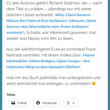
Zu den Autoren gehört Richard Stallman, der — nach
dem Titel zu urteilen –, allerdings nur mit seiner
üblichen Litanei aufwartet:
„Why ‚Open Source‘
Misses the Point of Free Software“
(
„Warum ‚Open
Source‘ das Wesentliche von ‚Freier Software‘
verdeckt“
). Schade, wär interessant gewesen, mal
wieder was Neues vom ihm zu lesen…
Aus der keimförmigeren Ecke ist zumindest Franz
Nahrada vertreten, mit einem Artikel über
„Piazze
telematiche, Video Bridges, Open Coops – der
mühsame Weg zu den Globalen Dörfern“
.
Hab mir das Buch jedenfalls mal runtergeladen und
werd demnächst mal anfangen, zu schmökern
Teilen:
E-Mail
Facebook
X