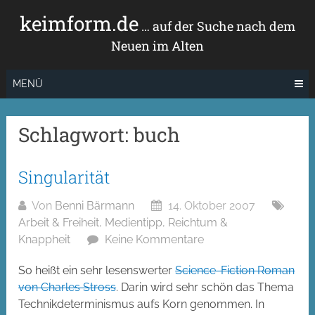
Zum
keimform.de
Inhalt
… auf der Suche nach dem
springen
Neuen im Alten
MENÜ
Schlagwort:
buch
Singularität
Von
Benni Bärmann
14. Oktober 2007
Arbeit & Freiheit
,
Medientipp
,
Reichtum &
Knappheit
Keine Kommentare
So heißt ein sehr lesenswerter
Science-Fiction Roman
von Charles Stross
. Darin wird sehr schön das Thema
Technikdeterminismus aufs Korn genommen. In