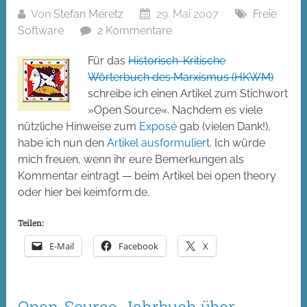
Von
Stefan Meretz
29. Mai 2007
Freie
Software
2 Kommentare
Für das
Historisch-Kritische
Wörterbuch des Marxismus (HKWM)
schreibe ich einen Artikel zum Stichwort
»Open Source«. Nachdem es viele
nützliche Hinweise zum
Exposé
gab (vielen Dank!),
habe ich nun den
Artikel ausformuliert
. Ich würde
mich freuen, wenn ihr eure Bemerkungen als
Kommentar eintragt — beim Artikel bei open theory
oder hier bei keimform.de.
Teilen:
E-Mail
Facebook
X