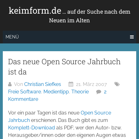
Zum
keimform.de
Inhalt
… auf der Suche nach dem
springen
Neuen im Alten
MENÜ
Das neue Open Source Jahrbuch
ist da
Von
Christian Siefkes
21. März 2007
Freie Software
,
Medientipp
,
Theorie
2
Kommentare
Vor ein paar Tagen ist das neue
Open Source
Jahrbuch
erschienen. Das Buch gibt es zum
Komplett-Download
als PDF; wer den Autor- bzw.
Herausgeber/innen oder den eigenen Augen etwas