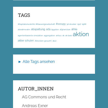
TAGS
#occupy
#Kapitalismuskritik; #Klassengesellschaft
3d-drucker
1917
1968
abspaltung
acta
afrika
abmahnwahn
ägypten
afghanistan
aktion
agentenbasierte simulation
aggregation
airbus
ak
ak-loek
aktive schulen
Aktivisten gesucht
akut
► Alle Tags ansehen
AUTOR_INNEN
AG Commons und Recht
Andreas Exner