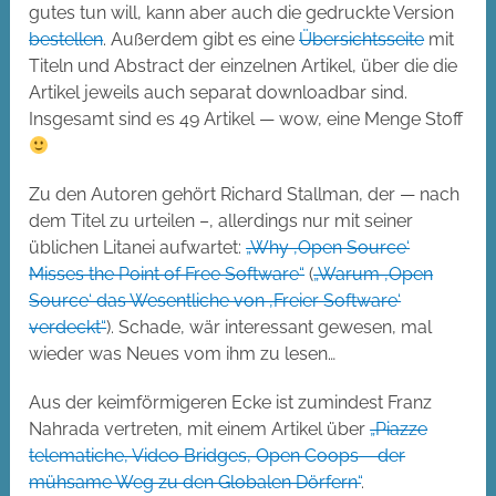
gutes tun will, kann aber auch die gedruckte Version
bestellen
. Außerdem gibt es eine
Übersichtsseite
mit
Titeln und Abstract der einzelnen Artikel, über die die
Artikel jeweils auch separat downloadbar sind.
Insgesamt sind es 49 Artikel — wow, eine Menge Stoff
Zu den Autoren gehört Richard Stallman, der — nach
dem Titel zu urteilen –, allerdings nur mit seiner
üblichen Litanei aufwartet:
„Why ‚Open Source‘
Misses the Point of Free Software“
(
„Warum ‚Open
Source‘ das Wesentliche von ‚Freier Software‘
verdeckt“
). Schade, wär interessant gewesen, mal
wieder was Neues vom ihm zu lesen…
Aus der keimförmigeren Ecke ist zumindest Franz
Nahrada vertreten, mit einem Artikel über
„Piazze
telematiche, Video Bridges, Open Coops – der
mühsame Weg zu den Globalen Dörfern“
.