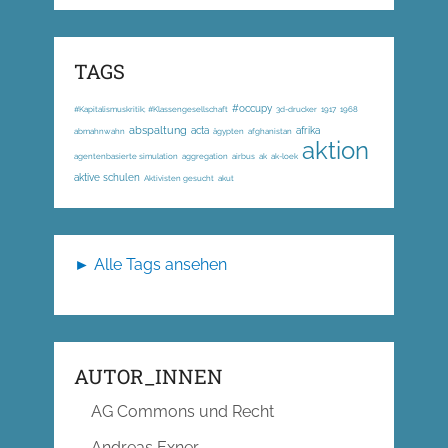
TAGS
#occupy
#Kapitalismuskritik; #Klassengesellschaft
3d-drucker
1917
1968
abspaltung
acta
afrika
abmahnwahn
ägypten
afghanistan
aktion
agentenbasierte simulation
aggregation
airbus
ak
ak-loek
aktive schulen
Aktivisten gesucht
akut
► Alle Tags ansehen
AUTOR_INNEN
AG Commons und Recht
Andreas Exner