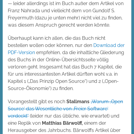
— leider allerdings ist im Buch außer dem Artikel von
Franz Nahrada und vielleicht dem von Gundolf S.
Freyermuth (dazu je unten mehr) nicht viel zu finden,
was diesem Anspruch gerecht werden könnte.
Überhaupt kann ich allen, die das Buch nicht
bestellen wollen oder können, nur den
Download der
PDF-Version
empfehlen, da die inhaltliche Gliederung
des Buchs in der Online-Übersichtsseite völlig
verloren geht. Insgesamt hat das Buch 7 Kapitel, die
für uns interessantesten Artikel dürften wohl v.a. in
Kapitel 1 („Das Prinzip Open Source“) und 2 („Open-
Source-Ökonomie“) zu finden.
Vorangestellt gibt es noch
Stallmans
„Warum ‚Open
Source‘ das Wesentliche von ‚Freier Software‘
verdeckt“
(leider nur das übliche, wie erwartet) und
eine Replik von
Matthias Bärwolff,
einem der
Herausgeber des Jahrbuchs. Bärwolffs Artikel über