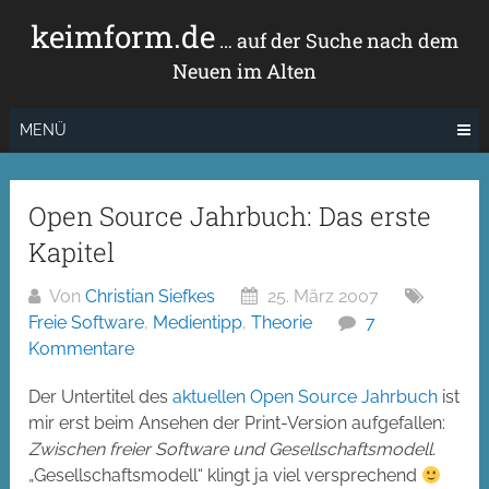
Zum
keimform.de
Inhalt
… auf der Suche nach dem
springen
Neuen im Alten
MENÜ
Open Source Jahrbuch: Das erste
Kapitel
Von
Christian Siefkes
25. März 2007
Freie Software
,
Medientipp
,
Theorie
7
Kommentare
Der Untertitel des
aktuellen Open Source Jahrbuch
ist
mir erst beim Ansehen der Print-Version aufgefallen:
Zwischen freier Software und Gesellschaftsmodell.
„Gesellschaftsmodell“ klingt ja viel versprechend