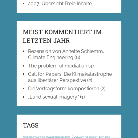
2007
:
Übersicht Freie Inhalte
MEIST KOMMENTIERT IM
LETZTEN JAHR
Rezension von Annette Schlemm,
Climate Engineering
(6)
The problem of mediation
(4)
Call for Papers: Die Klimakatastrophe
aus libertärer Perspektive
(2)
Die Vertragsform kompostieren
(2)
„Lurid sexual imagery“
(1)
TAGS
#occupy
#Kapitalismuskritik; #Klassengesellschaft
3d-drucker
1917
1968