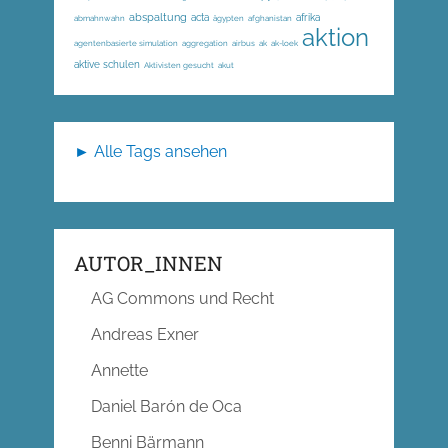
abspaltung
acta
afrika
abmahnwahn
ägypten
afghanistan
aktion
agentenbasierte simulation
aggregation
airbus
ak
ak-loek
aktive schulen
Aktivisten gesucht
akut
► Alle Tags ansehen
AUTOR_INNEN
AG Commons und Recht
Andreas Exner
Annette
Daniel Barón de Oca
Benni Bärmann