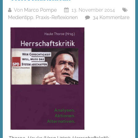
Von
Marco Pompe
13. November 2014
Medientipp
,
Praxis-Reflexionen
34 Kommentare