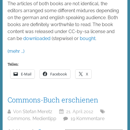
The articles of both books are not identical, the
editors arranged some different mixtures depending
on the german and english speaking audience. Both
books are definitely worthwhile to read. The book
content was released under CC-by-sa license and
can be
downloaded
(stepwise) or
bought
.
(mehr …)
Teilen:
E-Mail
Facebook
X
Commons-Buch erschienen
Von
Stefan Meretz
21. April 2012
Commons
,
Medientipp
19 Kommentare