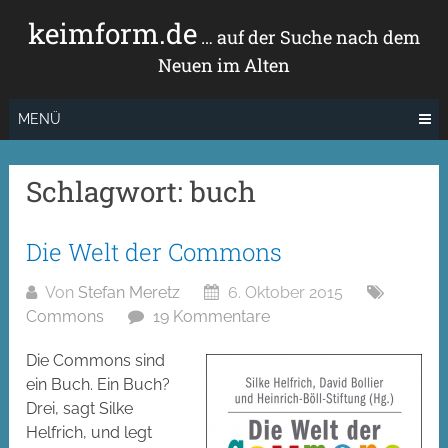
Zum
keimform.de
Inhalt
… auf der Suche nach dem
springen
Neuen im Alten
MENÜ
Schlagwort:
buch
Die Welt der Commons
Von
Stefan Meretz
6. Oktober 2015
Commons
19 Kommentare
Die Commons sind
ein Buch. Ein Buch?
Drei, sagt Silke
Helfrich, und legt