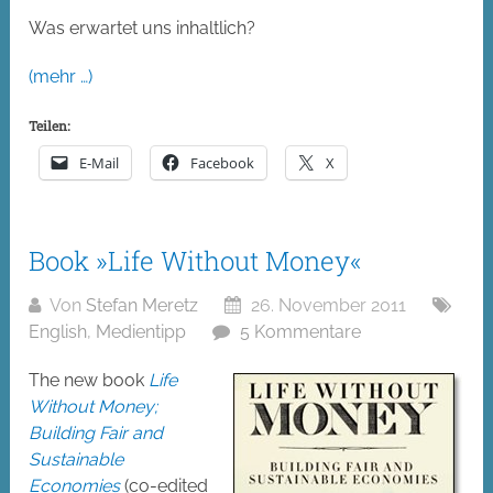
Was erwartet uns inhaltlich?
(mehr …)
Teilen:
E-Mail
Facebook
X
Book »Life Without Money«
Von
Stefan Meretz
26. November 2011
English
,
Medientipp
5 Kommentare
The new book
Life
Without Money;
Building Fair and
Sustainable
Economies
(co-edited