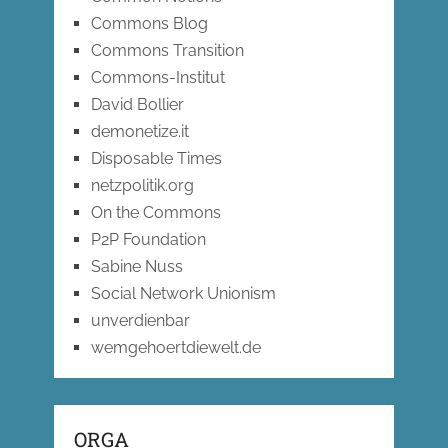
Commons Blog
Commons Transition
Commons-Institut
David Bollier
demonetize.it
Disposable Times
netzpolitik.org
On the Commons
P2P Foundation
Sabine Nuss
Social Network Unionism
unverdienbar
wemgehoertdiewelt.de
ORGA