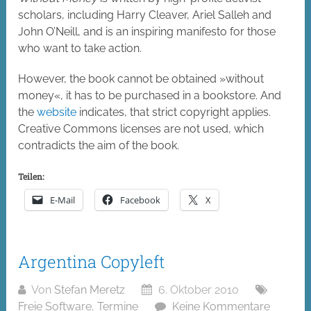
scholars, including Harry Cleaver, Ariel Salleh and
John O’Neill, and is an inspiring manifesto for those
who want to take action.
However, the book cannot be obtained »without
money«, it has to be purchased in a bookstore. And
the
website
indicates, that strict copyright applies.
Creative Commons licenses are not used, which
contradicts the aim of the book.
Teilen:
E-Mail
Facebook
X
Argentina Copyleft
Von
Stefan Meretz
6. Oktober 2010
Freie Software
,
Termine
Keine Kommentare