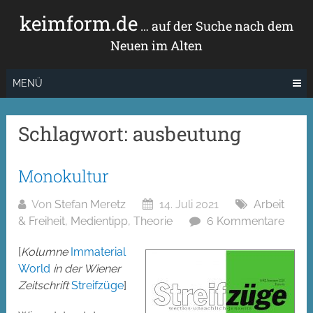
Zum
keimform.de
Inhalt
… auf der Suche nach dem
springen
Neuen im Alten
MENÜ
Schlagwort:
ausbeutung
Monokultur
Von
Stefan Meretz
14. Juli 2021
Arbeit
& Freiheit
,
Medientipp
,
Theorie
6 Kommentare
[
Kolumne
Immaterial
World
in der Wiener
Zeitschrift
Streifzüge
]