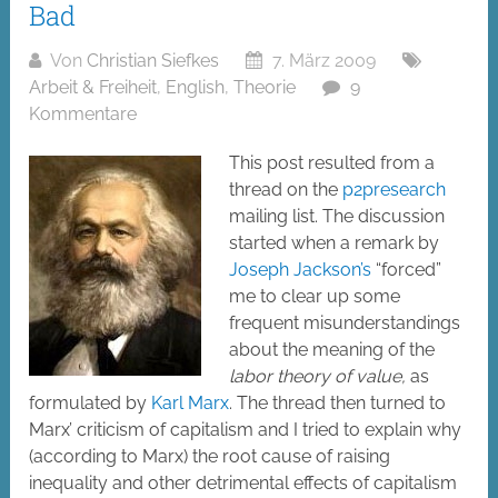
Bad
Von
Christian Siefkes
7. März 2009
Arbeit & Freiheit
,
English
,
Theorie
9
Kommentare
This post resulted from a
thread on the
p2presearch
mailing list. The discussion
started when a remark by
Joseph Jackson’s
“forced”
me to clear up some
frequent misunderstandings
about the meaning of the
labor theory of value,
as
formulated by
Karl Marx
. The thread then turned to
Marx’ criticism of capitalism and I tried to explain why
(according to Marx) the root cause of raising
inequality and other detrimental effects of capitalism