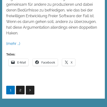
gemeinsam für andere zu produzieren und dabei
deren Bedürfnisse zu befriedigen, wie das bei der
freiwilligen Entwicklung Freier Software der Fall ist.
Wenn es darum gehen soll, andere zu überzeugen,
hat diese Argumentation allerdings einen doppelten
Haken.
(mehr …)
Teilen:
E-Mail
Facebook
X
Seitennummerierung
1
2
der
Beiträge