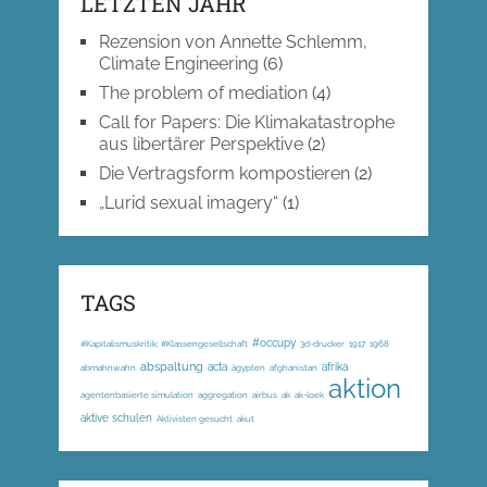
LETZTEN JAHR
Rezension von Annette Schlemm,
Climate Engineering
(6)
The problem of mediation
(4)
Call for Papers: Die Klimakatastrophe
aus libertärer Perspektive
(2)
Die Vertragsform kompostieren
(2)
„Lurid sexual imagery“
(1)
TAGS
#occupy
#Kapitalismuskritik; #Klassengesellschaft
3d-drucker
1917
1968
abspaltung
acta
afrika
abmahnwahn
ägypten
afghanistan
aktion
agentenbasierte simulation
aggregation
airbus
ak
ak-loek
aktive schulen
Aktivisten gesucht
akut