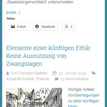
„Staatsbürgerrechte[n]“ unterscheiden.
(mehr …)
Teilen:
E-Mail
Facebook
X
Elemente einer künftigen Ethik:
Keine Ausnutzung von
Zwangslagen
Von
Christian Siefkes
30. Januar 2015
Arbeit & Freiheit
,
Theorie
17 Kommentare
(Voriger Artikel:
Vorüberlegungen
zu einer künftigen
Ethik
)