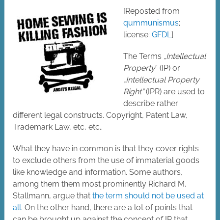
[Reposted from
qummunismus
;
license:
GFDL
]
The Terms „
Intellectual
Property
“ (IP) or
„Intellectual Property
Right“
(IPR) are used to
describe rather
different legal constructs. Copyright, Patent Law,
Trademark Law, etc, etc..
What they have in common is that they cover rights
to exclude others from the use of immaterial goods
like knowledge and information. Some authors,
among them them most prominently Richard M.
Stallmann, argue that
the term should not be used at
all
. On the other hand, there are a lot of points that
can be brought up against the concept of IP that