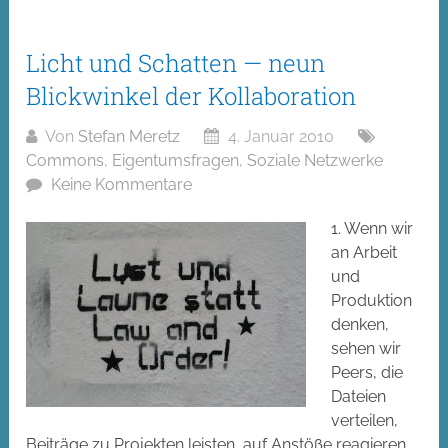
Licht und Schatten — neun
Blickwinkel der Kollaboration
Von
Stefan Meretz
4. Januar 2010
Commons
,
Eigentumsfragen
,
Soziale Netzwerke
Keine Kommentare
1. Wenn wir
an Arbeit
und
Produktion
denken,
sehen wir
Peers, die
Dateien
verteilen,
Beiträge zu Projekten leisten, auf Anstöße reagieren.