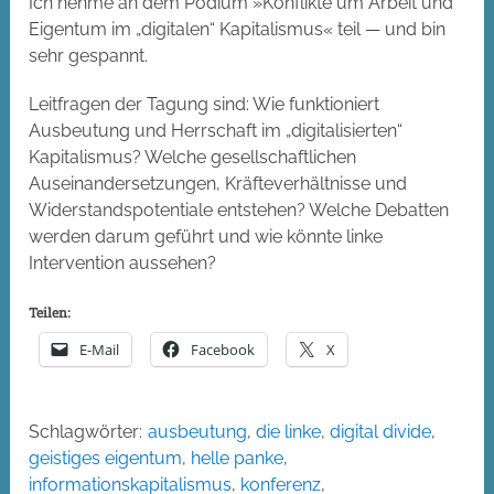
Ich nehme an dem Podium »Konflikte um Arbeit und
Eigentum im „digitalen“ Kapitalismus« teil — und bin
sehr gespannt.
Leitfragen der Tagung sind: Wie funktioniert
Ausbeutung und Herrschaft im „digitalisierten“
Kapitalismus? Welche gesellschaftlichen
Auseinandersetzungen, Kräfteverhältnisse und
Widerstandspotentiale entstehen? Welche Debatten
werden darum geführt und wie könnte linke
Intervention aussehen?
Teilen:
E-Mail
Facebook
X
Schlagwörter:
ausbeutung
,
die linke
,
digital divide
,
geistiges eigentum
,
helle panke
,
informationskapitalismus
,
konferenz
,