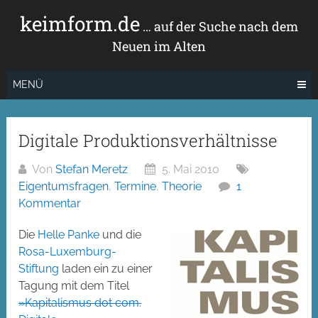
Zum
keimform.de
Inhalt
… auf der Suche nach dem
springen
Neuen im Alten
MENÜ
Digitale Produktionsverhältnisse
Von
Stefan Meretz
5. Mai 2010
Eigentumsfragen
,
Termine
,
Theorie
1
Kommentar
Die
Helle Panke
und die
Rosa-Luxemburg-
Stiftung
laden ein zu einer
Tagung mit dem Titel
»Kapitalismus dot com.