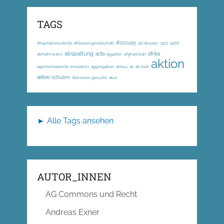
TAGS
#occupy
#Kapitalismuskritik; #Klassengesellschaft
3d-drucker
1917
1968
abspaltung
acta
afrika
abmahnwahn
ägypten
afghanistan
aktion
agentenbasierte simulation
aggregation
airbus
ak
ak-loek
aktive schulen
Aktivisten gesucht
akut
► Alle Tags ansehen
AUTOR_INNEN
AG Commons und Recht
Andreas Exner